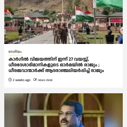
ദേശീയം
കാര്‍ഗില്‍ വിജയത്തിന് ഇന്ന് 27 വയസ്സ്,
ധീരദേശാഭിമാനികളുടെ ഓര്‍മയില്‍ രാജ്യം ;
ധീരജവാന്മാര്‍ക്ക് ആദരാഞ്ജലിയര്‍പ്പിച്ച്‌ രാജ്യം
2 weeks ago
news desk