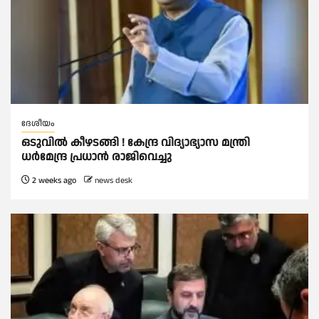
ദേശീയം
ഒടുവില്‍ കീഴടങ്ങി ! കേന്ദ്ര വിദ്യാഭ്യാസ മന്ത്രി
ധര്‍മേന്ദ്ര പ്രധാൻ രാജിവെച്ചു
2 weeks ago
news desk