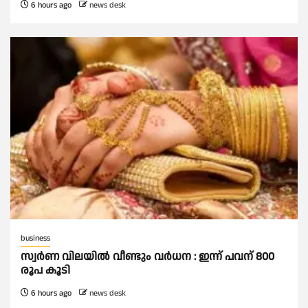
6 hours ago
news desk
business
സ്വർണ വിലയില്‍ വീണ്ടും വർധന : ഇന്ന് പവന് 800
രൂപ കൂടി
6 hours ago
news desk