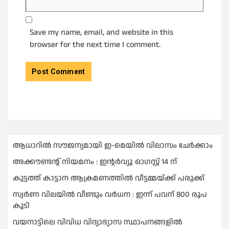
Save my name, email, and website in this
browser for the next time I comment.
ആധാറിൽ സൗജന്യമായി ഇ-മെയിൽ വിലാസം ചേർക്കാം
അക്കൗണ്ടന്റ് നിയമനം : ഇൻ്റർവ്യൂ ഓഗസ്റ്റ് 14 ന്
കുട്ടത്ത് കാട്ടാന ആക്രമണത്തിൽ വീട്ടമ്മയ്ക്ക് പരുക്ക്
സ്വർണ വിലയില്‍ വീണ്ടും വർധന : ഇന്ന് പവന് 800 രൂപ
കൂടി
വയനാട്ടിലെ വിവിധ വിദ്യാഭ്യാസ സ്ഥാപനങ്ങളിൽ