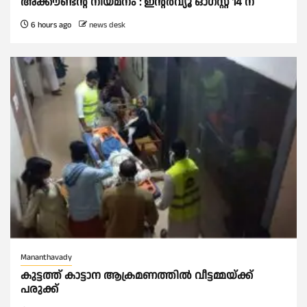
അക്കൗണ്ടന്റ് നിയമനം : ഇൻ്റർവ്യൂ ഓഗസ്റ്റ് 14 ന്
6 hours ago
news desk
Mananthavady
കുട്ടത്ത് കാട്ടാന ആക്രമണത്തിൽ വീട്ടമ്മയ്ക്ക്
പരുക്ക്