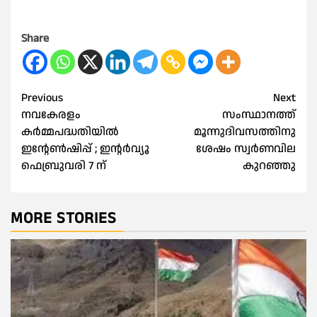
Share
Post
Previous
Next
നവകേരളം
സംസ്ഥാനത്ത്
navigation
കര്‍മ്മപദ്ധതിയില്‍
മൂന്നുദിവസത്തിനു
ഇന്റേണ്‍ഷിപ്പ് ; ഇന്റര്‍വ്യൂ
ശേഷം സ്വർണവില
ഫെബ്രുവരി 7 ന്
കുറഞ്ഞു
MORE STORIES