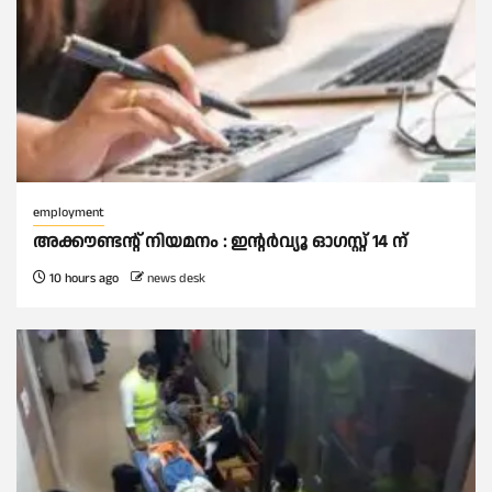
employment
അക്കൗണ്ടന്റ് നിയമനം : ഇൻ്റർവ്യൂ ഓഗസ്റ്റ് 14 ന്
10 hours ago
news desk