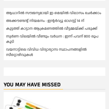
ആധാറിൽ സൗജന്യമായി ഇ-മെയിൽ വിലാസം ചേർക്കാം
അക്കൗണ്ടന്റ് നിയമനം : ഇൻ്റർവ്യൂ ഓഗസ്റ്റ് 14 ന്
കുട്ടത്ത് കാട്ടാന ആക്രമണത്തിൽ വീട്ടമ്മയ്ക്ക് പരുക്ക്
സ്വർണ വിലയില്‍ വീണ്ടും വർധന : ഇന്ന് പവന് 800 രൂപ
കൂടി
വയനാട്ടിലെ വിവിധ വിദ്യാഭ്യാസ സ്ഥാപനങ്ങളിൽ
സീറ്റൊഴിവുകൾ
YOU MAY HAVE MISSED