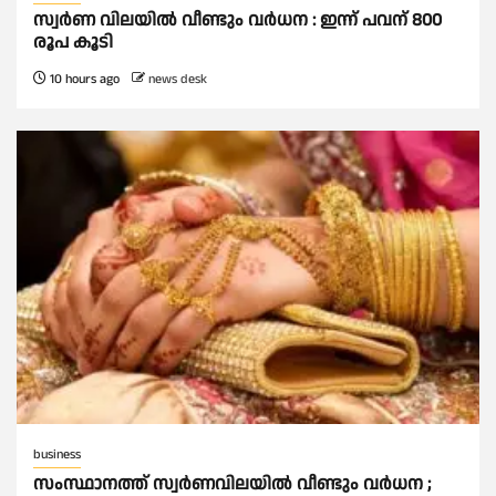
സ്വർണ വിലയില്‍ വീണ്ടും വർധന : ഇന്ന് പവന് 800
രൂപ കൂടി
10 hours ago
news desk
business
സംസ്ഥാനത്ത് സ്വര്‍ണവിലയില്‍ വീണ്ടും വര്‍ധന ;