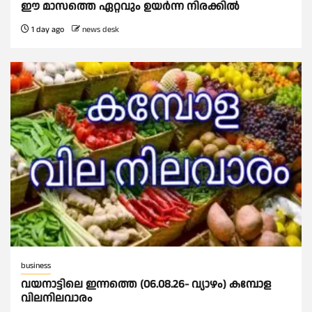
ഈ മാസത്തെ ഏറ്റവും ഉയര്‍ന്ന നിരക്കില്‍
1 day ago
news desk
business
വയനാട്ടിലെ ഇന്നത്തെ (06.08.26- വ്യാഴം) കമ്പോള
വിലനിലവാരം