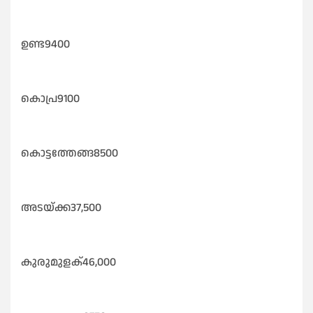
ഉണ്ട9400
കൊപ്ര9100
കൊട്ടത്തേങ്ങ8500
അടയ്ക്ക37,500
കുരുമുളക്46,000