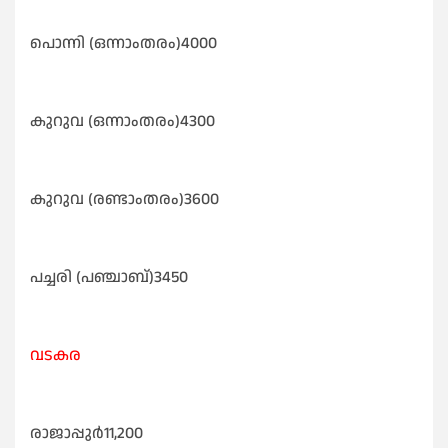
പൊന്നി (ഒന്നാംതരം)4000
കുറുവ (ഒന്നാംതരം)4300
കുറുവ (രണ്ടാംതരം)3600
പച്ചരി (പഞ്ചാബ്)3450
വടകര
രാജാപ്പുർ11,200