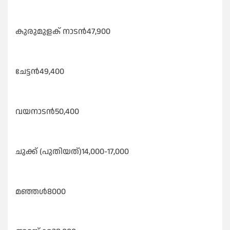
കുരുമുളക് നാടൻ47,900
ചേട്ടൻ49,400
വയനാടൻ50,400
ചുക്ക് (പുതിയത്)14,000-17,000
മഞ്ഞൾ8000