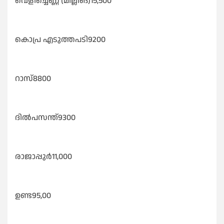
വെളിച്ചെണ്ണ (മില്ലിങ്)15,500
കൊപ്ര എടുത്തപടി9200
റാസ്8800
ദിൽപസന്ത്‌9300
രാജാപ്പുർ11,000
ഉണ്ട95,00