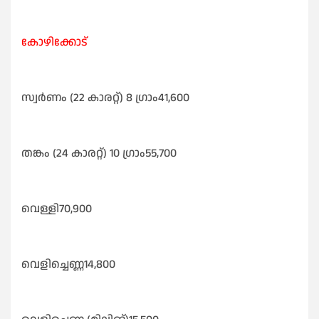
കോഴിക്കോട്
സ്വർണം (22 കാരറ്റ്) 8 ഗ്രാം41,600
തങ്കം (24 കാരറ്റ്) 10 ഗ്രാം55,700
വെള്ളി70,900
വെളിച്ചെണ്ണ14,800