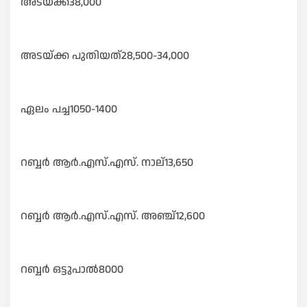
അടയ്ക്ക38,000
അടയ്ക്ക പുതിയത്28,500-34,000
ഏലം പച്ച1050-1400
റബ്ബർ ആർ.എസ്.എസ്. നാല്13,650
റബ്ബർ ആർ.എസ്.എസ്. അഞ്ച്12,600
റബ്ബർ ഒട്ടുപാൽ8000