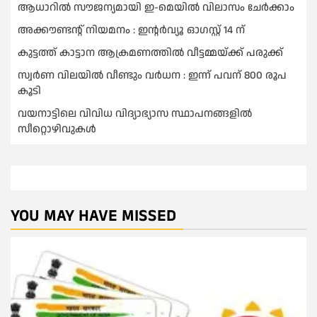
ആധാറിൽ സൗജന്യമായി ഇ-മെയിൽ വിലാസം ചേർക്കാം
അക്കൗണ്ടന്റ് നിയമനം : ഇൻ്റർവ്യൂ ഓഗസ്റ്റ് 14 ന്
കുട്ടത്ത് കാട്ടാന ആക്രമണത്തിൽ വീട്ടമ്മയ്ക്ക് പരുക്ക്
സ്വർണ വിലയില്‍ വീണ്ടും വർധന : ഇന്ന് പവന് 800 രൂപ
കൂടി
വയനാട്ടിലെ വിവിധ വിദ്യാഭ്യാസ സ്ഥാപനങ്ങളിൽ
സീറ്റൊഴിവുകൾ
YOU MAY HAVE MISSED