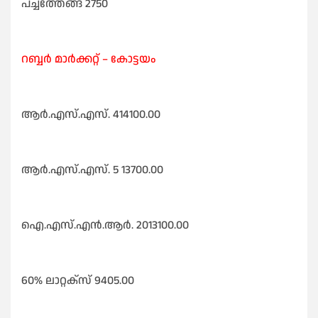
പച്ചത്തേങ്ങ 2750
റബ്ബർ മാർക്കറ്റ്‌ – കോട്ടയം
ആർ.എസ്‌.എസ്‌. 414100.00
ആർ.എസ്‌.എസ്‌. 5 13700.00
ഐ.എസ്‌.എൻ.ആർ. 2013100.00
60% ലാറ്റക്സ്‌ 9405.00