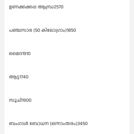
ഉണക്കക്കപ്പ ആന്ധ്ര2570
പഞ്ചസാര (50 കിലോഗ്രാം)1850
മൈദ1910
ആട്ട1740
സൂചി1900
ബംഗാൾ ബോധന (ഒന്നാംതരം)3450