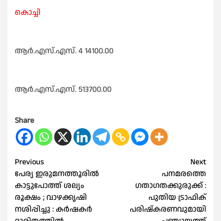
കൊച്ചി
ആർ.എസ്‌.എസ്‌. 4 14100.00
ആർ.എസ്‌.എസ്‌. 513700.00
Share
Post
Previous
Next
പേര്യ ഇരുമനത്തൂരിൽ
പനമരത്തെ
navigation
കാട്ടുപോത്ത് ശല്യം
ഗതാഗതക്കുരുക്ക് :
രൂക്ഷം ; വാഴക്കൃഷി
പുതിയ ട്രാഫിക്
നശിപ്പിച്ചു : കർഷകർ
പരിഷ്‌കരണവുമായി