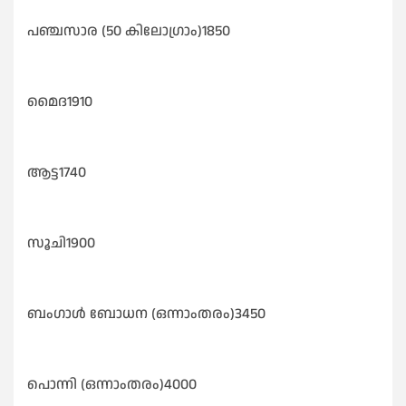
പഞ്ചസാര (50 കിലോഗ്രാം)1850
മൈദ1910
ആട്ട1740
സൂചി1900
ബംഗാൾ ബോധന (ഒന്നാംതരം)3450
പൊന്നി (ഒന്നാംതരം)4000