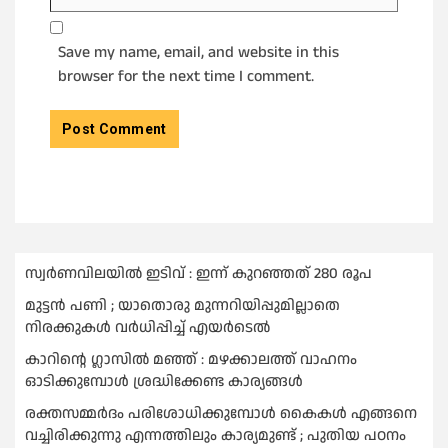
Save my name, email, and website in this
browser for the next time I comment.
സ്വർണവിലയില്‍ ഇടിവ് : ഇന്ന് കുറഞ്ഞത് 280 രൂപ
മുട്ടൻ പണി ; യാതൊരു മുന്നറിയിപ്പുമില്ലാതെ
നിരക്കുകള്‍ വർധിപ്പിച്ച്‌ എയർടെല്‍
കാറിൻ്റെ ഗ്ലാസിൽ മഞ്ഞ് : മഴക്കാലത്ത് വാഹനം
ഓടിക്കുമ്പോള്‍ ശ്രദ്ധിക്കേണ്ട കാര്യങ്ങൾ
രക്തസമ്മര്‍ദം പരിശോധിക്കുമ്പോള്‍ കൈകള്‍ എങ്ങനെ
വച്ചിരിക്കുന്നു എന്നത്തിലും കാര്യമുണ്ട് ; പുതിയ പഠനം