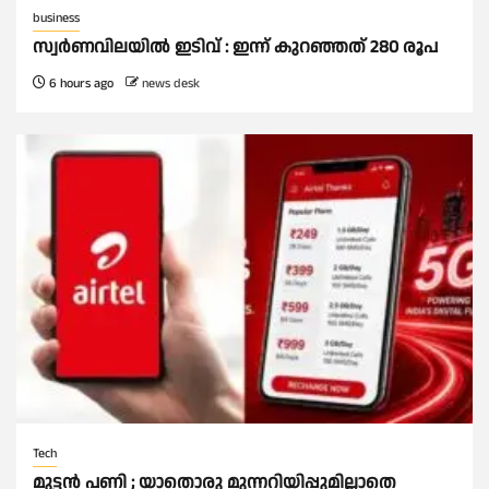
business
സ്വർണവിലയില്‍ ഇടിവ് : ഇന്ന് കുറഞ്ഞത് 280 രൂപ
6 hours ago
news desk
Tech
മുട്ടൻ പണി ; യാതൊരു മുന്നറിയിപ്പുമില്ലാതെ