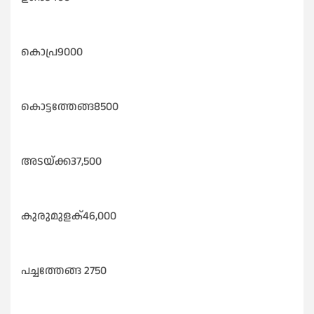
കൊപ്ര9000
കൊട്ടത്തേങ്ങ8500
അടയ്ക്ക37,500
കുരുമുളക്46,000
പച്ചത്തേങ്ങ 2750