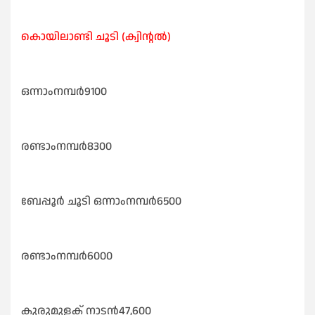
കൊയിലാണ്ടി ചൂടി (ക്വിന്റൽ)
ഒന്നാംനമ്പർ9100
രണ്ടാംനമ്പർ8300
ബേപ്പൂർ ചൂടി ഒന്നാംനമ്പർ6500
രണ്ടാംനമ്പർ6000
കുരുമുളക് നാടൻ47,600