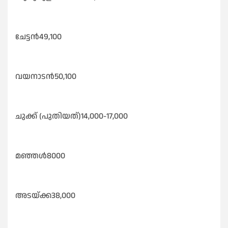
ചേട്ടൻ49,100
വയനാടൻ50,100
ചുക്ക് (പുതിയത്)14,000-17,000
മഞ്ഞൾ8000
അടയ്ക്ക38,000