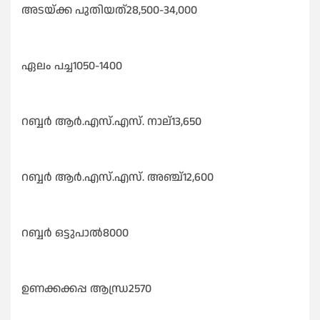
അടയ്ക്ക പുതിയത്28,500-34,000
ഏലം പച്ച1050-1400
റബ്ബർ ആർ.എസ്.എസ്. നാല്13,650
റബ്ബർ ആർ.എസ്.എസ്. അഞ്ച്12,600
റബ്ബർ ഒട്ടുപാൽ8000
ഉണക്കക്കപ്പ ആന്ധ്ര2570