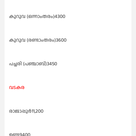
കുറുവ (ഒന്നാംതരം)4300
കുറുവ (രണ്ടാംതരം)3600
പച്ചരി (പഞ്ചാബ്)3450
വടകര
രാജാപ്പുർ11,200
ഉണ്ട9400