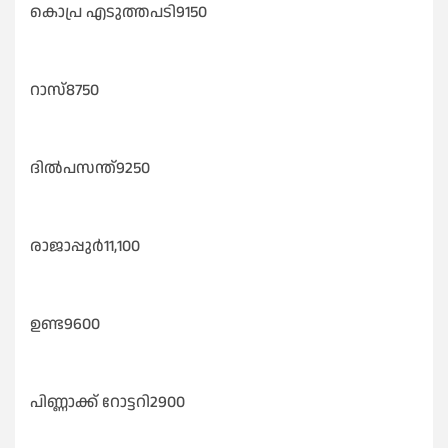
കൊപ്ര എടുത്തപടി9150
റാസ്8750
ദിൽപസന്ത്‌9250
രാജാപ്പുർ11,100
ഉണ്ട9600
പിണ്ണാക്ക് റോട്ടറി2900