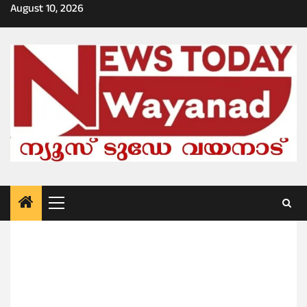
Skip
August 10, 2026
to
content
Primary
Menu