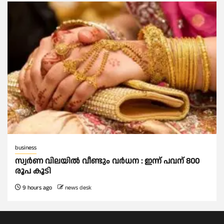
business
സ്വർണ വിലയില്‍ വീണ്ടും വർധന : ഇന്ന് പവന് 800
രൂപ കൂടി
9 hours ago
news desk