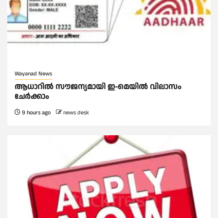
Wayanad News
ആധാറിൽ സൗജന്യമായി ഇ-മെയിൽ വിലാസം
ചേർക്കാം
9 hours ago
news desk