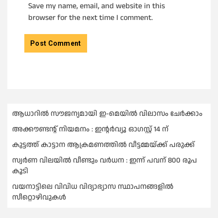
Save my name, email, and website in this
browser for the next time I comment.
ആധാറിൽ സൗജന്യമായി ഇ-മെയിൽ വിലാസം ചേർക്കാം
അക്കൗണ്ടന്റ് നിയമനം : ഇൻ്റർവ്യൂ ഓഗസ്റ്റ് 14 ന്
കുട്ടത്ത് കാട്ടാന ആക്രമണത്തിൽ വീട്ടമ്മയ്ക്ക് പരുക്ക്
സ്വർണ വിലയില്‍ വീണ്ടും വർധന : ഇന്ന് പവന് 800 രൂപ
കൂടി
വയനാട്ടിലെ വിവിധ വിദ്യാഭ്യാസ സ്ഥാപനങ്ങളിൽ
സീറ്റൊഴിവുകൾ