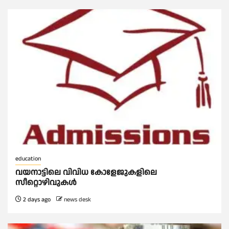
education
വയനാട്ടിലെ വിവിധ കോളേജുകളിലെ
സീറ്റൊഴിവുകൾ
2 days ago
news desk