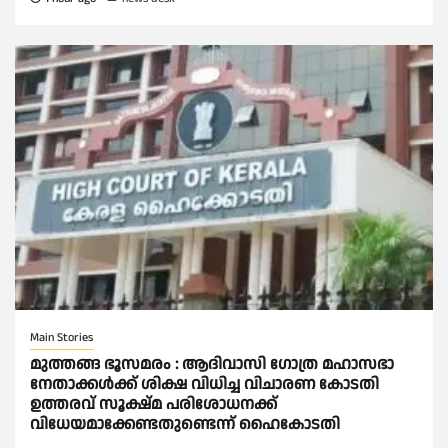
Main Stories
മുത്തങ്ങ ഭൂസമരം : ആദിവാസി ഗോത്ര മഹാസഭാ
നേതാക്കള്‍ക്ക് ശിക്ഷ വിധിച്ച വിചാരണ കോടതി
ഉത്തരവ് സൂക്ഷ്മ പരിശോധനക്ക്
വിധേയമാക്കേണ്ടതുണ്ടെന്ന് ഹൈകോടതി