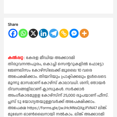
Share
കൽപ്പറ്റ
: കേരള മീഡിയ അക്കാദമി
തിരുവനന്തപുരം, കൊച്ചി സെന്ററുകളില്‍ ഫോട്ടോ
ജേണലിസം കോഴ്‌സിലേക്ക് ജൂലൈ 10 വരെ
അപേക്ഷിക്കാം. തിയറിയും പ്രാക്ടിക്കലും ഉള്‍പ്പെടെ
മൂന്നു മാസമാണ് കോഴ്സ് കാലാവധി. ശനി, ഞായര്‍
ദിവസങ്ങളിലാണ് ക്ലാസുകള്‍. സര്‍ക്കാര്‍
അംഗീകാരമുളള കോഴ്‌സിന് 25,000 രൂപയാണ് ഫീസ്.
പ്ലസ് ടു യോഗ്യതയുള്ളവര്‍ക്ക് അപേക്ഷിക്കാം.
അപേക്ഷ https://forms.gle/jwJHcMNsQXgJfVN47 ലിങ്ക്
മുഖേന ഓൺലൈനായി നല്‍കാം. ലിങ്ക് അക്കാദമി