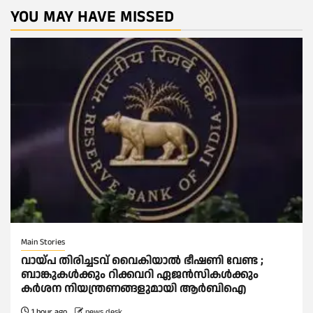
YOU MAY HAVE MISSED
Main Stories
വായ്പ തിരിച്ചടവ് വൈകിയാല്‍ ഭീഷണി വേണ്ട ;
ബാങ്കുകള്‍ക്കും റിക്കവറി ഏജൻസികള്‍ക്കും
കര്‍ശന നിയന്ത്രണങ്ങളുമായി ആര്‍ബിഐ
1 hour ago
news desk