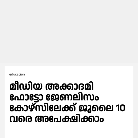
education
മീഡിയ അക്കാദമി
ഫോട്ടോ ജേണലിസം
കോഴ്‌സിലേക്ക് ജൂലൈ 10
വരെ അപേക്ഷിക്കാം