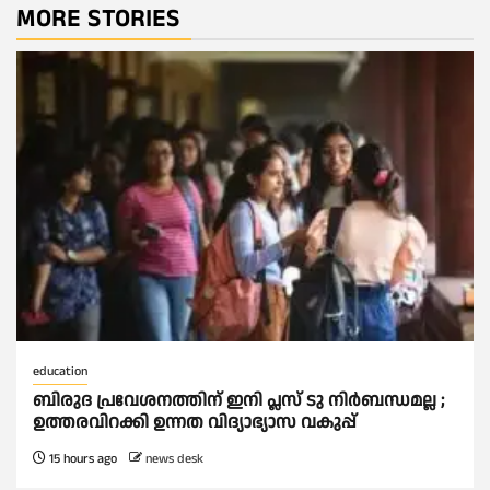
MORE STORIES
education
ബിരുദ പ്രവേശനത്തിന് ഇനി പ്ലസ് ടു നിര്‍ബന്ധമല്ല ;
ഉത്തരവിറക്കി ഉന്നത വിദ്യാഭ്യാസ വകുപ്പ്
15 hours ago
news desk