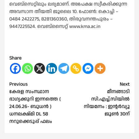
വെബ്‌സെറ്റിലും ലഭ്യമാണ്. അപേക്ഷ സ്വീകരിക്കുന്ന
അവസാന തീയതി ജൂലൈ 10. ഫോണ്‍: കൊച്ചി –
0484 2422275, 8281360360, തിരുവനന്തപുരം –
9447225524. വെബ്‍സൈറ്റ് www.kma.ac.in
Share
Post
Previous
Next
കേരള സംസ്ഥാന
മീനങ്ങാടി
navigation
ഭാഗ്യക്കുറി ഇന്നത്തെ (
സി.എച്ച്.സിയില്‍
24.06.26- ബുധൻ )
നിയമനം : ഇൻ്റർവ്യൂ
ധനലക്ഷ്മി DL 58
ജൂണ്‍ 30ന്
നറുക്കെടുപ്പ് ഫലം