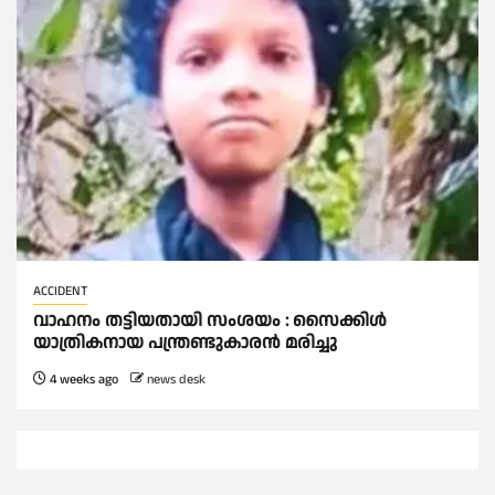
ACCIDENT
വാഹനം തട്ടിയതായി സംശയം : സൈക്കിള്‍
യാത്രികനായ പന്ത്രണ്ടുകാരന്‍ മരിച്ചു
4 weeks ago
news desk