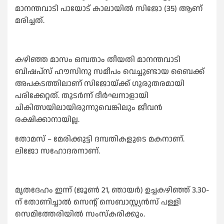
മാനന്തവാടി പായോട് കാലായിൽ സിജോ (35) ആണ്
മരിച്ചത്.
​കഴിഞ്ഞ മാസം ഒമ്പതാം തീയതി മാനന്തവാടി
ബിഷപ്‌സ് ഹൗസിനു സമീപം വെച്ചുണ്ടായ ബൈക്ക്
അപകടത്തിലാണ് സിജോയ്ക്ക് ഗുരുതരമായി
പരിക്കേറ്റത്. തുടർന്ന് ദീർഘനാളായി
ചികിത്സയിലായിരുന്നുവെങ്കിലും ജീവൻ
രക്ഷിക്കാനായില്ല.
​തോമസ് – മേരിക്കുട്ടി ദമ്പതികളുടെ മകനാണ്.
ലിജോ സഹോദരനാണ്.
മൃതദേഹം ഇന്ന് (ജൂൺ 21, ഞായർ) ഉച്ചകഴിഞ്ഞ് 3.30-
ന് തോണിച്ചാൽ സെന്റ് സെബാസ്റ്റ്യൻസ് പള്ളി
സെമിത്തേരിയിൽ സംസ്‌കരിക്കും.