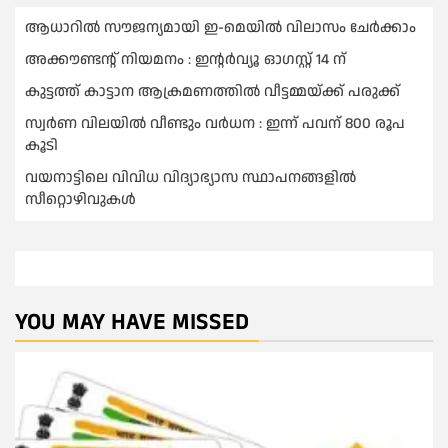
ആധാറിൽ സൗജന്യമായി ഇ-മെയിൽ വിലാസം ചേർക്കാം
അക്കൗണ്ടന്റ് നിയമനം : ഇൻ്റർവ്യൂ ഓഗസ്റ്റ് 14 ന്
കുട്ടത്ത് കാട്ടാന ആക്രമണത്തിൽ വീട്ടമ്മയ്ക്ക് പരുക്ക്
സ്വർണ വിലയില്‍ വീണ്ടും വർധന : ഇന്ന് പവന് 800 രൂപ
കൂടി
വയനാട്ടിലെ വിവിധ വിദ്യാഭ്യാസ സ്ഥാപനങ്ങളിൽ
സീറ്റൊഴിവുകൾ
YOU MAY HAVE MISSED