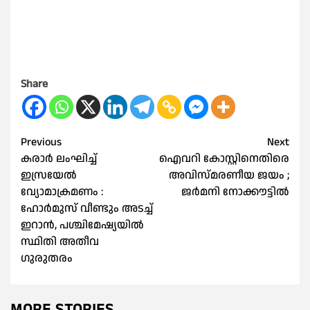
Share
Post
Previous
Next
കരാര്‍ ലംഘിച്ച്‌
ഐവറി കോസ്റ്റിനെതിരെ
navigation
ഇസ്രയേല്‍
അവിസ്മരണീയ ജയം ;
വ്യോമാക്രമണം :
ജര്‍മനി നോക്കൗട്ടില്‍
ഹോര്‍മുസ് വീണ്ടും അടച്ച്‌
ഇറാന്‍, പശ്ചിമേഷ്യയില്‍
സ്ഥിതി അതീവ
ഗുരുതരം
MORE STORIES