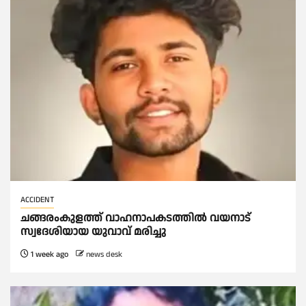
ACCIDENT
ചങ്ങരംകുളത്ത് വാഹനാപകടത്തില്‍ വയനാട്
സ്വദേശിയായ യുവാവ് മരിച്ചു
1 week ago
news desk