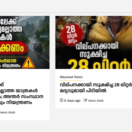
Wayanad News
ക്
വില്പനക്കായി സൂക്ഷിച്ച 28 ലിറ്റ
ല്ലാത്ത യാത്രകൾ
മദ്യവുമായി പിടിയിൽ
; അന്ത‍ർ സംസ്ഥാന
6 days ago
news desk
ും നിയന്ത്രണം
news desk