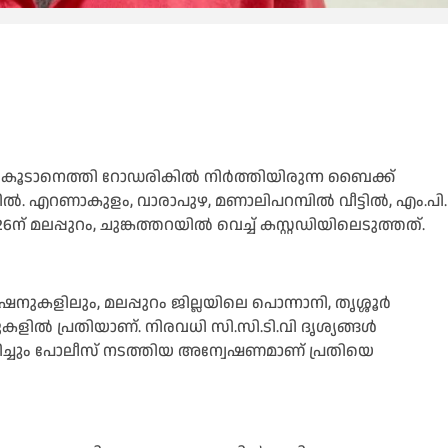
യാനം കൂടാനെത്തി റോഡരികിൽ നിർത്തിയിരുന്ന ബൈക്ക്
ിയിൽ. എറണാകുളം, വാരാപുഴ, മണാലിപറമ്പിൽ വീട്ടിൽ, എം.പി.
 മലപ്പുറം, ചുങ്കത്തറയിൽ വെച്ച് കസ്റ്റഡിയിലെടുത്തത്.
േഷനുകളിലും, മലപ്പുറം ജില്ലയിലെ പൊന്നാനി, തൃശ്ശൂർ
ുകളിൽ പ്രതിയാണ്. നിരവധി സി.സി.ടി.വി ദൃശ്യങ്ങൾ
ംബിച്ചും പോലീസ് നടത്തിയ അന്വേഷണമാണ് പ്രതിയെ