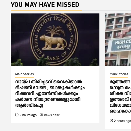
YOU MAY HAVE MISSED
Main Stories
Main Stories
വായ്പ തിരിച്ചടവ് വൈകിയാല്‍
മുത്തങ്
ഭീഷണി വേണ്ട ; ബാങ്കുകള്‍ക്കും
ഗോത്ര മഹ
റിക്കവറി ഏജൻസികള്‍ക്കും
ശിക്ഷ വി
കര്‍ശന നിയന്ത്രണങ്ങളുമായി
ഉത്തരവ് 
ആര്‍ബിഐ
വിധേയമാക
ഹൈകോട
2 hours ago
news desk
2 hours ago