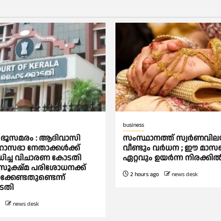
business
ങ ഭൂസമരം : ആദിവാസി
സംസ്ഥാനത്ത് സ്വര്‍ണവില
ാസഭാ നേതാക്കള്‍ക്ക്
വീണ്ടും വര്‍ധന ; ഈ മാസ
ധിച്ച വിചാരണ കോടതി
ഏറ്റവും ഉയര്‍ന്ന നിരക്കില്
സൂക്ഷ്മ പരിശോധനക്ക്
2 hours ago
news desk
്കേണ്ടതുണ്ടെന്ന്
തി
news desk