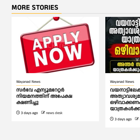
MORE STORIES
Wayanad News
Wayanad News
സർവേ എന്യൂമറേറ്റർ
വയനാട്ടിലേക്
നിയമനത്തിന് അപേക്ഷ
അത്യാവശ്യമ
ക്ഷണിച്ചു
ഒഴിവാക്കണം
യാത്രകൾക്ക
3 days ago
news desk
3 days ago