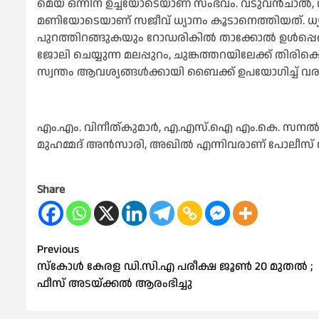
മെയ് ഒന്നിന് ഉച്ചയോടെയാണ് സംഭവം. വടുവൻചാൽ, വ
മണിയോടെയാണ് സജീവ് ധ്യാനം കൂടാനെത്തിയത്. ധ്യ
പുറത്തിറങ്ങുകയും റോഡരികിൽ താക്കോൽ ഉൾപ്പെടെ നി
ജോലി ചെയ്യുന്ന മലപ്പുറം, ചുങ്കത്തറയിലേക്ക് ത
സ്വന്തം ആവശ്യങ്ങൾക്കായി ബൈക്ക് ഉപയോഗിച്ച് വരുക
എം.എം. വിനീത്കുമാർ, എ.എസ്.ഐ എം.കെ. സനൽ, എ
മുഹമ്മദ് അൻസാരി, അഖിൽ എന്നിവരാണ് പോലീസ് സ
Share
Post
Previous
സ്‌കോള്‍ കേരള ഡി.സി.എ പരീക്ഷ ജൂണ്‍ 20 മുതല്‍ ;
navigation
ഫീസ് അടയ്ക്കല്‍ ആരംഭിച്ചു