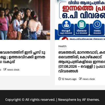
Health
രവേശനത്തിന് ഇനി പ്ലസ് ടു
ബത്തേരി, മാനന്തവാടി, കൽപ്
മല്ല ; ഉത്തരവിറക്കി ഉന്നത
വൈത്തിരി, കോഴിക്കോട്
സ വകുപ്പ്
ആശുപത്രികളിലെ ഇന്നത
(07.08.2026 – വെള്ളി ) പ്രധ
o
news desk
വിവരങ്ങൾ
12 hours ago
news desk
Copyright © All rights reserved.
|
Newsphere
by AF themes.