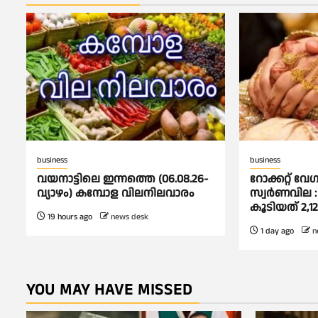
business
business
വയനാട്ടിലെ ഇന്നത്തെ (06.08.26-
റോക്കറ്റ് വേഗ
വ്യാഴം) കമ്പോള വിലനിലവാരം
സ്വര്‍ണവില : 
കൂടിയത് 2,1
19 hours ago
news desk
1 day ago
n
YOU MAY HAVE MISSED