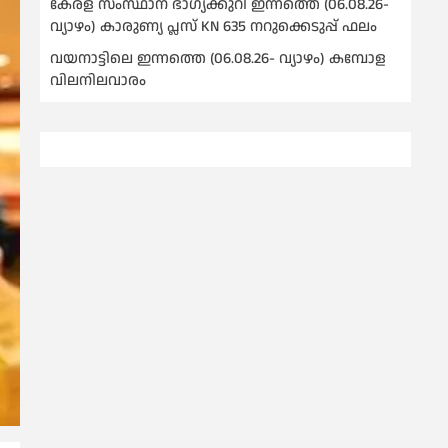
കേരള സംസ്ഥാന ഭാഗ്യക്കുറി ഇന്നത്തെ (06.08.26-
വ്യാഴം) കാരുണ്യ പ്ലസ് KN 635 നറുക്കെടുപ്പ് ഫലം
വയനാട്ടിലെ ഇന്നത്തെ (06.08.26- വ്യാഴം) കമ്പോള
വിലനിലവാരം