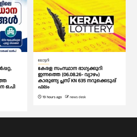
ലോട്ടറി
പറ്റ,
കേരള സംസ്ഥാന ഭാഗ്യക്കുറി
ഇന്നത്തെ (06.08.26- വ്യാഴം)
്തെ
കാരുണ്യ പ്ലസ് KN 635 നറുക്കെടുപ്പ്
ാന ഒ.പി
ഫലം
19 hours ago
news desk