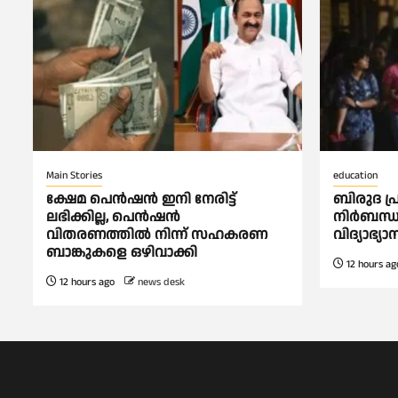
Main Stories
education
ക്ഷേമ പെൻഷൻ ഇനി നേരിട്ട്
ബിരുദ പ്
ലഭിക്കില്ല, പെൻഷൻ
നിര്‍ബന്ധ
വിതരണത്തില്‍ നിന്ന് സഹകരണ
വിദ്യാഭ്യാ
ബാങ്കുകളെ ഒഴിവാക്കി
12 hours ag
12 hours ago
news desk