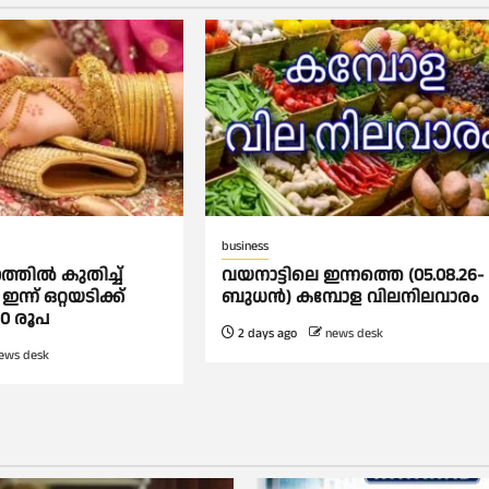
business
ത്തില്‍ കുതിച്ച്
വയനാട്ടിലെ ഇന്നത്തെ (05.08.26-
ഇന്ന് ഒറ്റയടിക്ക്
ബുധൻ) കമ്പോള വിലനിലവാരം
20 രൂപ
2 days ago
news desk
ews desk