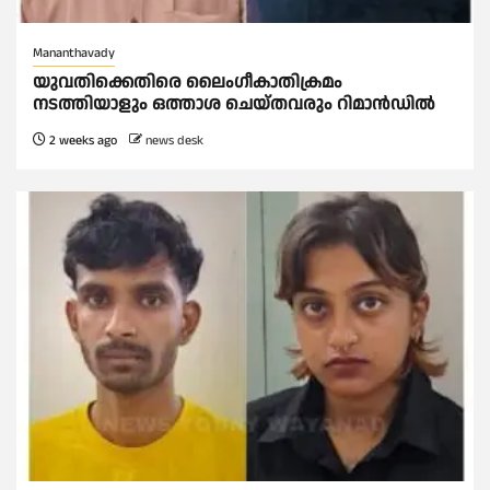
Mananthavady
യുവതിക്കെതിരെ ലൈംഗീകാതിക്രമം
നടത്തിയാളും ഒത്താശ ചെയ്തവരും റിമാൻഡിൽ
2 weeks ago
news desk