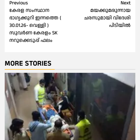
Post
Previous
Next
കേരള സംസ്ഥാന
മയക്കുമരുന്നായ
navigation
ഭാഗ്യക്കുറി ഇന്നത്തെ (
ചരസുമായി വിദേശി
30.01.26- വെള്ളി )
പിടിയില്‍
സുവർണ കേരളം SK
നറുക്കെടുപ്പ് ഫലം
MORE STORIES