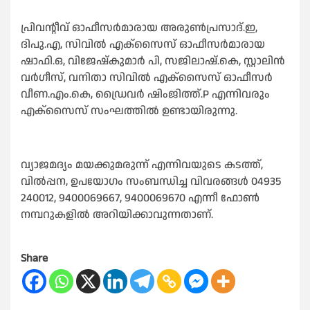
പ്രിവന്റീവ് ഓഫീസർമാരായ അരുൺപ്രസാദ്.ഇ,
ദിപു.എ, സിവിൽ എക്സൈസ് ഓഫീസർമാരായ
ഷാഫി.ഒ, വിജേഷ്കുമാർ പി, സജിലാഷ്.കെ, സ്റ്റാലിൻ
വർഗീസ്, വനിതാ സിവിൽ എക്സൈസ് ഓഫീസർ
വീണ.എം.കെ, ഡ്രൈവർ ഷിംജിത്ത്.P എന്നിവരും
എക്സൈസ് സംഘത്തിൽ ഉണ്ടായിരുന്നു.
വ്യാജമദ്യം മയക്കുമരുന്ന് എന്നിവയുടെ കടത്ത്,
വിൽപ്പന, ഉപയോഗം സംബന്ധിച്ച വിവരങ്ങൾ 04935
240012, 9400069667, 9400069670 എന്നീ ഫോൺ
നമ്പറുകളിൽ അറിയിക്കാവുന്നതാണ്.
Share