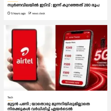
സ്വർണവിലയില്‍ ഇടിവ് : ഇന്ന് കുറഞ്ഞത് 280 രൂപ
5 hours ago
news desk
Tech
മുട്ടൻ പണി ; യാതൊരു മുന്നറിയിപ്പുമില്ലാതെ
നിരക്കുകള്‍ വർധിപ്പിച്ച്‌ എയർടെല്‍