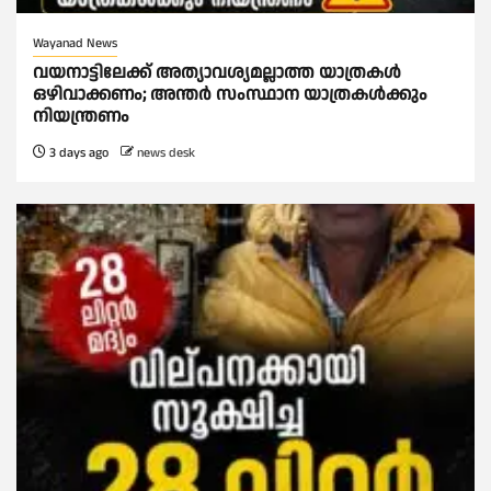
Wayanad News
വയനാട്ടിലേക്ക് അത്യാവശ്യമല്ലാത്ത യാത്രകൾ
ഒഴിവാക്കണം; അന്ത‍ർ സംസ്ഥാന യാത്രകൾക്കും
നിയന്ത്രണം
3 days ago
news desk