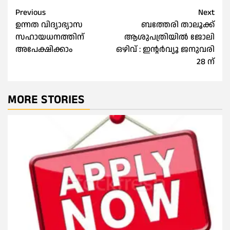
Post
Previous
Next
ഉന്നത വിദ്യാഭ്യാസ
ബത്തേരി താലൂക്ക്
navigation
സഹായധനത്തിന്
ആശുപത്രിയിൽ ജോലി
അപേക്ഷിക്കാം
ഒഴിവ് : ഇൻ്റർവ്യൂ ജനുവരി
28 ന്
MORE STORIES