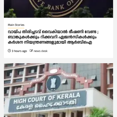
Main Stories
വായ്പ തിരിച്ചടവ് വൈകിയാല്‍ ഭീഷണി വേണ്ട ;
ബാങ്കുകള്‍ക്കും റിക്കവറി ഏജൻസികള്‍ക്കും
കര്‍ശന നിയന്ത്രണങ്ങളുമായി ആര്‍ബിഐ
3 hours ago
news desk