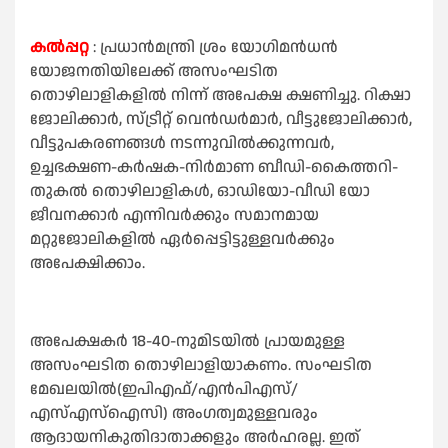
കൽപ്പറ്റ
: പ്രധാൻമന്ത്രി ശ്രം യോഗിമൻധൻ
യോജനതിയിലേക്ക് അസംഘടിത
തൊഴിലാളികളിൽ നിന്ന് അപേക്ഷ ക്ഷണിച്ചു. റിക്ഷാ
ജോലിക്കാർ, സ്ട്രീറ്റ് വെൻഡർമാർ, വീട്ടുജോലിക്കാർ,
വീട്ടുപകരണങ്ങൾ നടന്നുവിൽക്കുന്നവർ,
ഉച്ചഭക്ഷണ-കർഷക-നിർമാണ ബീഡി-കൈത്തറി-
തുകൽ തൊഴിലാളികൾ, ഓഡിയോ-വീഡി യോ
ജീവനക്കാർ എന്നിവർക്കും സമാനമായ
മറ്റുജോലികളിൽ ഏർപ്പെട്ടിട്ടുള്ളവർക്കും
അപേക്ഷിക്കാം.
അപേക്ഷകർ 18-40-നുമിടയിൽ പ്രായമുള്ള
അസംഘടിത തൊഴിലാളിയാകണം. സംഘടിത
മേഖലയിൽ(ഇപിഎഫ്/എൻപിഎസ്/
എസ്എസ്ഐസി) അംഗത്വമുള്ളവരും
ആദായനികുതിദാതാക്കളും അർഹരല്ല. ഇത്