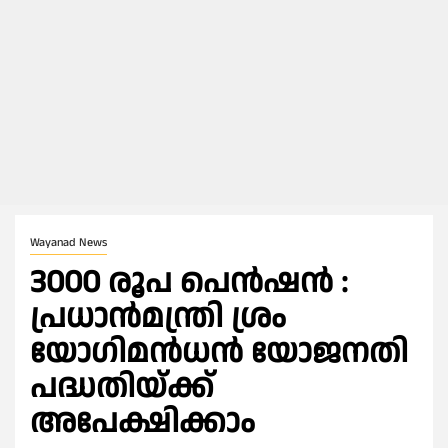
Wayanad News
3000 രൂപ പെൻഷൻ :
പ്രധാൻമന്ത്രി ശ്രം
യോഗിമൻധൻ യോജനതി
പദ്ധതിയ്ക്ക്
അപേക്ഷിക്കാം