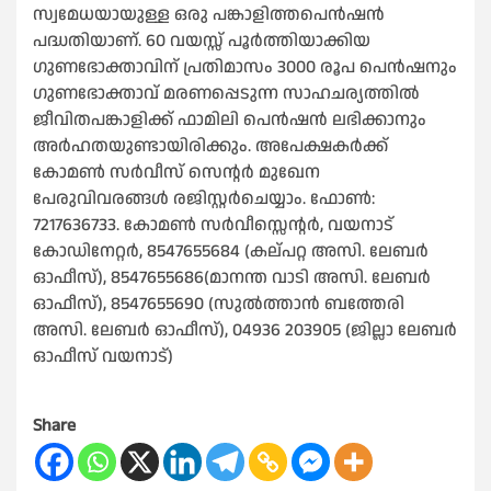
സ്വമേധയായുള്ള ഒരു പങ്കാളിത്തപെൻഷൻ
പദ്ധതിയാണ്. 60 വയസ്സ് പൂർത്തിയാക്കിയ
ഗുണഭോക്താവിന് പ്രതിമാസം 3000 രൂപ പെൻഷനും
ഗുണഭോക്താവ് മരണപ്പെടുന്ന സാഹചര്യത്തിൽ
ജീവിതപങ്കാളിക്ക് ഫാമിലി പെൻഷൻ ലഭിക്കാനും
അർഹതയുണ്ടായിരിക്കും. അപേക്ഷകർക്ക്
കോമൺ സർവീസ് സെന്റർ മുഖേന
പേരുവിവരങ്ങൾ രജിസ്റ്റർചെയ്യാം. ഫോൺ:
7217636733. കോമൺ സർവീസ്സെന്റർ, വയനാട്
കോഡിനേറ്റർ, 8547655684 (കല്പറ്റ അസി. ലേബർ
ഓഫീസ്), 8547655686(മാനന്ത വാടി അസി. ലേബർ
ഓഫീസ്), 8547655690 (സുൽത്താൻ ബത്തേരി
അസി. ലേബർ ഓഫീസ്), 04936 203905 (ജില്ലാ ലേബർ
ഓഫീസ് വയനാട്)
Share