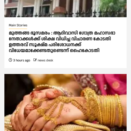
Main Stories
മുത്തങ്ങ ഭൂസമരം : ആദിവാസി ഗോത്ര മഹാസഭാ
നേതാക്കള്‍ക്ക് ശിക്ഷ വിധിച്ച വിചാരണ കോടതി
ഉത്തരവ് സൂക്ഷ്മ പരിശോധനക്ക്
വിധേയമാക്കേണ്ടതുണ്ടെന്ന് ഹൈകോടതി
3 hours ago
news desk