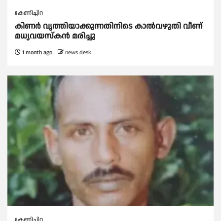
കേണിച്ചിറ
കിണർ വൃത്തിയാക്കുന്നതിനിടെ കാൽവഴുതി വീണ്
മധ്യവയസ്കൻ മരിച്ചു
1 month ago
news desk
കേണിച്ചിറ