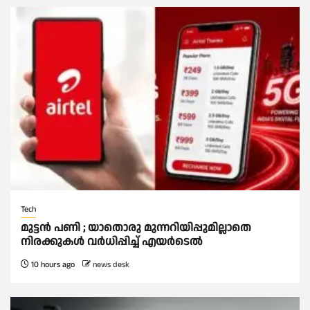
Tech
മുട്ടൻ പണി ; യാതൊരു മുന്നറിയിപ്പുമില്ലാതെ
നിരക്കുകള്‍ വർധിപ്പിച്ച്‌ എയർടെല്‍
10 hours ago
news desk