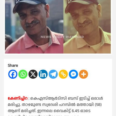
Share
കേണിച്ചിറ
: കെഎസ്ആർടിസി ബസ് ഇടിച്ച് ഒരാൾ
മരിച്ചു. താഴമുണ്ട സ്വദേശി പറമ്പിൽ മത്തായി (58)
ആണ് മരിച്ചത്. ഇന്നലെ വൈകിട്ട് 6.45 ഓടെ