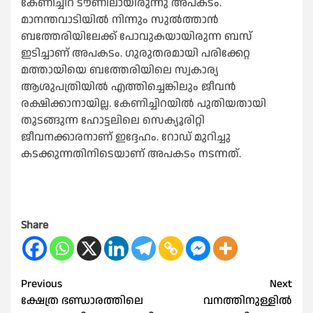
കേണിച്ചിറ ടൗണിലായിരുന്നു അപകടം.
മാനന്തവാടിയിൽ നിന്നും സുൽത്താൻ
ബത്തേരിയിലേക്ക് പോവുകയായിരുന്ന ബസ്
ഇടിച്ചാണ് അപകടം. ഗുരുതരമായി പരിക്കേറ്റ
മത്തായിയെ ബത്തേരിയിലെ സ്വകാര്യ
ആശുപത്രിയിൽ എത്തിച്ചെങ്കിലും ജീവൻ
രക്ഷിക്കാനായില്ല. കേണിച്ചിറയിൽ പുതിയതായി
തുടങ്ങുന്ന ഹോട്ടലിലെ സെക്യൂരിറ്റി
ജീവനക്കാരനാണ് ഇദ്ദേഹം. റോഡ് മുറിച്ചു
കടക്കുന്നതിനിടെയാണ് അപകടം നടന്നത്.
Share
Post
Previous
Next
ക്ഷേത്ര ഭണ്ഡാരത്തിലെ
വനത്തിനുള്ളിൽ
navigation