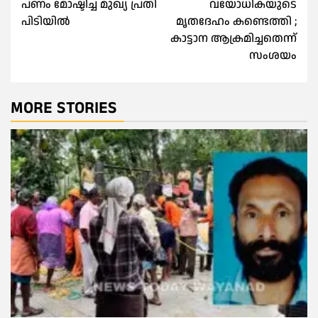
പണം മോഷ്ടിച്ച മുഖ്യ പ്രതി
വയോധികയുടെ
പിടിയിൽ
മൃതദേഹം കണ്ടെത്തി ;
കാട്ടാന ആക്രമിച്ചതെന്ന്
സംശയം
MORE STORIES