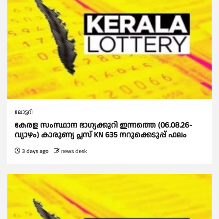
ലോട്ടറി
കേരള സംസ്ഥാന ഭാഗ്യക്കുറി ഇന്നത്തെ (06.08.26-
വ്യാഴം) കാരുണ്യ പ്ലസ് KN 635 നറുക്കെടുപ്പ് ഫലം
3 days ago
news desk