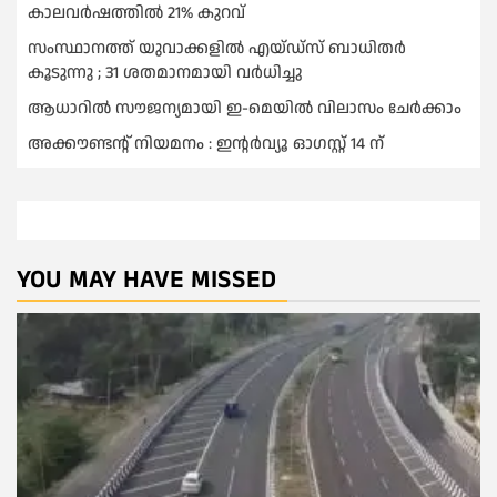
കാലവര്‍ഷത്തില്‍ 21% കുറവ്
സംസ്ഥാനത്ത് യുവാക്കളില്‍ എയ്ഡ്സ് ബാധിതര്‍
കൂടുന്നു ; 31 ശതമാനമായി വർധിച്ചു
ആധാറിൽ സൗജന്യമായി ഇ-മെയിൽ വിലാസം ചേർക്കാം
അക്കൗണ്ടന്റ് നിയമനം : ഇൻ്റർവ്യൂ ഓഗസ്റ്റ് 14 ന്
YOU MAY HAVE MISSED