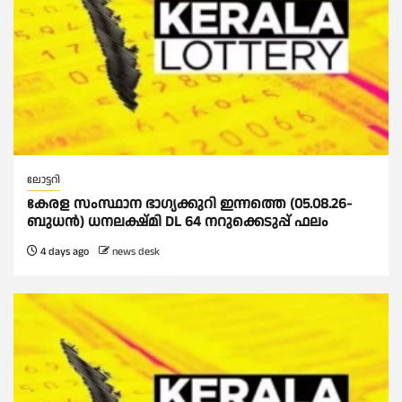
ലോട്ടറി
കേരള സംസ്ഥാന ഭാഗ്യക്കുറി ഇന്നത്തെ (05.08.26-
ബുധൻ) ധനലക്ഷ്മി DL 64 നറുക്കെടുപ്പ് ഫലം
4 days ago
news desk