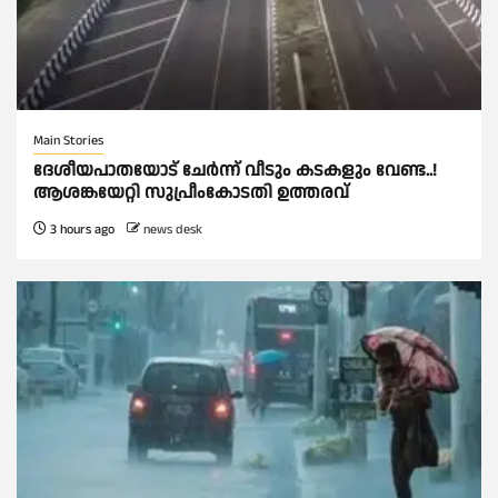
Main Stories
ദേശീയപാതയോട് ചേര്‍ന്ന് വീടും കടകളും വേണ്ട..!
ആശങ്കയേറ്റി സുപ്രീംകോടതി ഉത്തരവ്
3 hours ago
news desk