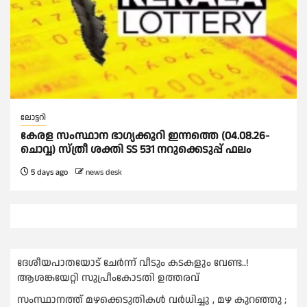
ലോട്ടറി
കേരള സംസ്ഥാന ഭാഗ്യക്കുറി ഇന്നത്തെ (04.08.26-
ചൊവ്വ) സ്ത്രീ ശക്തി SS 531 നറുക്കെടുപ്പ് ഫലം
5 days ago
news desk
ദേശീയപാതയോട് ചേര്‍ന്ന് വീടും കടകളും വേണ്ട..!
ആശങ്കയേറ്റി സുപ്രീംകോടതി ഉത്തരവ്
സംസ്ഥാനത്ത് മഴക്കെടുതികള്‍ വര്‍ധിച്ചു , മഴ കുറഞ്ഞു ;