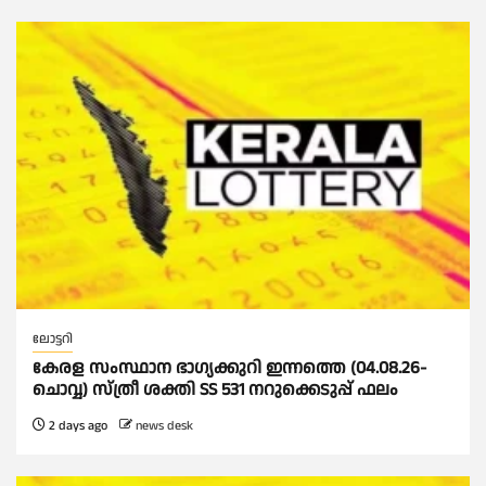
ലോട്ടറി
കേരള സംസ്ഥാന ഭാഗ്യക്കുറി ഇന്നത്തെ (04.08.26-
ചൊവ്വ) സ്ത്രീ ശക്തി SS 531 നറുക്കെടുപ്പ് ഫലം
2 days ago
news desk