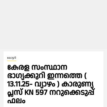
ലോട്ടറി
കേരള സംസ്ഥാന
ഭാഗ്യക്കുറി ഇന്നത്തെ (
13.11.25- വ്യാഴം ) കാരുണ്യ
പ്ലസ് KN 597 നറുക്കെടുപ്പ്
ഫലം