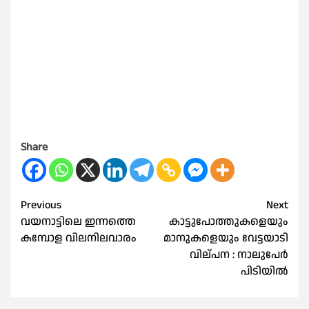
Share
Post
Previous
Next
വയനാട്ടിലെ ഇന്നത്തെ
കാട്ടുപോത്തുകളെയും
navigation
കമ്പോള വിലനിലവാരം
മാനുകളെയും വേട്ടയാടി
വില്പന : നാലുപേർ
പിടിയിൽ