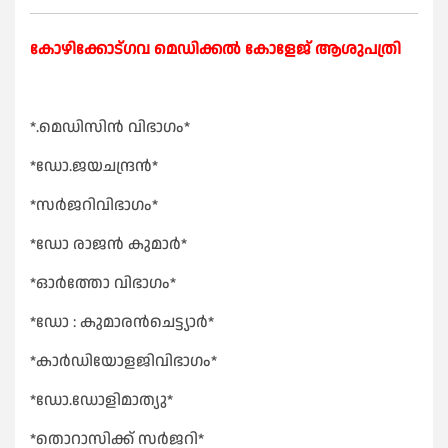
കോഴിക്കോട്ഗവ മെഡിക്കൽ കോളേജ് ആശുപത്രി
*.മെഡിസിൻ വിഭാഗം*
*ഡോ.ജയചന്ദ്രൻ*
*സർജറിവിഭാഗം*
*ഡോ രാജൻ കുമാർ*
*ഓർത്തോ വിഭാഗം*
*ഡോ : കുമാരൻചെട്ട്യാർ*
*കാർഡിയോളജിവിഭാഗം*
*ഡോ.ഡോളിമാത്യു*
*തൊറാസിക്ക് സർജറി*