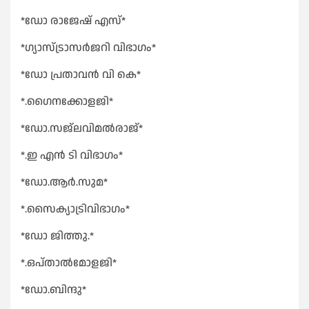
*ഡോ രാജേഷ് എസ്*
*ഗ്യാസ്ട്രാസർജറി വിഭാഗം*
*ഡോ പ്രതാവൻ വി കെ*
*.ഗൈനക്കോളജി*
*ഡോ.സജ്ലവിമൽരാജ്*
*.ഇ എൻ ടി വിഭാഗം*
*ഡോ.ആർ.സുമ*
*.സൈക്യാട്രിവിഭാഗം*
*ഡോ ജിത്തു.*
*.ഒപ്താൽമോളജി*
*ഡോ.ബിന്ദു*