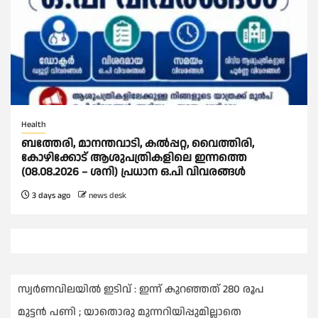
Health
ബത്തേരി, മാനന്തവാടി, കൽപ്പറ്റ, വൈത്തിരി,
കോഴിക്കോട് ആശുപത്രികളിലെ ഇന്നത്തെ
(08.08.2026 – ശനി) പ്രധാന ഒ.പി വിവരങ്ങൾ
3 days ago
news desk
സ്വർണവിലയില്‍ ഇടിവ് : ഇന്ന് കുറഞ്ഞത് 280 രൂപ
മുട്ടൻ പണി ; യാതൊരു മുന്നറിയിപ്പുമില്ലാതെ