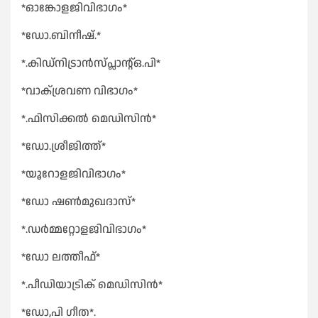
*ഓങ്കോളജിവിഭാഗം*
*ഡോ.ബിനീഷ്.*
*.കിഡ്നിട്രാൻസ്പ്ലാന്റ്ഒ.പി*
*വാക്ശ്രവണ വിഭാഗം*
*.ഫിസിക്കൽ മെഡിസിൻ*
*ഡോ.ശ്രീജിത്ത്*
*യൂറോളജിവിഭാഗം*
*ഡോ ഷൺമുഖദാസ്*
*.ഡർമ്മറ്റോളജിവിഭാഗം*
*ഡോ ലത്തീഫ്*
*.പീഡിയാട്രിക് മെഡിസിൻ*
*ഡോ,പി ഗീത*.