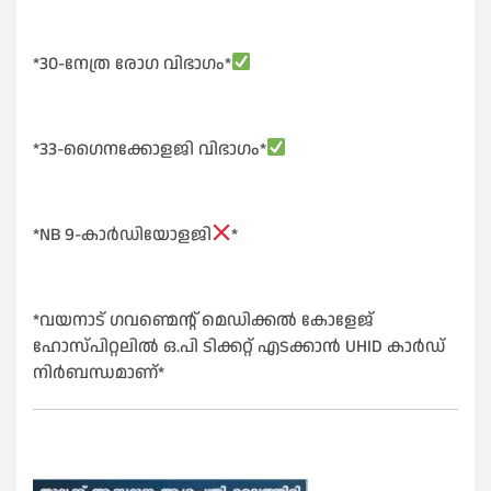
*30-നേത്ര രോഗ വിഭാഗം*
*33-ഗൈനക്കോളജി വിഭാഗം*
*NB 9-കാർഡിയോളജി
*
*വയനാട് ഗവണ്മെന്റ് മെഡിക്കൽ കോളേജ്
ഹോസ്പിറ്റലിൽ ഒ.പി ടിക്കറ്റ് എടക്കാൻ UHID കാർഡ്
നിർബന്ധമാണ്*