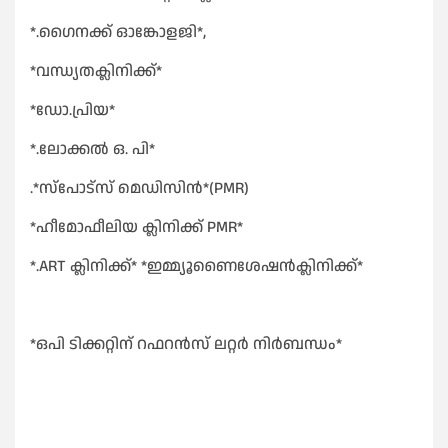
*.ഗൈനക്ക് ഓങ്കോളജി*,
*വന്ധ്യതക്ലിനിക്ക്*
*ഡോ.പ്രിയ*
*.ലോക്കൽ ഒ. പി*
.*സ്പോട്സ് മെഡിസിൻ*(PMR)
*ഹീമോഫീലിയ ക്ലിനിക്ക് PMR*
*.ART ക്ലിനിക്ക്* *ഇമ്മ്യൂണൈശേഷൻക്ലിനിക്ക്*
*ഒപി ടിക്കറ്റിന് റഫറൻസ് ലറ്റർ നിർബന്ധം*