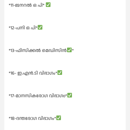
*11-ജനറൽ ഒ പി*
*12-പനി ഒ പി*
*13-ഫിസിക്കൽ മെഡിസിൻ
*
*16- ഇ.എൻ.ടി വിഭാഗം*
*17-മാനസികരോഗ വിഭാഗo*
*18-ദന്തരോഗ വിഭാഗം*