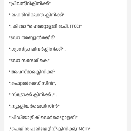
*പ്രിവൻ്റീവ്ക്ലിനിക്ക്*
*.ലഹരിവിമുക്ത ക്ലിനിക്ക്*
*. കീമോ ”ഹെമറ്റോളജി ഒ.പി. (TCC)*
*ഡോ അബ്ദുൽമജീദ്*
*.ഗ്യാസ്ട്രാ ലിവർക്ലിനിക്ക്* .
*ഡോ സന്ദേശ് കെ*
*അപസ്മാരക്ലിനിക്ക്*
*.ഫെറ്റൽമെഡിസിൻ*,
*.സ്ട്രോക്ക് ക്ലിനിക്ക് .* .
*.ന്യുക്ലിയർമെഡിസിൻ*
*’പീഡിയാട്രിക് ഡെർമെറ്റോളജി*
.*പെയിൻപാലിയേറ്റീവ്*ക്ലിനിക്ക്,(iMCH)*