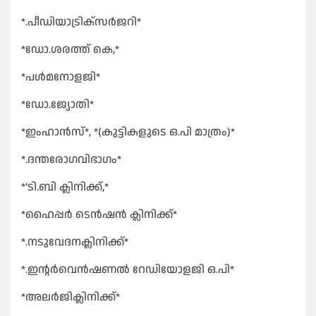
*.പീഡിയാട്രിക്സർജറി*
*ഡോ.ശരത്ത് കെ,*
*പൾമനോളജി*
*ഡോ.ജ്യോതി*
*ഇംഹാൻസ്*, *(കുട്ടികളുടെ ഒ.പി മാത്രം)*
*.ദന്തരോഗവിഭാഗം*
*’ടി.ബി ക്ലിനിക്ക്,*
*ഹൈപ്പർ ടെൻഷൻ ക്ലിനിക്ക്*
*.നടുവേദനക്ലിനിക്ക്*
*.ഇൻ്റർവെൻഷണൽ റേഡിയോളജി ഒ.പി*
*അലർജിക്ലിനിക്ക്*