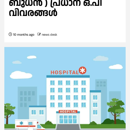
ബുധൻ ) പ്രധാന ഒ.പി
വിവരങ്ങൾ
10 months ago
news desk