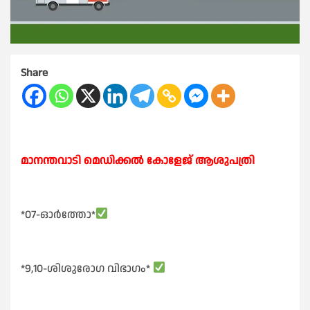
Share
മാനന്തവാടി മെഡിക്കൽ കോളേജ് ആശുപത്രി
*07-ഓർത്തോ*
*9,10-ശിശുരോഗ വിഭാഗം*