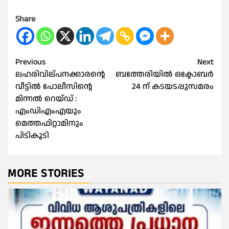
Share
Post
Previous
Next
ലഹരിവില്പനക്കാരന്റെ
ബത്തേരിയിൽ ഒക്ടോബർ
navigation
വീട്ടിൽ പോലീസിന്റെ
24 ന് കടയടപ്പുസമരം
മിന്നൽ റെയ്ഡ് :
എംഡിഎംഎയും
മെത്തഫിറ്റാമിനും
പിടികൂടി
MORE STORIES