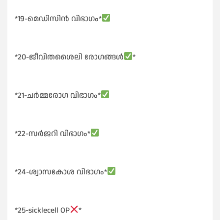
*19-മെഡിസിൻ വിഭാഗം*
*20-ജീവിതശൈലി രോഗങ്ങൾ
*
*21-ചർമ്മരോഗ വിഭാഗം*
*22-സർജറി വിഭാഗം*
*24-ശ്വാസകോശ വിഭാഗം*
*25-sicklecell OP
*