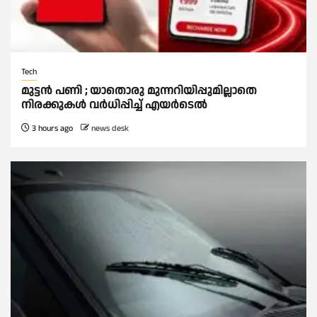
Tech
മുട്ടൻ പണി ; യാതൊരു മുന്നറിയിപ്പുമില്ലാതെ
നിരക്കുകള്‍ വർധിപ്പിച്ച്‌ എയർടെല്‍
3 hours ago
news desk