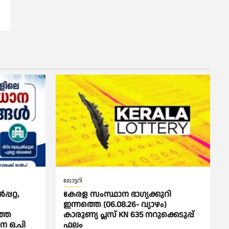
ലോട്ടറി
പറ്റ,
കേരള സംസ്ഥാന ഭാഗ്യക്കുറി
ഇന്നത്തെ (06.08.26- വ്യാഴം)
്തെ
കാരുണ്യ പ്ലസ് KN 635 നറുക്കെടുപ്പ്
ാന ഒ.പി
ഫലം