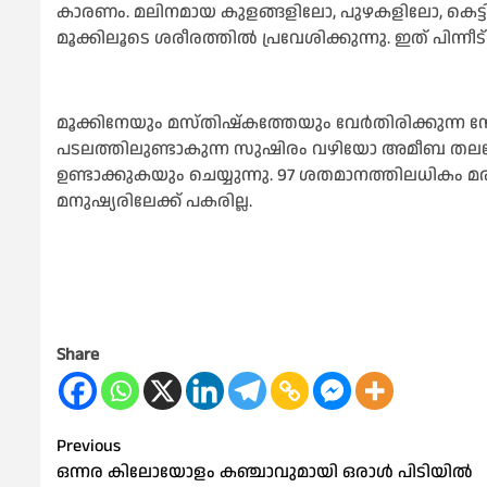
കാരണം. മലിനമായ കുളങ്ങളിലോ, പുഴകളിലോ, കെട്ടി
മൂക്കിലൂടെ ശരീരത്തില്‍ പ്രവേശിക്കുന്നു. ഇത് പിന
മൂക്കിനേയും മസ്തിഷ്‌കത്തേയും വേർതിരിക്കുന്ന
പടലത്തിലുണ്ടാകുന്ന സുഷിരം വഴിയോ അമീബ തലച
ഉണ്ടാക്കുകയും ചെയ്യുന്നു. 97 ശതമാനത്തിലധികം 
മനുഷ്യരിലേക്ക് പകരില്ല.
Share
Post
Previous
ഒന്നര കിലോയോളം കഞ്ചാവുമായി ഒരാൾ പിടിയിൽ
navigation