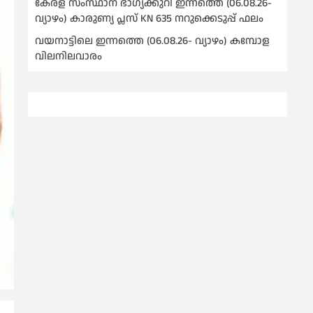
കേരള സംസ്ഥാന ഭാഗ്യക്കുറി ഇന്നത്തെ (06.08.26-
വ്യാഴം) കാരുണ്യ പ്ലസ് KN 635 നറുക്കെടുപ്പ് ഫലം
വയനാട്ടിലെ ഇന്നത്തെ (06.08.26- വ്യാഴം) കമ്പോള
വിലനിലവാരം