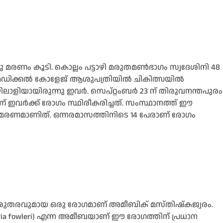
 മരണം കൂടി. കൊല്ലം പട്ടാഴി മരുതമണ്‍ഭാഗം സ്വദേശിനി 48
െഡിക്കല്‍ കോളേജ് ആശുപത്രിയില്‍ ചികിത്സയില്‍
ാളിയായിരുന്നു ഇവർ. സെപ്റ്റംബർ 23 ന് തിരുവനന്തപുരം
 ഇവർക്ക് രോഗം സ്ഥിരീകരിച്ചത്. സംസ്ഥാനത്ത് ഈ
 മരണമാണിത്. ഒന്നരമാസത്തിനിടെ 14 പേരാണ് രോഗം
ഗുരുതരവുമായ ഒരു രോഗമാണ് അമീബിക് മസ്തിഷ്കജ്വരം.
leria fowleri) എന്ന അമീബയാണ് ഈ രോഗത്തിന് പ്രധാന