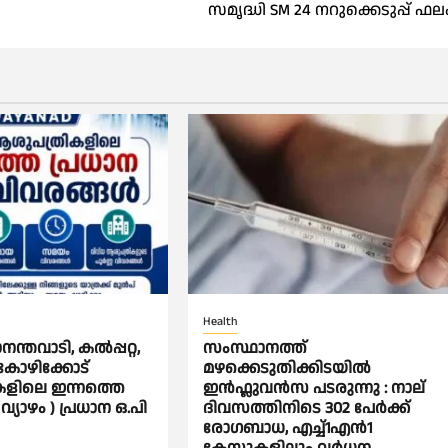
സമൃദ്ധി SM 24 നറുക്കെടുപ്പ് ഫല
Health
ന്തവാടി, കൽപ്പറ്റ,
സംസ്ഥാനത്ത്
കോഴിക്കോട്
മഴക്കെടുതിക്കിടയില്‍
ളിലെ ഇന്നത്തെ
ഇൻഫ്ലുവൻസ പടരുന്നു : നാല്
 വ്യാഴം ) പ്രധാന ഒ.പി
ദിവസത്തിനിടെ 302 പേര്‍ക്ക്‌
രോഗബാധ, എച്ച്‌1എൻ1