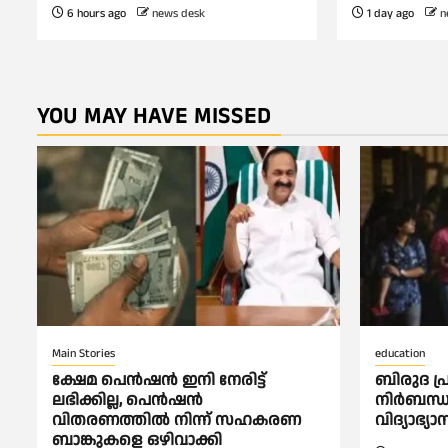
6 hours ago
news desk
1 day ago
n
YOU MAY HAVE MISSED
Main Stories
education
ക്ഷേമ പെൻഷൻ ഇനി നേരിട്ട്
ബിരുദ പ്
ലഭിക്കില്ല, പെൻഷൻ
നിര്‍ബന്ധ
വിതരണത്തില്‍ നിന്ന് സഹകരണ
വിദ്യാഭ്യാ
ബാങ്കുകളെ ഒഴിവാക്കി