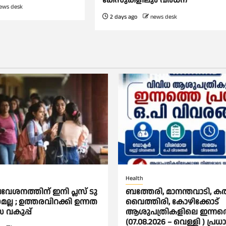
കേസുകളിലും വര്‍ധന
ews desk
2 days ago
news desk
Health
രവേശനത്തിന് ഇനി പ്ലസ് ടു
ബത്തേരി, മാനന്തവാടി, കൽപ്
മല്ല ; ഉത്തരവിറക്കി ഉന്നത
വൈത്തിരി, കോഴിക്കോട്
സ വകുപ്പ്
ആശുപത്രികളിലെ ഇന്നത
(07.08.2026 – വെള്ളി ) പ്രധ