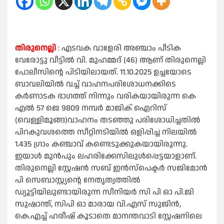
തിരുനെല്ലി
: എടവക വാളേരി അഞ്ചാം പീടിക
വേരോട്ടു വീട്ടിൽ വി. മുഹമ്മദ്‌ (46) ആണ് തിരുനെല്ലി
പോലീസിന്റെ പിടിയിലായത്. 11.10.2025 ഉച്ചയോടെ
ബാവലിയിൽ വച്ച് വാഹനപരിശോധനക്കിടെ
കർണാടക ഭാഗത്ത്‌ നിന്നും വരികയായിരുന്ന കെ
എൽ 57 ജെ 9809 നമ്പർ മാജിക് ഐറിസ്
(വെള്ളിമൂങ്ങ)വാഹനം തടഞ്ഞു പരിശോധിച്ചതിൽ
പിറകുവശത്തെ സീറ്റിനടിയിൽ ഒളിപ്പിച്ച നിലയിൽ
1.435 ഗ്രാം കഞ്ചാവ് കണ്ടെടുക്കുകയായിരുന്നു.
ഇയാൾ മുൻപും ലഹരിക്കേസിലുൾപ്പെട്ടയാളാണ്.
തിരുനെല്ലി സ്റ്റേഷൻ സബ് ഇൻസ്‌പെക്ടർ സജിമോൻ
പി സെബാസ്റ്റ്യന്റെ നേതൃത്വത്തിൽ
ഡ്യൂട്ടിയിലുണ്ടായിരുന്ന സീനിയർ സി പി ഓ പി.ജി
സുഷാന്ത്‌, സിപി ഓ മാരായ വി.എസ് സുജിൻ,
കെ.എച്ച് ഹരീഷ് കൂടാതെ മാനന്തവാടി സ്റ്റേഷനിലെ