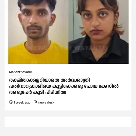
Mananthavady
രക്ഷിതാക്കളറിയാതെ അര്‍ദ്ധരാത്രി
പതിനാറുകാരിയെ കൂട്ടികൊണ്ടു പോയ കേസില്‍
രണ്ടുപേര്‍ കൂടി പിടിയില്‍
1 week ago
news desk