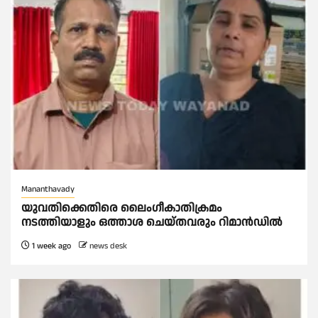
Mananthavady
യുവതിക്കെതിരെ ലൈംഗീകാതിക്രമം
നടത്തിയാളും ഒത്താശ ചെയ്തവരും റിമാൻഡിൽ
1 week ago
news desk