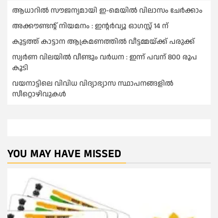
ആധാറിൽ സൗജന്യമായി ഇ-മെയിൽ വിലാസം ചേർക്കാം
അക്കൗണ്ടന്റ് നിയമനം : ഇൻ്റർവ്യൂ ഓഗസ്റ്റ് 14 ന്
കുട്ടത്ത് കാട്ടാന ആക്രമണത്തിൽ വീട്ടമ്മയ്ക്ക് പരുക്ക്
സ്വർണ വിലയില്‍ വീണ്ടും വർധന : ഇന്ന് പവന് 800 രൂപ
കൂടി
വയനാട്ടിലെ വിവിധ വിദ്യാഭ്യാസ സ്ഥാപനങ്ങളിൽ
സീറ്റൊഴിവുകൾ
YOU MAY HAVE MISSED