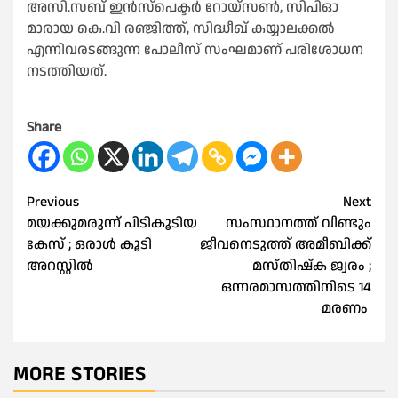
അസി.സബ് ഇൻസ്‌പെക്ടർ റോയ്സൺ, സിപിഓ
മാരായ കെ.വി രഞ്ജിത്ത്, സിദ്ധീഖ് കയ്യാലക്കൽ
എന്നിവരടങ്ങുന്ന പോലീസ് സംഘമാണ് പരിശോധന
നടത്തിയത്.
Share
Post
Previous
Next
മയക്കുമരുന്ന് പിടികൂടിയ
സംസ്ഥാനത്ത് വീണ്ടും
navigation
കേസ് ; ഒരാള്‍ കൂടി
ജീവനെടുത്ത് അമീബിക്ക്
അറസ്റ്റില്‍
മസ്തിഷ്ക ജ്വരം ;
ഒന്നരമാസത്തിനിടെ 14
മരണം
MORE STORIES