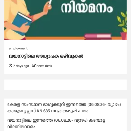
employment
വയനാട്ടിലെ അധ്യാപക ഒഴിവുകൾ
7 days ago
news desk
കേരള സംസ്ഥാന ഭാഗ്യക്കുറി ഇന്നത്തെ (06.08.26- വ്യാഴം)
കാരുണ്യ പ്ലസ് KN 635 നറുക്കെടുപ്പ് ഫലം
വയനാട്ടിലെ ഇന്നത്തെ (06.08.26- വ്യാഴം) കമ്പോള
വിലനിലവാരം