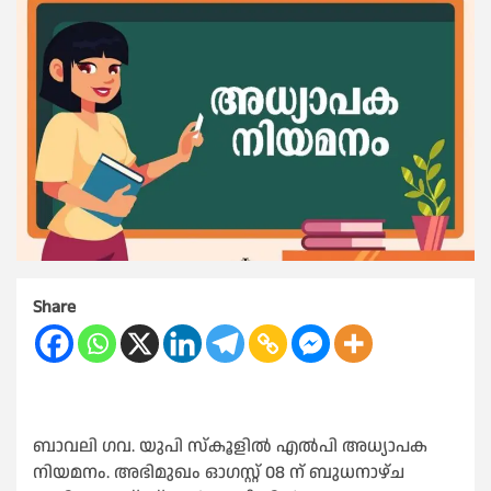
Share
ബാവലി ഗവ. യുപി സ്കൂളിൽ എൽപി അധ്യാപക
നിയമനം. അഭിമുഖം ഓഗസ്റ്റ് 08 ന് ബുധനാഴ്ച