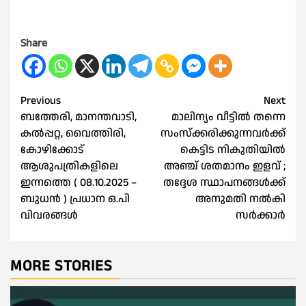
Share
Post
Previous
Next
ബത്തേരി, മാനന്തവാടി,
മാലിന്യം വീട്ടില്‍ തന്നെ
navigation
കൽപ്പറ്റ, വൈത്തിരി,
സംസ്‌ക്കരിക്കുന്നവര്‍ക്ക്
കോഴിക്കോട്
കെട്ടിട നികുതിയില്‍
ആശുപത്രികളിലെ
അഞ്ച് ശതമാനം ഇളവ് ;
ഇന്നത്തെ ( 08.10.2025 –
തദ്ദേശ സ്ഥാപനങ്ങള്‍ക്ക്
ബുധൻ ) പ്രധാന ഒ.പി
അനുമതി നൽകി
വിവരങ്ങൾ
സർക്കാർ
MORE STORIES