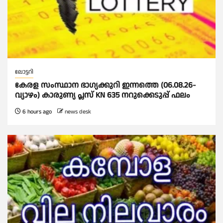
ലോട്ടറി
കേരള സംസ്ഥാന ഭാഗ്യക്കുറി ഇന്നത്തെ (06.08.26-
വ്യാഴം) കാരുണ്യ പ്ലസ് KN 635 നറുക്കെടുപ്പ് ഫലം
6 hours ago
news desk