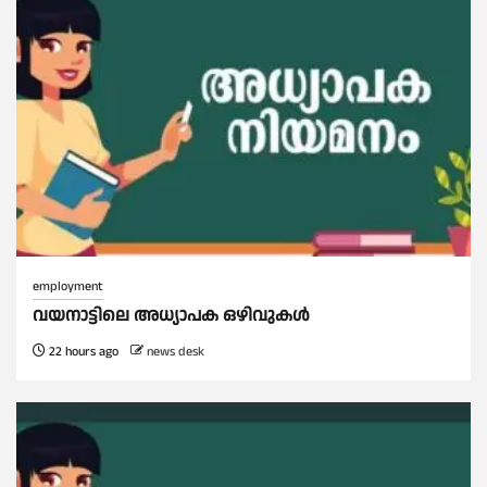
employment
വയനാട്ടിലെ അധ്യാപക ഒഴിവുകൾ
22 hours ago
news desk