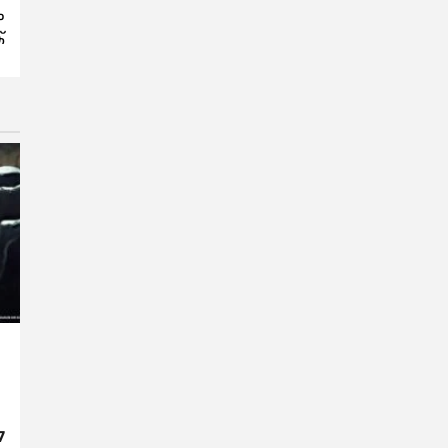
ം
്
7