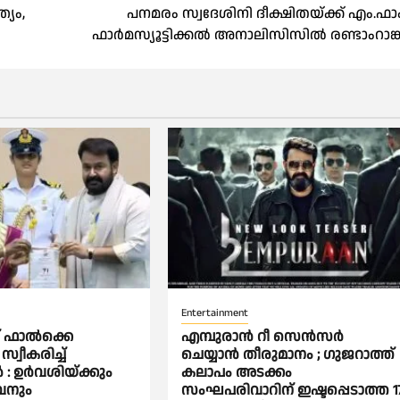
്യം,
പനമരം സ്വദേശിനി ദീക്ഷിതയ്ക്ക് എം.ഫാ
ഫാർമസ്യൂട്ടിക്കൽ അനാലിസിസിൽ രണ്ടാംറാങ്ക
Entertainment
ഫാല്‍ക്കെ
എമ്പുരാൻ റീ സെൻസര്‍
വീകരിച്ച്‌
ചെയ്യാൻ തീരുമാനം ; ഗുജറാത്ത്
 ഉര്‍വശിയ്ക്കും
കലാപം അടക്കം
നും
സംഘപരിവാറിന് ഇഷ്ടപ്പെടാത്ത 1