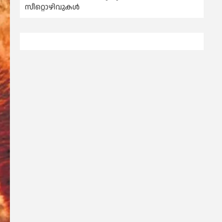
സീറ്റൊഴിവുകൾ