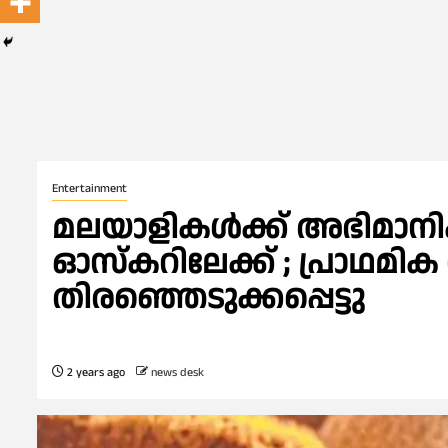
Entertainment
മലയാളികൾക്ക് അഭിമാനിക
ഓസ്‌കറിലേക്ക് ; പ്രാഥമിക 
തിരഞ്ഞെടുക്കപ്പെട്ടു
2 years ago
news desk