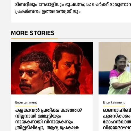
ടിബറ്റിലും നേപ്പാളിലും ഭൂചലനം; 52 പേര്‍ക്ക് ദാരുണാന്ത
navigation
പ്രകമ്ബനം ഉത്തരേന്ത്യയിലും
MORE STORIES
Entertainment
Entertainment
കളങ്കാവല്‍ പ്രതീക്ഷ കാത്തോ?
ദാദസാഹിബ് 
വില്ലനായി മമ്മൂട്ടിയും
പുരസ്കാരം സ്
നായകനായി വിനായകനും
മോഹൻലാല്‍ :
ത്രില്ലടിപ്പിച്ചോ, ആദ്യ പ്രേക്ഷക
വിജയരാഘവ