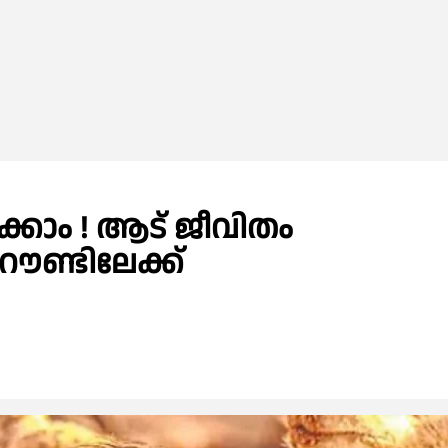
്കാം ! ആട് ജീവിതം
റൗണ്ടിലേക്ക്