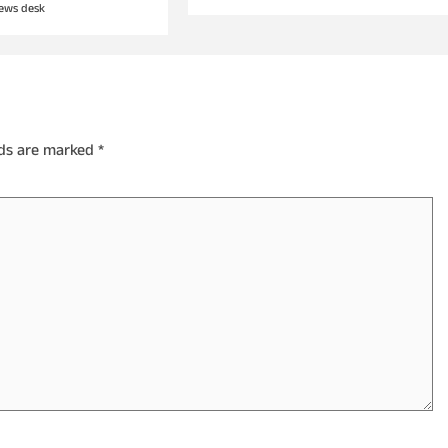
ews desk
lds are marked
*