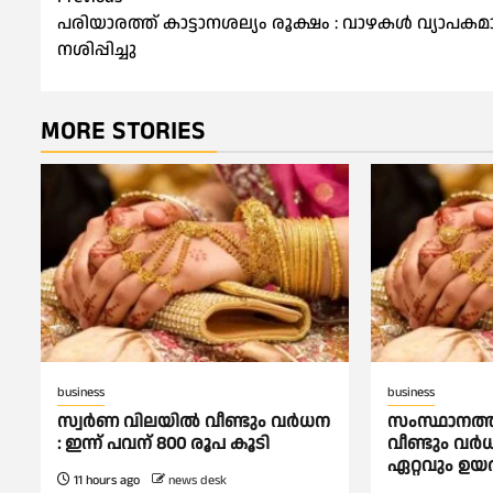
Post
പരിയാരത്ത് കാട്ടാനശല്യം രൂക്ഷം : വാഴകൾ വ്യാപകമ
navigation
നശിപ്പിച്ചു
MORE STORIES
business
business
സ്വർണ വിലയില്‍ വീണ്ടും വർധന
സംസ്ഥാനത്ത്
: ഇന്ന് പവന് 800 രൂപ കൂടി
വീണ്ടും വര
ഏറ്റവും ഉയര്
11 hours ago
news desk