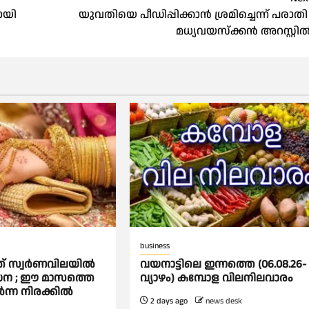
ായി
യുവതിയെ പീഡിപ്പിക്കാന്‍ ശ്രമിച്ചെന്ന് പരാതി 
മധ്യവയസ്ക്കൻ അറസ്റ്റി
business
 സ്വര്‍ണവിലയില്‍
വയനാട്ടിലെ ഇന്നത്തെ (06.08.26-
്‍ധന ; ഈ മാസത്തെ
വ്യാഴം) കമ്പോള വിലനിലവാരം
‍ന്ന നിരക്കില്‍
2 days ago
news desk