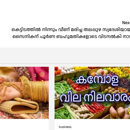
Nex
കെട്ടിടത്തില്‍ നിന്നും വീണ് മരിച്ച തലപ്പുഴ സ്വദേശിയാ
സൈനികന് പൂർണ ബഹുമതികളോടെ വിടനൽകി നാട
business