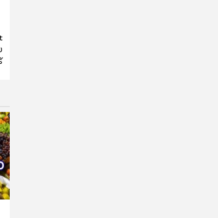
t
യ
്