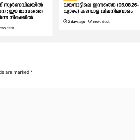
 സ്വര്‍ണവിലയില്‍
വയനാട്ടിലെ ഇന്നത്തെ (06.08.26-
്‍ധന ; ഈ മാസത്തെ
വ്യാഴം) കമ്പോള വിലനിലവാരം
‍ന്ന നിരക്കില്‍
2 days ago
news desk
ews desk
lds are marked
*