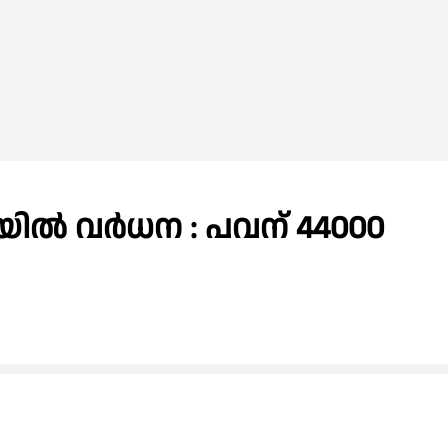
യിൽ വർധന : പവന് 44000