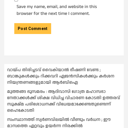
Save my name, email, and website in this
browser for the next time I comment.
വായ്പ തിരിച്ചടവ് വൈകിയാല്‍ ഭീഷണി വേണ്ട ;
ബാങ്കുകള്‍ക്കും റിക്കവറി ഏജൻസികള്‍ക്കും കര്‍ശന
നിയന്ത്രണങ്ങളുമായി ആര്‍ബിഐ
മുത്തങ്ങ ഭൂസമരം : ആദിവാസി ഗോത്ര മഹാസഭാ
നേതാക്കള്‍ക്ക് ശിക്ഷ വിധിച്ച വിചാരണ കോടതി ഉത്തരവ്
സൂക്ഷ്മ പരിശോധനക്ക് വിധേയമാക്കേണ്ടതുണ്ടെന്ന്
ഹൈകോടതി
സംസ്ഥാനത്ത് സ്വര്‍ണവിലയില്‍ വീണ്ടും വര്‍ധന ; ഈ
മാസത്തെ ഏറ്റവും ഉയര്‍ന്ന നിരക്കില്‍