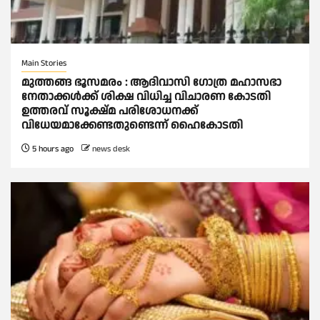
Main Stories
മുത്തങ്ങ ഭൂസമരം : ആദിവാസി ഗോത്ര മഹാസഭാ
നേതാക്കള്‍ക്ക് ശിക്ഷ വിധിച്ച വിചാരണ കോടതി
ഉത്തരവ് സൂക്ഷ്മ പരിശോധനക്ക്
വിധേയമാക്കേണ്ടതുണ്ടെന്ന് ഹൈകോടതി
5 hours ago
news desk