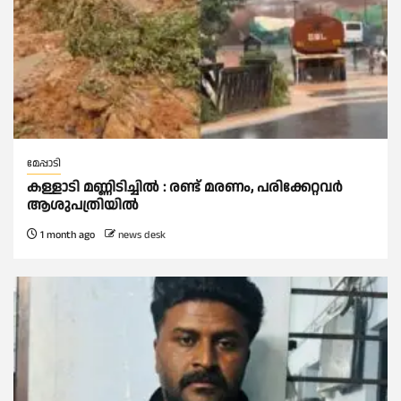
മേപ്പാടി
കള്ളാടി മണ്ണിടിച്ചില്‍ : രണ്ട് മരണം, പരിക്കേറ്റവർ
ആശുപത്രിയിൽ
1 month ago
news desk