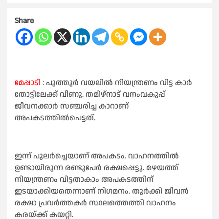
Share
മേപ്പാടി
: പുത്തൂർ വയലിൽ നിയന്ത്രണം വിട്ട കാർ
തോട്ടിലേക്ക് വീണു. തമിഴ്നാട് വനംവകുപ്പ്
ജീവനക്കാർ സഞ്ചരിച്ച കാറാണ്
അപകടത്തിൽപെട്ടത്.
ഇന്ന് പുലർച്ചെയാണ് അപകടം. വാഹനത്തിൽ
ഉണ്ടായിരുന്ന രണ്ടുപേർ രക്ഷപ്പെട്ടു. മഴയത്ത്
നിയന്ത്രണം വിട്ടതാകാം അപകടത്തിന്
ഇടയാക്കിയതെന്നാണ് നിഗമനം. തുർക്കി ജീവൻ
രക്ഷാ പ്രവർത്തകർ സ്ഥലത്തെത്തി വാഹനം
കരയ്ക്ക് കയറ്റി.