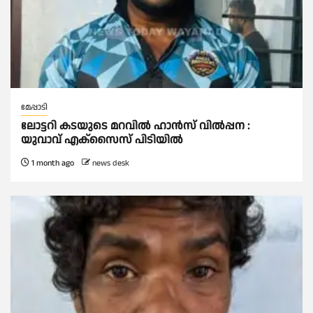
മേപ്പാടി
ലോട്ടറി കടയുടെ മറവിൽ ഹാൻസ് വിൽപ്പന :
യുവാവ് എക്സൈസ് പിടിയിൽ
1 month ago
news desk