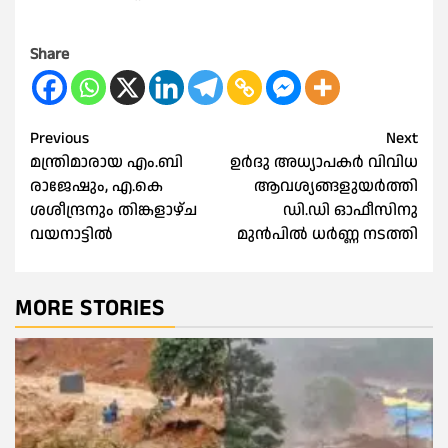
Share
Post
Previous
Next
മന്ത്രിമാരായ എം.ബി
ഉർദു അധ്യാപകർ വിവിധ
navigation
രാജേഷും, എ.കെ
ആവശ്യങ്ങളുയർത്തി
ശശീന്ദ്രനും തിങ്കളാഴ്ച
ഡി.ഡി ഓഫീസിനു
വയനാട്ടിൽ
മുൻപിൽ ധർണ്ണ നടത്തി
MORE STORIES