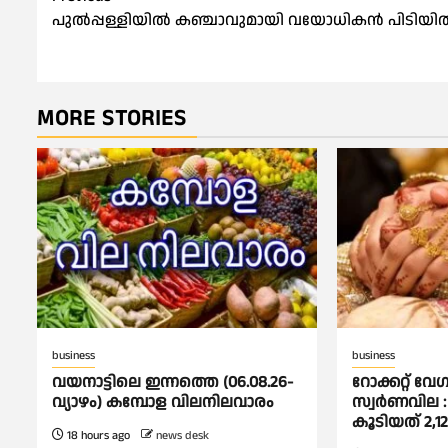
Post
പുൽപ്പള്ളിയിൽ കഞ്ചാവുമായി വയോധികൻ പിടിയി
navigation
MORE STORIES
business
business
വയനാട്ടിലെ ഇന്നത്തെ (06.08.26-
റോക്കറ്റ് വേഗ
വ്യാഴം) കമ്പോള വിലനിലവാരം
സ്വര്‍ണവില : 
കൂടിയത് 2,1
18 hours ago
news desk