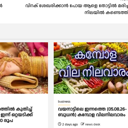
ൽ
വിറക് ശേഖരിക്കാൻ പോയ ആളെ തോട്ടിൽ മരിച്
നിലയിൽ കണ്ടെത്ത
business
ത്തില്‍ കുതിച്ച്
വയനാട്ടിലെ ഇന്നത്തെ (05.08.26-
ഇന്ന് ഒറ്റയടിക്ക്
ബുധൻ) കമ്പോള വിലനിലവാരം
20 രൂപ
2 days ago
news desk