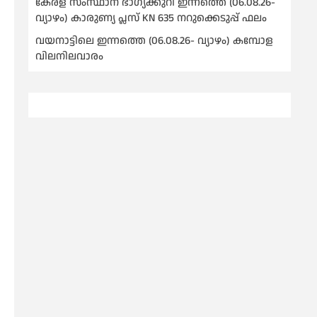
കേരള സംസ്ഥാന ഭാഗ്യക്കുറി ഇന്നത്തെ (06.08.26-
വ്യാഴം) കാരുണ്യ പ്ലസ് KN 635 നറുക്കെടുപ്പ് ഫലം
വയനാട്ടിലെ ഇന്നത്തെ (06.08.26- വ്യാഴം) കമ്പോള
വിലനിലവാരം