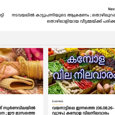
Nex
ടി
നടവയലിൽ കാട്ടുപന്നിയുടെ ആക്രമണം ; തൊഴിലുറപ്പ
തൊഴിലാളിയായ വീട്ടമ്മയ്ക്ക് പരിക്ക
business
 സ്വര്‍ണവിലയില്‍
വയനാട്ടിലെ ഇന്നത്തെ (06.08.26-
്‍ധന ; ഈ മാസത്തെ
വ്യാഴം) കമ്പോള വിലനിലവാരം