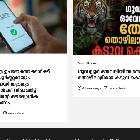
Main Stories
ഉപഭോക്താക്കള്‍ക്ക്
ഗൂഡല്ലൂർ ഓവേലിയിൽ തോട
ര്‍ണ്ണമായും
തൊഴിലാളിയെ കടുവ കൊന
യി തുടരും :
4 hours ago
news desk
ക്ക് വിരാമമിട്ട്
തിന്റെ ഔദ്യോഗിക
രണം
news desk