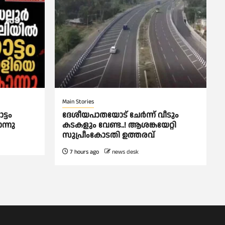
Main Stories
്ടം
ദേശീയപാതയോട് ചേര്‍ന്ന് വീടും
്നു
കടകളും വേണ്ട..! ആശങ്കയേറ്റി
സുപ്രീംകോടതി ഉത്തരവ്
7 hours ago
news desk