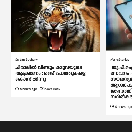
Sultan Bathery
Main Stories
ചീരാലിൽ വീണ്ടും കടുവയുടെ
യു.പി.ഐ 
ആക്രമണം : രണ്ട് പോത്തുകളെ
സേവനം പൂ
കൊന്ന് തിന്നു
സൗജന്യമാ
ആശങ്കകള്‍
4 hours ago
news desk
കേന്ദ്രത്
സ്ഥിരീക
4 hours ago