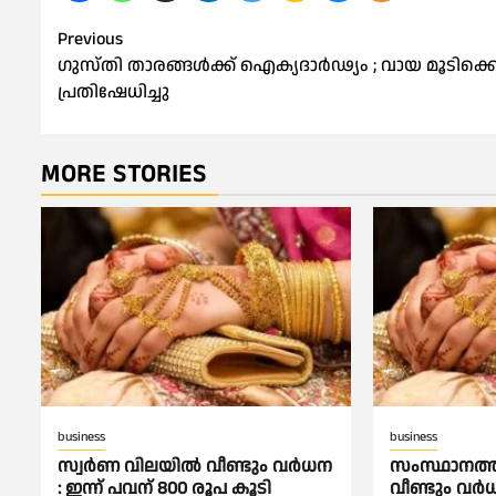
Post
Previous
ഗുസ്തി താരങ്ങൾക്ക് ഐക്യദാർഢ്യം ; വായ മൂടിക്കെട്
navigation
പ്രതിഷേധിച്ചു
MORE STORIES
business
business
സ്വർണ വിലയില്‍ വീണ്ടും വർധന
സംസ്ഥാനത്ത്
: ഇന്ന് പവന് 800 രൂപ കൂടി
വീണ്ടും വര