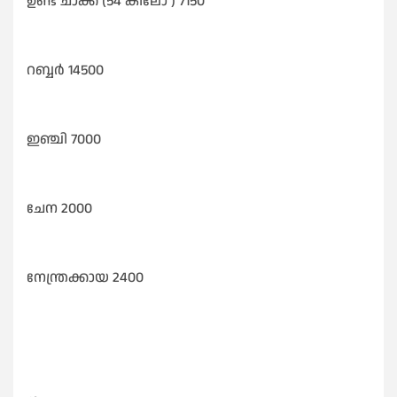
ഉണ്ട ചാക്ക് (54 കിലോ ) 7150
റബ്ബർ 14500
ഇഞ്ചി 7000
ചേന 2000
നേന്ത്രക്കായ 2400