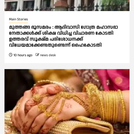
Main Stories
മുത്തങ്ങ ഭൂസമരം : ആദിവാസി ഗോത്ര മഹാസഭാ
നേതാക്കള്‍ക്ക് ശിക്ഷ വിധിച്ച വിചാരണ കോടതി
ഉത്തരവ് സൂക്ഷ്മ പരിശോധനക്ക്
വിധേയമാക്കേണ്ടതുണ്ടെന്ന് ഹൈകോടതി
10 hours ago
news desk