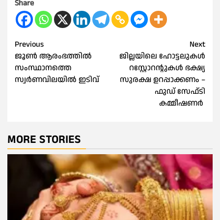
Share
Post
Previous
Next
ജൂൺ ആരംഭത്തിൽ
ജില്ലയിലെ ഹോട്ടലുകള്‍
navigation
സംസ്ഥാനത്തെ
റസ്റ്റോറന്റുകള്‍ ഭക്ഷ്യ
സ്വർണവിലയിൽ ഇടിവ്
സുരക്ഷ ഉറപ്പാക്കണം –
ഫുഡ് സേഫ്ടി
കമ്മീഷണര്‍
MORE STORIES