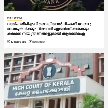
Main Stories
വായ്പ തിരിച്ചടവ് വൈകിയാല്‍ ഭീഷണി വേണ്ട ;
ബാങ്കുകള്‍ക്കും റിക്കവറി ഏജൻസികള്‍ക്കും
കര്‍ശന നിയന്ത്രണങ്ങളുമായി ആര്‍ബിഐ
10 hours ago
news desk