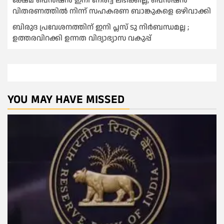
ക്ഷേമ പെൻഷൻ ഇനി നേരിട്ട് ലഭിക്കില്ല, പെൻഷൻ
വിതരണത്തില്‍ നിന്ന് സഹകരണ ബാങ്കുകളെ ഒഴിവാക്കി
ബിരുദ പ്രവേശനത്തിന് ഇനി പ്ലസ് ടു നിര്‍ബന്ധമല്ല ;
ഉത്തരവിറക്കി ഉന്നത വിദ്യാഭ്യാസ വകുപ്പ്
YOU MAY HAVE MISSED