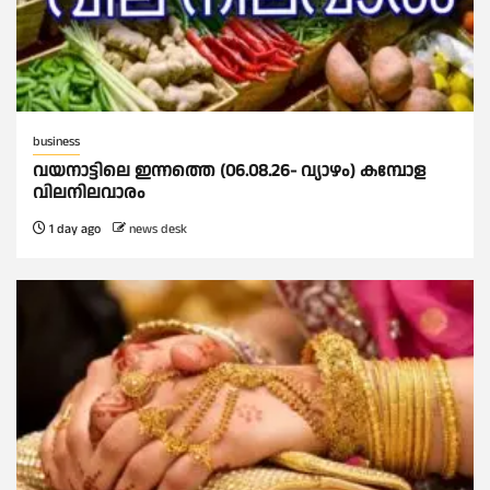
business
വയനാട്ടിലെ ഇന്നത്തെ (06.08.26- വ്യാഴം) കമ്പോള
വിലനിലവാരം
1 day ago
news desk