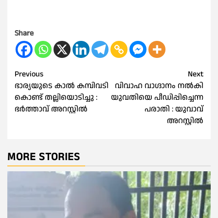
Share
Post
Previous
Next
ഭാര്യയുടെ കാൽ കമ്പിവടി
വിവാഹ വാഗ്ദാനം നല്‍കി
navigation
കൊണ്ട് തല്ലിയൊടിച്ചു :
യുവതിയെ പീഡിപ്പിച്ചെന്ന
ഭർത്താവ് അറസ്റ്റിൽ
പരാതി : യുവാവ്
അറസ്റ്റിൽ
MORE STORIES