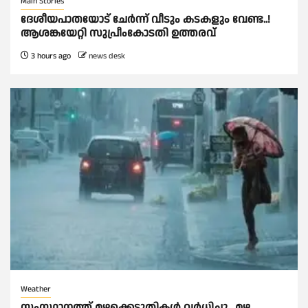
Main Stories
ദേശീയപാതയോട് ചേര്‍ന്ന് വീടും കടകളും വേണ്ട..!
ആശങ്കയേറ്റി സുപ്രീംകോടതി ഉത്തരവ്
3 hours ago
news desk
Weather
സംസ്ഥാനത്ത് മഴക്കെടുതികള്‍ വര്‍ധിച്ചു , മഴ