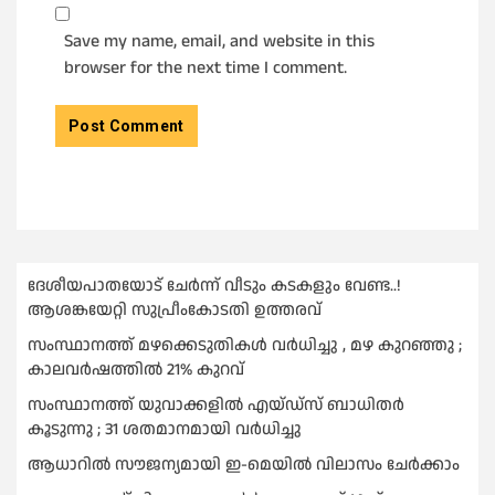
Save my name, email, and website in this
browser for the next time I comment.
ദേശീയപാതയോട് ചേര്‍ന്ന് വീടും കടകളും വേണ്ട..!
ആശങ്കയേറ്റി സുപ്രീംകോടതി ഉത്തരവ്
സംസ്ഥാനത്ത് മഴക്കെടുതികള്‍ വര്‍ധിച്ചു , മഴ കുറഞ്ഞു ;
കാലവര്‍ഷത്തില്‍ 21% കുറവ്
സംസ്ഥാനത്ത് യുവാക്കളില്‍ എയ്ഡ്സ് ബാധിതര്‍
കൂടുന്നു ; 31 ശതമാനമായി വർധിച്ചു
ആധാറിൽ സൗജന്യമായി ഇ-മെയിൽ വിലാസം ചേർക്കാം