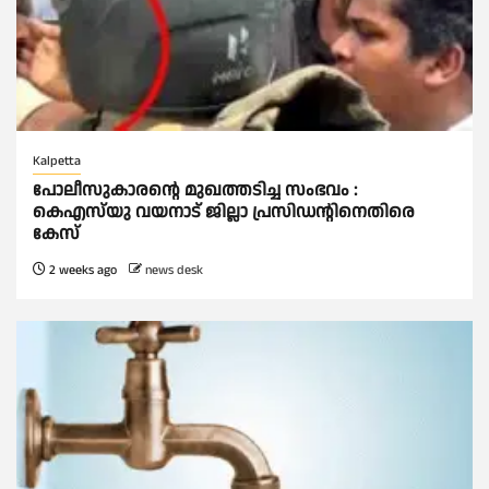
Kalpetta
പോലീസുകാരന്റെ മുഖത്തടിച്ച സംഭവം :
കെഎസ്‌യു വയനാട് ജില്ലാ പ്രസിഡന്റിനെതിരെ
കേസ്
2 weeks ago
news desk