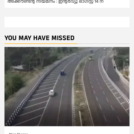
അക്കൗണ്ടന്റ് നിയമനം : ഇൻ്റർവ്യൂ ഓഗസ്റ്റ് 14 ന്
YOU MAY HAVE MISSED