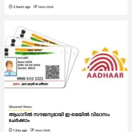
3 hours ago
news desk
Wayanad News
ആധാറിൽ സൗജന്യമായി ഇ-മെയിൽ വിലാസം
ചേർക്കാം
1 day ago
news desk