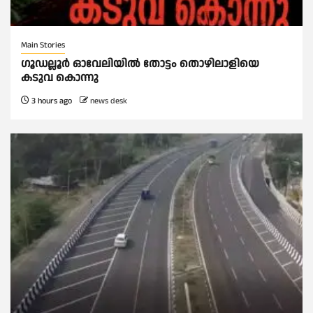
Main Stories
ഗൂഡല്ലൂർ ഓവേലിയിൽ തോട്ടം തൊഴിലാളിയെ
കടുവ കൊന്നു
3 hours ago
news desk