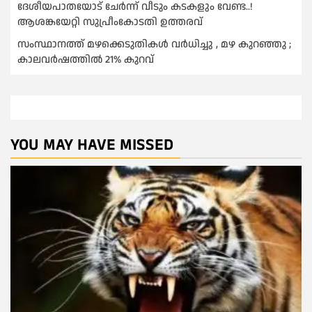
ദേശീയപാതയോട് ചേര്‍ന്ന് വീടും കടകളും വേണ്ട..!
ആശങ്കയേറ്റി സുപ്രീംകോടതി ഉത്തരവ്
സംസ്ഥാനത്ത് മഴക്കെടുതികള്‍ വര്‍ധിച്ചു , മഴ കുറഞ്ഞു ;
കാലവര്‍ഷത്തില്‍ 21% കുറവ്
YOU MAY HAVE MISSED