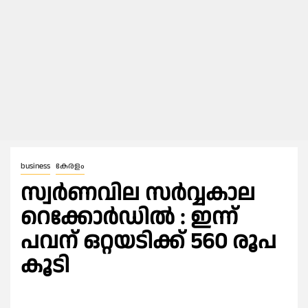
business
കേരളം
സ്വർണവില സർവ്വകാല
റെക്കോർഡിൽ : ഇന്ന്
പവന് ഒറ്റയടിക്ക് 560 രൂപ
കൂടി