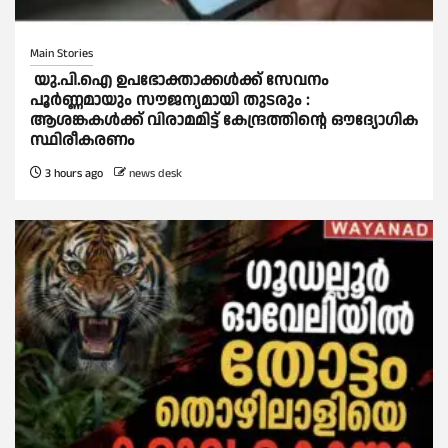
Main Stories
യു.പി.ഐ ഉപഭോക്താക്കള്‍ക്ക് സേവനം
പൂര്‍ണ്ണമായും സൗജന്യമായി തുടരും :
ആശങ്കകള്‍ക്ക് വിരാമമിട്ട് കേന്ദ്രത്തിന്റെ ഔദ്യോഗിക
സ്ഥിരീകരണം
3 hours ago
news desk