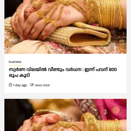
business
സ്വർണ വിലയില്‍ വീണ്ടും വർധന : ഇന്ന് പവന് 800
രൂപ കൂടി
1 day ago
news desk