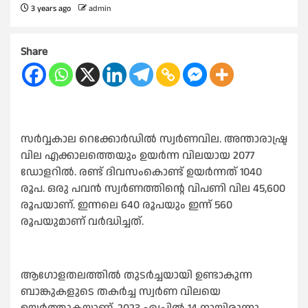
3 years ago
admin
Share
സർവ്വകാല റെക്കോർഡിൽ സ്വർണവില. അന്താരാഷ്ട്ര
വില എക്കാലത്തെയും ഉയർന്ന വിലയായ 2077
ഡോളറിൽ. രണ്ട് ദിവസംകൊണ്ട് ഉയർന്നത് 1040
രൂപ. ഒരു പവൻ സ്വർണത്തിന്റെ വിപണി വില 45,600
രൂപയാണ്. ഇന്നലെ 640 രൂപയും ഇന്ന് 560
രൂപയുമാണ് വർദ്ധിച്ചത്.
ആഗോളതലത്തിൽ തുടർച്ചയായി ഉണ്ടാകുന്ന
ബാങ്കുകളുടെ തകർച്ച സ്വർണ വിലയെ