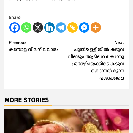
Share
Post
Previous
Next
കമ്പോള വിലനിലവാരം
പുൽപ്പള്ളിയിൽ കടുവ
navigation
വീണ്ടും ആടിനെ കൊന്നു
; ഒരാഴ്ചയ്ക്കിടെ കടുവ
കൊന്നത് മൂന്ന്
പശുക്കളെ
MORE STORIES