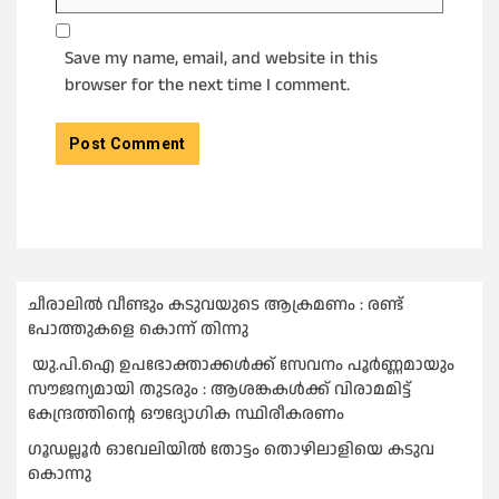
Save my name, email, and website in this
browser for the next time I comment.
ചീരാലിൽ വീണ്ടും കടുവയുടെ ആക്രമണം : രണ്ട്
പോത്തുകളെ കൊന്ന് തിന്നു
യു.പി.ഐ ഉപഭോക്താക്കള്‍ക്ക് സേവനം പൂര്‍ണ്ണമായും
സൗജന്യമായി തുടരും : ആശങ്കകള്‍ക്ക് വിരാമമിട്ട്
കേന്ദ്രത്തിന്റെ ഔദ്യോഗിക സ്ഥിരീകരണം
ഗൂഡല്ലൂർ ഓവേലിയിൽ തോട്ടം തൊഴിലാളിയെ കടുവ
കൊന്നു