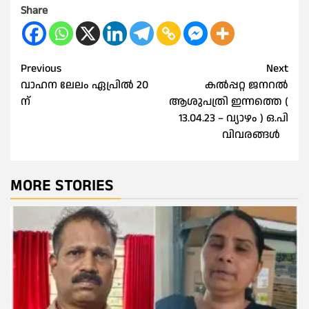
Share
Post
Previous
Next
വാഹന ലേലം ഏപ്രില്‍ 20
കൽപ്പറ്റ ജനറൽ
navigation
ന്
ആശുപത്രി ഇന്നത്തെ (
13.04.23 – വ്യാഴം ) ഒ.പി
വിവരങ്ങൾ
MORE STORIES