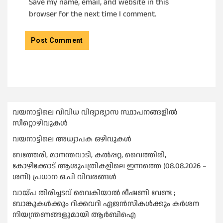
Save my name, email, and website in this
browser for the next time I comment.
വയനാട്ടിലെ വിവിധ വിദ്യാഭ്യാസ സ്ഥാപനങ്ങളിൽ
സീറ്റൊഴിവുകൾ
വയനാട്ടിലെ അധ്യാപക ഒഴിവുകൾ
ബത്തേരി, മാനന്തവാടി, കൽപ്പറ്റ, വൈത്തിരി,
കോഴിക്കോട് ആശുപത്രികളിലെ ഇന്നത്തെ (08.08.2026 –
ശനി) പ്രധാന ഒ.പി വിവരങ്ങൾ
വായ്പ തിരിച്ചടവ് വൈകിയാല്‍ ഭീഷണി വേണ്ട ;
ബാങ്കുകള്‍ക്കും റിക്കവറി ഏജൻസികള്‍ക്കും കര്‍ശന
നിയന്ത്രണങ്ങളുമായി ആര്‍ബിഐ