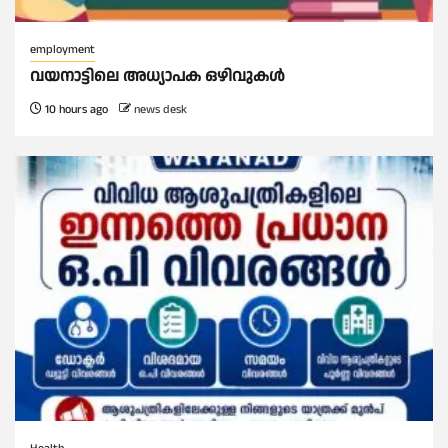
employment
വയനാട്ടിലെ അധ്യാപക ഒഴിവുകൾ
10 hours ago
news desk