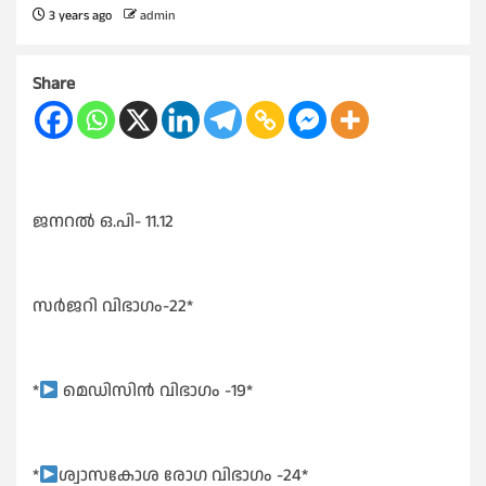
3 years ago
admin
Share
ജനറൽ ഒ.പി- 11.12
സർജറി വിഭാഗം-22*
*
മെഡിസിൻ വിഭാഗം -19*
*
ശ്വാസകോശ രോഗ വിഭാഗം -24*