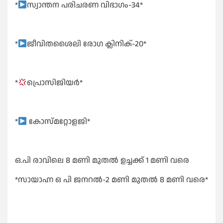
*
സ്വാന്തന പരിചരണ വിഭാഗം-34*
*
ജീവിതശൈലി രോഗ ക്ലിനിക്-20*
*
പ്രൊസിജിയർ*
*
കോസ്മറ്റോളജി*
ഒ.പി രാവിലെ 8 മണി മുതൽ ഉച്ചക്ക് 1 മണി വരെ
*സായാഹ്ന ഒ പി ജനറൽ-2 മണി മുതൽ 8 മണി വരെ*