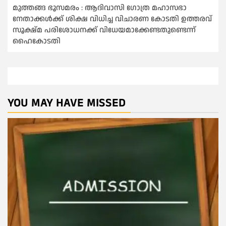
മുത്തങ്ങ ഭൂസമരം : ആദിവാസി ഗോത്ര മഹാസഭാ
നേതാക്കള്‍ക്ക് ശിക്ഷ വിധിച്ച വിചാരണ കോടതി ഉത്തരവ്
സൂക്ഷ്മ പരിശോധനക്ക് വിധേയമാക്കേണ്ടതുണ്ടെന്ന്
ഹൈകോടതി
YOU MAY HAVE MISSED