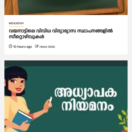
education
വയനാട്ടിലെ വിവിധ വിദ്യാഭ്യാസ സ്ഥാപനങ്ങളിൽ
സീറ്റൊഴിവുകൾ
10 hours ago
news desk