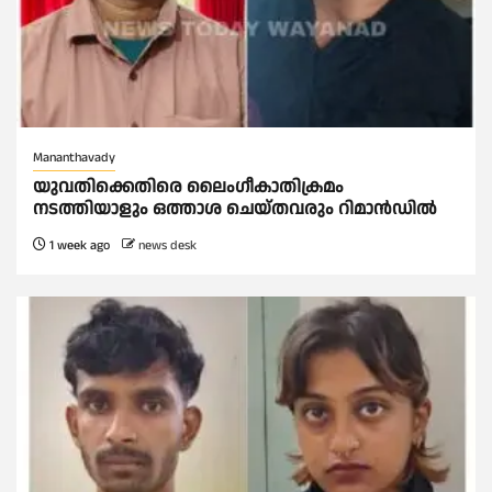
Mananthavady
യുവതിക്കെതിരെ ലൈംഗീകാതിക്രമം
നടത്തിയാളും ഒത്താശ ചെയ്തവരും റിമാൻഡിൽ
1 week ago
news desk