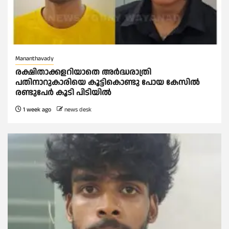
Mananthavady
രക്ഷിതാക്കളറിയാതെ അര്‍ദ്ധരാത്രി
പതിനാറുകാരിയെ കൂട്ടികൊണ്ടു പോയ കേസില്‍
രണ്ടുപേര്‍ കൂടി പിടിയില്‍
1 week ago
news desk