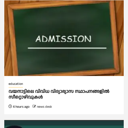
education
വയനാട്ടിലെ വിവിധ വിദ്യാഭ്യാസ സ്ഥാപനങ്ങളിൽ
സീറ്റൊഴിവുകൾ
4 hours ago
news desk