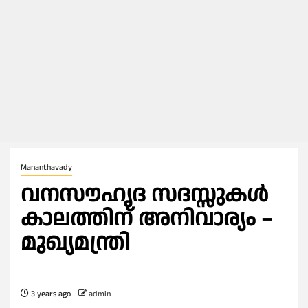
Mananthavady
വനസൗഹൃദ സദസ്സുകള്‍
കാലത്തിന് അനിവാര്യം –
മുഖ്യമന്ത്രി
3 years ago
admin