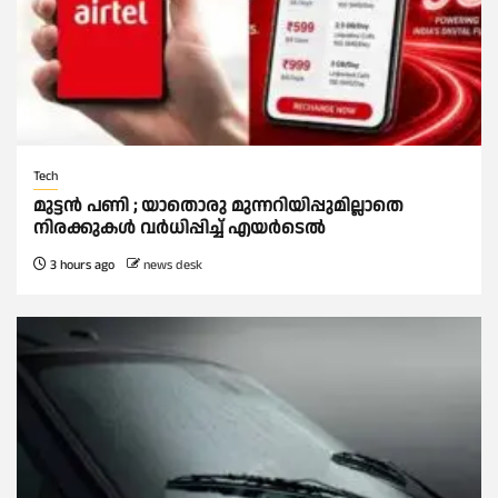
Tech
മുട്ടൻ പണി ; യാതൊരു മുന്നറിയിപ്പുമില്ലാതെ
നിരക്കുകള്‍ വർധിപ്പിച്ച്‌ എയർടെല്‍
3 hours ago
news desk