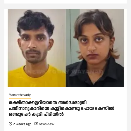
Mananthavady
രക്ഷിതാക്കളറിയാതെ അര്‍ദ്ധരാത്രി
പതിനാറുകാരിയെ കൂട്ടികൊണ്ടു പോയ കേസില്‍
രണ്ടുപേര്‍ കൂടി പിടിയില്‍
2 weeks ago
news desk