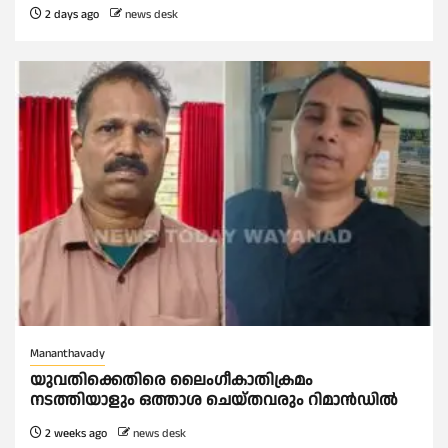
2 days ago
news desk
Mananthavady
യുവതിക്കെതിരെ ലൈംഗീകാതിക്രമം
നടത്തിയാളും ഒത്താശ ചെയ്തവരും റിമാൻഡിൽ
2 weeks ago
news desk