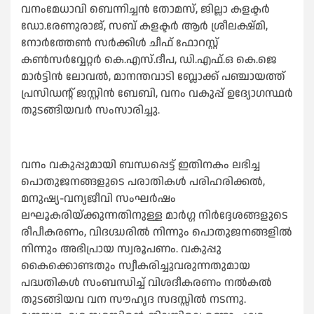
വനംമേധാവി ബെന്നിച്ചന്‍ തോമസ്, ജില്ലാ കളക്ടര്‍
ഡോ.രേണുരാജ്, സബ് കളക്ടര്‍ ആര്‍ ശ്രീലക്ഷ്മി,
നോര്‍ത്തേണ്‍ സര്‍ക്കിള്‍ ചീഫ് ഫോറസ്റ്റ്
കണ്‍സര്‍വ്വേറ്റര്‍ കെ.എസ്.ദീപ, ഡി.എഫ്.ഒ കെ.ജെ
മാര്‍ട്ടിന്‍ ലോവല്‍, മാനന്തവാടി ബ്ലോക്ക് പഞ്ചായത്ത്
പ്രസിഡന്റ് ജസ്റ്റിന്‍ ബേബി, വനം വകുപ്പ് ഉദ്യോഗസ്ഥര്‍
തുടങ്ങിയവര്‍ സംസാരിച്ചു.
വനം വകുപ്പുമായി ബന്ധപ്പെട്ട് ഇതിനകം ലഭിച്ച
പൊതുജനങ്ങളുടെ പരാതികള്‍ പരിഹരിക്കല്‍,
മനുഷ്യ-വന്യജീവി സംഘര്‍ഷം
ലഘൂകരിയ്ക്കുന്നതിനുള്ള മാര്‍ഗ്ഗ നിര്‍ദ്ദേശങ്ങളുടെ
രീപീകരണം, വിദഗ്ദ്ധരില്‍ നിന്നും പൊതുജനങ്ങളില്‍
നിന്നും അഭിപ്രായ സ്വരൂപണം. വകുപ്പു
കൈക്കൊണ്ടതും സ്വീകരിച്ചുവരുന്നതുമായ
പദ്ധതികള്‍ സംബന്ധിച്ച് വിശദീകരണം നല്‍കല്‍
തുടങ്ങിയവ വന സൗഹൃദ സദസ്സില്‍ നടന്നു.