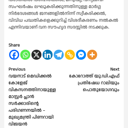
സംഘര്‍ഷം ലഘൂകരിക്കുന്നതിനുള്ള മാര്‍ഗ്ഗ
നിര്‍ദേശങ്ങള്‍ ജനങ്ങളില്‍നിന്ന് സ്വീകരിക്കല്‍,
വിവിധ പദ്ധതികളെക്കുറിച്ച് വിശദീകരണം നല്‍കല്‍
എന്നിവയാണ് വന സൗഹൃദ സദസ്സില്‍ നടക്കുക.
Share
Post
Previous
Next
വയനാട് മെഡിക്കല്‍
കോറോത്ത് യു.ഡി.എഫ്
navigation
കോളേജ്
പ്രതിഷേധ റാലിയും
വികസനത്തിനായുള്ള
പൊതുയോഗവും
മാസ്റ്റര്‍ പ്ലാന്‍
സര്‍ക്കാരിന്റെ
പരിഗണനയിൽ –
മുഖ്യമന്ത്രി പിണറായി
വിജയന്‍