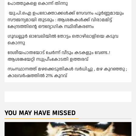
പോത്തുകളെ കൊന്ന് തിന്നു
യു.പി.ഐ ഉപഭോക്താക്കള്‍ക്ക് സേവനം പൂര്‍ണ്ണമായും
സൗജന്യമായി തുടരും : ആശങ്കകള്‍ക്ക് വിരാമമിട്ട്
കേന്ദ്രത്തിന്റെ ഔദ്യോഗിക സ്ഥിരീകരണം
ഗൂഡല്ലൂർ ഓവേലിയിൽ തോട്ടം തൊഴിലാളിയെ കടുവ
കൊന്നു
ദേശീയപാതയോട് ചേര്‍ന്ന് വീടും കടകളും വേണ്ട..!
ആശങ്കയേറ്റി സുപ്രീംകോടതി ഉത്തരവ്
സംസ്ഥാനത്ത് മഴക്കെടുതികള്‍ വര്‍ധിച്ചു , മഴ കുറഞ്ഞു ;
കാലവര്‍ഷത്തില്‍ 21% കുറവ്
YOU MAY HAVE MISSED