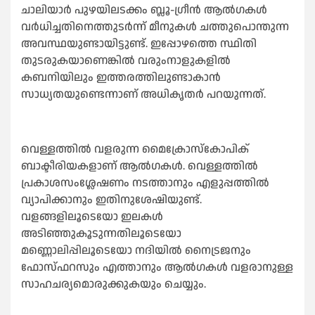
ചാലിയാർ പുഴയിലടക്കം ബ്ലൂ-ഗ്രീൻ ആൽഗകൾ
വർധിച്ചതിനെത്തുടർന്ന് മീനുകൾ ചത്തുപൊന്തുന്ന
അവസ്ഥയുണ്ടായിട്ടുണ്ട്. ഇപ്പോഴത്തെ സ്ഥിതി
തുടരുകയാണെങ്കിൽ വരുംനാളുകളിൽ
കബനിയിലും ഇത്തരത്തിലുണ്ടാകാൻ
സാധ്യതയുണ്ടെന്നാണ് അധികൃതർ പറയുന്നത്.
വെള്ളത്തിൽ വളരുന്ന മൈക്രോസ്കോപിക്
ബാക്ടീരിയകളാണ് ആൽഗകൾ. വെള്ളത്തിൽ
പ്രകാശസംശ്ലേഷണം നടത്താനും എളുപ്പത്തിൽ
വ്യാപിക്കാനും ഇതിനുശേഷിയുണ്ട്.
വളങ്ങളിലൂടെയോ ഇലകൾ
അടിഞ്ഞുകൂടുന്നതിലൂടെയോ
മണ്ണൊലിപ്പിലൂടെയോ നദിയിൽ നൈട്രജനും
ഫോസ്ഫറസും എത്താനും ആൽഗകൾ വളരാനുള്ള
സാഹചര്യമൊരുക്കുകയും ചെയ്യും.