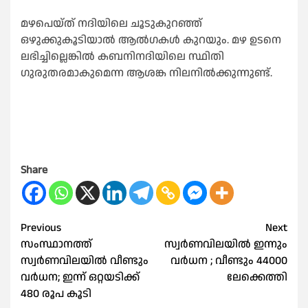
മഴപെയ്ത് നദിയിലെ ചൂടുകുറഞ്ഞ്
ഒഴുക്കുകൂടിയാൽ ആൽഗകൾ കുറയും. മഴ ഉടനെ
ലഭിച്ചില്ലെങ്കിൽ കബനിനദിയിലെ സ്ഥിതി
ഗുരുതരമാകുമെന്ന ആശങ്ക നിലനിൽക്കുന്നുണ്ട്.
Share
Post
Previous
Next
സംസ്ഥാനത്ത്
സ്വർണവിലയിൽ ഇന്നും
navigation
സ്വര്‍ണവിലയിൽ വീണ്ടും
വർധന ; വീണ്ടും 44000
വര്‍ധന; ഇന്ന് ഒറ്റയടിക്ക്
ലേക്കെത്തി
480 രൂപ കൂടി