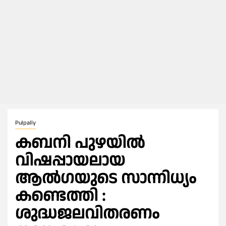
Pulpally
കബനി പുഴയിൽ
വിഷപ്പായലായ
ആൽഗയുടെ സാന്നിധ്യം
കണ്ടെത്തി :
ശുദ്ധജലവിതരണം