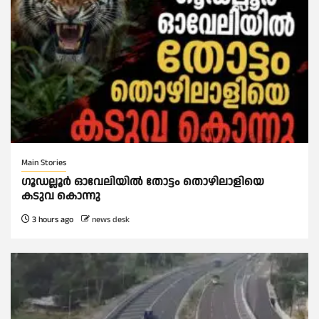
Main Stories
ഗൂഡല്ലൂർ ഓവേലിയിൽ തോട്ടം തൊഴിലാളിയെ
കടുവ കൊന്നു
3 hours ago
news desk