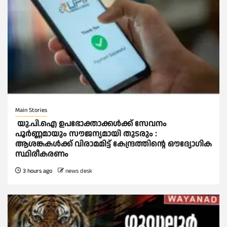
Main Stories
യു.പി.ഐ ഉപഭോക്താക്കള്‍ക്ക് സേവനം
പൂര്‍ണ്ണമായും സൗജന്യമായി തുടരും :
ആശങ്കകള്‍ക്ക് വിരാമമിട്ട് കേന്ദ്രത്തിന്റെ ഔദ്യോഗിക
സ്ഥിരീകരണം
3 hours ago
news desk