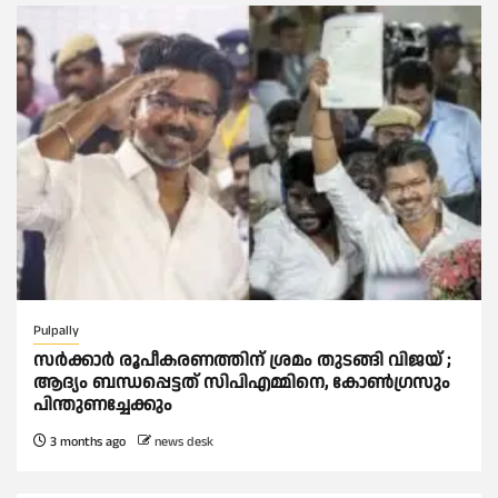
Pulpally
സര്‍ക്കാര്‍ രൂപീകരണത്തിന് ശ്രമം തുടങ്ങി വിജയ് ;
ആദ്യം ബന്ധപ്പെട്ടത് സിപിഎമ്മിനെ, കോണ്‍ഗ്രസും
പിന്തുണച്ചേക്കും
3 months ago
news desk