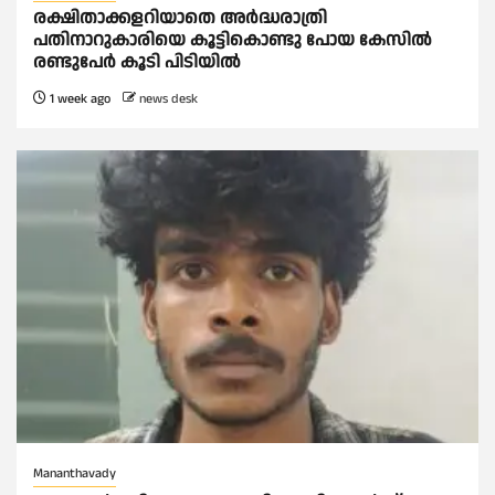
രക്ഷിതാക്കളറിയാതെ അര്‍ദ്ധരാത്രി
പതിനാറുകാരിയെ കൂട്ടികൊണ്ടു പോയ കേസില്‍
രണ്ടുപേര്‍ കൂടി പിടിയില്‍
1 week ago
news desk
Mananthavady