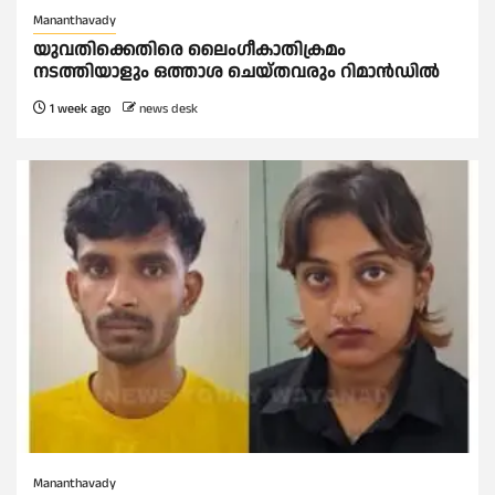
Mananthavady
യുവതിക്കെതിരെ ലൈംഗീകാതിക്രമം
നടത്തിയാളും ഒത്താശ ചെയ്തവരും റിമാൻഡിൽ
1 week ago
news desk
Mananthavady