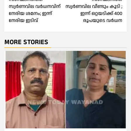
navigation
സ്വർണവില വർധനവിന്
സ്വർണവില വീണ്ടും കൂടി ;
നേരിയ ശമനം; ഇന്ന്
ഇന്ന് ഒറ്റയടിക്ക് 400
നേരിയ ഇടിവ്
രൂപയുടെ വർധന
MORE STORIES