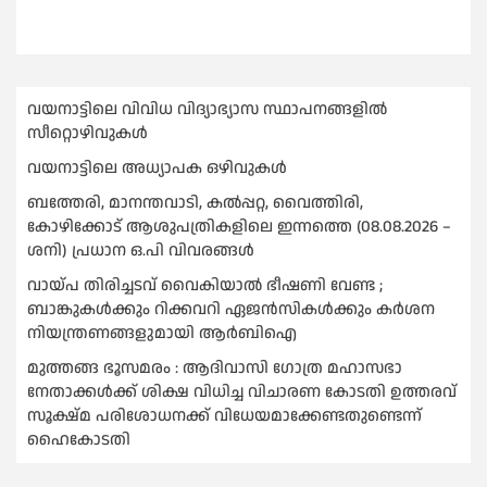
വയനാട്ടിലെ വിവിധ വിദ്യാഭ്യാസ സ്ഥാപനങ്ങളിൽ
സീറ്റൊഴിവുകൾ
വയനാട്ടിലെ അധ്യാപക ഒഴിവുകൾ
ബത്തേരി, മാനന്തവാടി, കൽപ്പറ്റ, വൈത്തിരി,
കോഴിക്കോട് ആശുപത്രികളിലെ ഇന്നത്തെ (08.08.2026 –
ശനി) പ്രധാന ഒ.പി വിവരങ്ങൾ
വായ്പ തിരിച്ചടവ് വൈകിയാല്‍ ഭീഷണി വേണ്ട ;
ബാങ്കുകള്‍ക്കും റിക്കവറി ഏജൻസികള്‍ക്കും കര്‍ശന
നിയന്ത്രണങ്ങളുമായി ആര്‍ബിഐ
മുത്തങ്ങ ഭൂസമരം : ആദിവാസി ഗോത്ര മഹാസഭാ
നേതാക്കള്‍ക്ക് ശിക്ഷ വിധിച്ച വിചാരണ കോടതി ഉത്തരവ്
സൂക്ഷ്മ പരിശോധനക്ക് വിധേയമാക്കേണ്ടതുണ്ടെന്ന്
ഹൈകോടതി