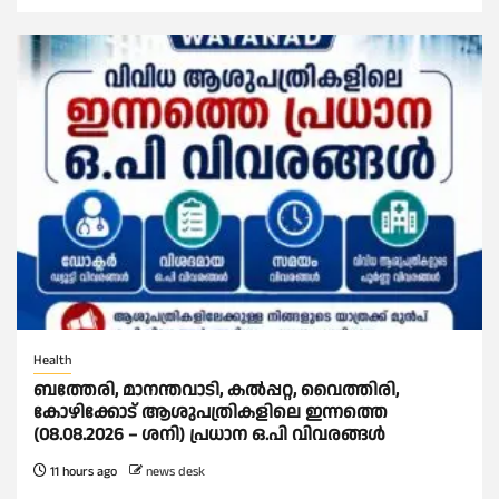
Health
ബത്തേരി, മാനന്തവാടി, കൽപ്പറ്റ, വൈത്തിരി,
കോഴിക്കോട് ആശുപത്രികളിലെ ഇന്നത്തെ
(08.08.2026 – ശനി) പ്രധാന ഒ.പി വിവരങ്ങൾ
11 hours ago
news desk