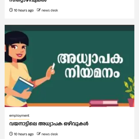
സീറ്റൊഴിവുകൾ
10 hours ago
news desk
employment
വയനാട്ടിലെ അധ്യാപക ഒഴിവുകൾ
10 hours ago
news desk