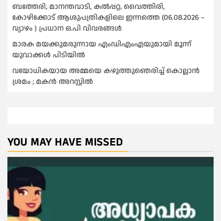
ബത്തേരി, മാനന്തവാടി, കൽപ്പറ്റ, വൈത്തിരി,
കോഴിക്കോട് ആശുപത്രികളിലെ ഇന്നത്തെ (06.08.2026 –
വ്യാഴം ) പ്രധാന ഒ.പി വിവരങ്ങൾ
മാരക മയക്കുമരുന്നായ എംഡിഎംഎയുമായി മൂന്ന്
യുവാക്കള്‍ പിടിയില്‍
വയോധികയായ അമ്മയെ കഴുത്തുഞെരിച്ച് കൊല്ലാന്‍
ശ്രമം ; മകന്‍ അറസ്റ്റില്‍
YOU MAY HAVE MISSED