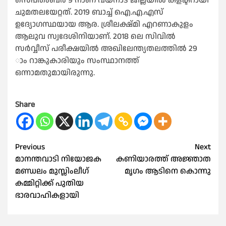
സെപ്തംബര്‍ 9 നാണ് വയനാട് ജില്ലയില്‍ കളക്ടറായി
ചുമതലയേറ്റത്. 2019 ബാച്ച് ഐ.എ.എസ്
ഉദ്യോഗസ്ഥയായ ആര. ശ്രീലക്ഷ്മി എറണാകുളം
ആലുവ സ്വദേശിനിയാണ്. 2018 ലെ സിവില്‍
സര്‍വ്വീസ് പരീക്ഷയില്‍ അഖിലേന്ത്യതലത്തില്‍ 29
ാം റാങ്കുകാരിയും സംസ്ഥാനത്ത്
ഒന്നാമതുമായിരുന്നു.
Share
Post
Previous
Next
മാനന്തവാടി നിയോജക
കണിയാരത്ത് അജ്ഞാത
navigation
മണ്ഡലം മുസ്ലിംലീഗ്
മൃഗം ആടിനെ കൊന്നു
കമ്മിറ്റിക്ക് പുതിയ
ഭാരവാഹികളായി