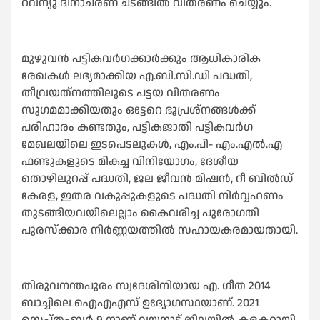
റവന്യൂ ദിനാചരണ ചടങ്ങില്‍ വിതരണം ചെയ്യും.
മുഴുവന്‍ പട്ടികവര്‍ഗക്കാര്‍ക്കും ആധികാരിക
രേഖകള്‍ ലഭ്യമാക്കിയ എ.ബി.സി.ഡി പദ്ധതി,
തീവ്രയത്‌നത്തിലൂടെ പട്ടയ വിതരണം
സുഗമമാക്കിയതും ഒട്ടേറെ ഭൂപ്രശ്നങ്ങള്‍ക്ക്
പരിഹാരം കണ്ടതും, പട്ടികജാതി പട്ടികവര്‍ഗ
മേഖലയിലെ ഇടപെടലുകള്‍, എം.പി- എം.എല്‍.എ
ഫണ്ടുകളുടെ മികച്ച വിനിയോഗം, ദേശീയ
തൊഴിലുറപ്പ് പദ്ധതി, ജല ജീവന്‍ മിഷന്‍, റീ ബില്‍ഡ്
കേരള, ഇതര വകുപ്പുകളുടെ പദ്ധതി നിര്‍വ്വഹണം
തുടങ്ങിയവയിലെല്ലാം കൈവരിച്ച പുരോഗതി
പുരസ്‌ക്കാര നിര്‍ണ്ണയത്തില്‍ സഹായകരമായതായി.
തിരുവനന്തപുരം സ്വദേശിനിയായ എ. ഗീത 2014
ബാച്ചിലെ ഐഎഎസ് ഉദ്യോഗസ്ഥയാണ്. 2021