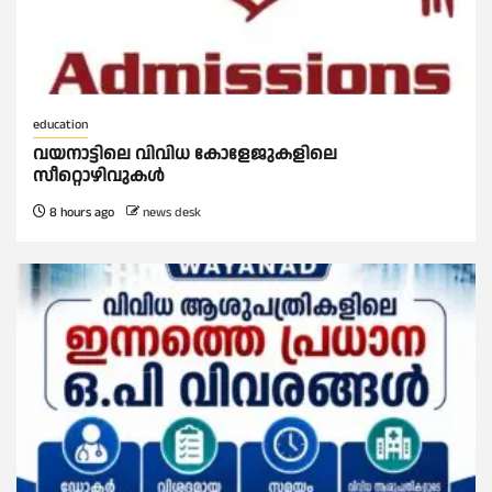
education
വയനാട്ടിലെ വിവിധ കോളേജുകളിലെ
സീറ്റൊഴിവുകൾ
8 hours ago
news desk