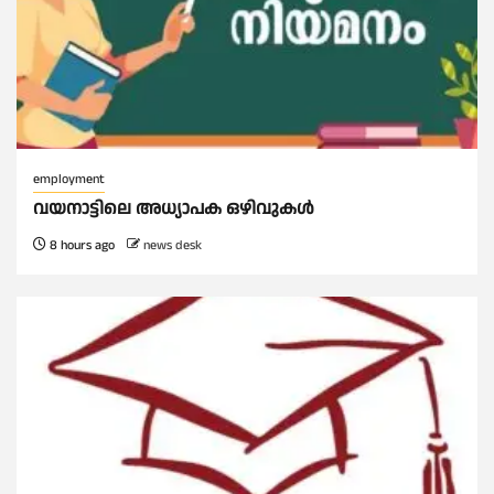
employment
വയനാട്ടിലെ അധ്യാപക ഒഴിവുകൾ
8 hours ago
news desk