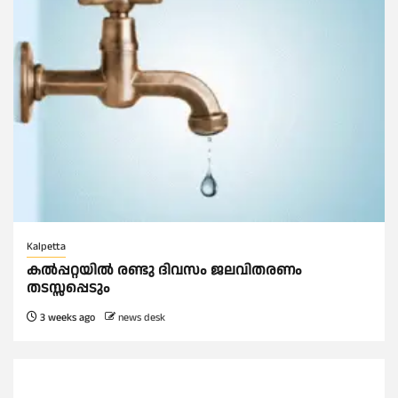
Kalpetta
കൽപ്പറ്റയിൽ രണ്ടു ദിവസം ജലവിതരണം
തടസ്സപ്പെടും
3 weeks ago
news desk