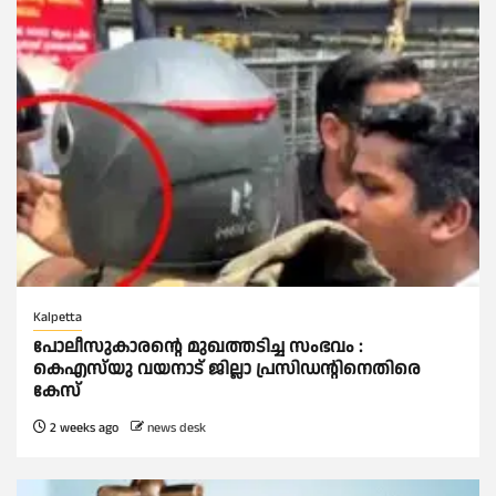
Kalpetta
പോലീസുകാരന്റെ മുഖത്തടിച്ച സംഭവം :
കെഎസ്‌യു വയനാട് ജില്ലാ പ്രസിഡന്റിനെതിരെ
കേസ്
2 weeks ago
news desk