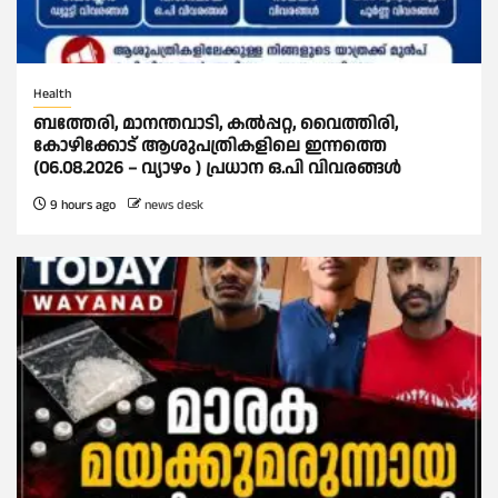
Health
ബത്തേരി, മാനന്തവാടി, കൽപ്പറ്റ, വൈത്തിരി,
കോഴിക്കോട് ആശുപത്രികളിലെ ഇന്നത്തെ
(06.08.2026 – വ്യാഴം ) പ്രധാന ഒ.പി വിവരങ്ങൾ
9 hours ago
news desk