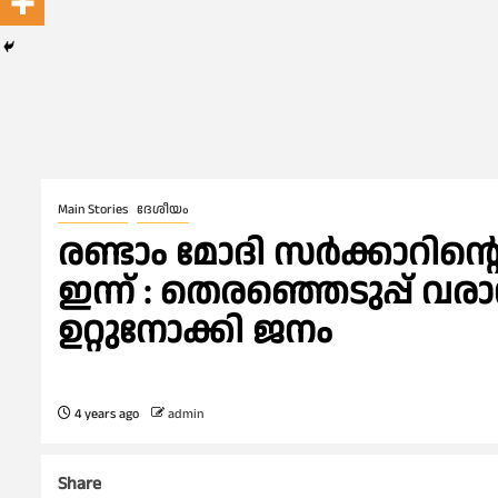
Main Stories
ദേശീയം
രണ്ടാം മോദി സര്‍ക്കാറിന
ഇന്ന് : തെരഞ്ഞെടുപ്പ് വ
ഉറ്റുനോക്കി ജനം
4 years ago
admin
Share