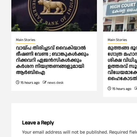
Main Stories
Main Stories
വായ്പ തിരിച്ചടവ് വൈകിയാല്‍
മുത്തങ്ങ ഭ
ഭീഷണി വേണ്ട ; ബാങ്കുകള്‍ക്കും
ഗോത്ര മഹാസഭ
റിക്കവറി ഏജൻസികള്‍ക്കും
ശിക്ഷ വിധി
കര്‍ശന നിയന്ത്രണങ്ങളുമായി
ഉത്തരവ് സൂ
ആര്‍ബിഐ
വിധേയമാക്കേ
ഹൈകോടത
15 hours ago
news desk
15 hours ago
Leave a Reply
Your email address will not be published.
Required fie