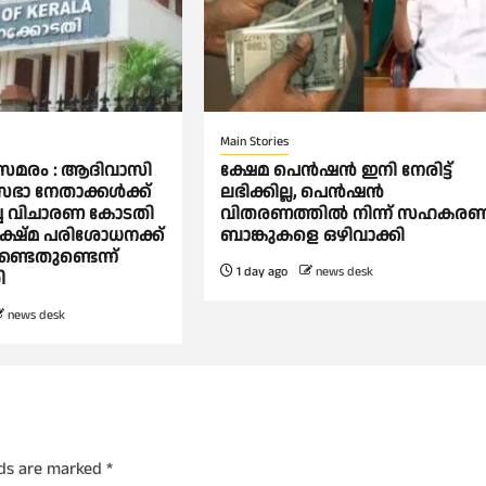
Main Stories
ൂസമരം : ആദിവാസി
ക്ഷേമ പെൻഷൻ ഇനി നേരിട്ട്
ാ നേതാക്കള്‍ക്ക്
ലഭിക്കില്ല, പെൻഷൻ
ച്ച വിചാരണ കോടതി
വിതരണത്തില്‍ നിന്ന് സഹകര
ക്ഷ്മ പരിശോധനക്ക്
ബാങ്കുകളെ ഒഴിവാക്കി
ണ്ടതുണ്ടെന്ന്
1 day ago
news desk
ി
news desk
lds are marked
*