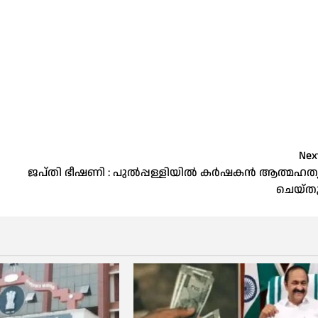
Nex
ജപ്തി ഭീഷണി : പുൽപ്പള്ളിയിൽ കർഷകൻ ആത്മഹത്
ചെയ്ത