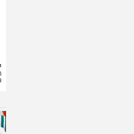
t
യ
ു