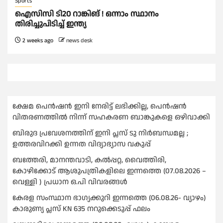
Sports
ഐസിസി ടി20 റാങ്കിങ് ! ഒന്നാം സ്ഥാനം
തിരിച്ചുപിടിച്ച്‌ ഇന്ത്യ
2 weeks ago
news desk
ക്ഷേമ പെൻഷൻ ഇനി നേരിട്ട് ലഭിക്കില്ല, പെൻഷൻ
വിതരണത്തില്‍ നിന്ന് സഹകരണ ബാങ്കുകളെ ഒഴിവാക്കി
ബിരുദ പ്രവേശനത്തിന് ഇനി പ്ലസ് ടു നിര്‍ബന്ധമല്ല ;
ഉത്തരവിറക്കി ഉന്നത വിദ്യാഭ്യാസ വകുപ്പ്
ബത്തേരി, മാനന്തവാടി, കൽപ്പറ്റ, വൈത്തിരി,
കോഴിക്കോട് ആശുപത്രികളിലെ ഇന്നത്തെ (07.08.2026 –
വെള്ളി ) പ്രധാന ഒ.പി വിവരങ്ങൾ
കേരള സംസ്ഥാന ഭാഗ്യക്കുറി ഇന്നത്തെ (06.08.26- വ്യാഴം)
കാരുണ്യ പ്ലസ് KN 635 നറുക്കെടുപ്പ് ഫലം