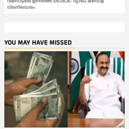
വയനാട്ടിലെ ഇന്നത്തെ (06.08.26- വ്യാഴം) കമ്പോള
വിലനിലവാരം
YOU MAY HAVE MISSED