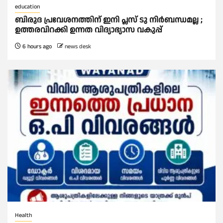
education
ബിരുദ പ്രവേശനത്തിന് ഇനി പ്ലസ് ടു നിര്‍ബന്ധമല്ല ;
ഉത്തരവിറക്കി ഉന്നത വിദ്യാഭ്യാസ വകുപ്പ്
6 hours ago
news desk
Health