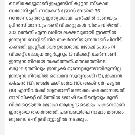
വെടിക്കെട്ടുമാണ് ഇംഗ്ലണ്ടിന് കൂറ്റന്‍ സ്‌കോര്‍
സമ്മാനിച്ചത്. നായകന്‍ ജോസ് ബട്‌ലര്‍ 36
റണ്‍സെടുത്തു. ഇന്ത്യക്കായി ഹര്‍ഷിത് റാണയും
പ്രിന്‍സ് യാദവും രണ്ട് വിക്കറ്റുകള്‍ വീതം വീഴ്ത്തി.
202 റണ്‍സ് എന്ന വലിയ ലക്ഷ്യവുമായി ഇറങ്ങിയ
ഇന്ത്യന്‍ ബാറ്റിങ് നിര തകര്‍ന്നടിയുന്നതാണ് പിന്നീട്
കണ്ടത്. ഇംഗ്ലീഷ് ബൗളര്‍മാരായ ജോഷ് ടംഗും (4
വിക്കറ്റ്), ജോഫ്ര ആര്‍ച്ചറും (3 വിക്കറ്റ്) ചേര്‍ന്നാണ്
ഇന്ത്യന്‍ നിരയെ തകര്‍ത്തത്. മത്സരത്തിലെ
ഒരുഘട്ടത്തിലും ഇന്ത്യക്ക് മുന്നേറ്റമുണ്ടായിരുന്നില്ല.
ഇന്ത്യന്‍ നിരയില്‍ വൈഭവ് സൂര്യവംശി (13), ഇഷാന്‍
കിഷന്‍ (13), അഭിഷേക് ശര്‍മ (10), അക്‌സര്‍ പട്ടേല്‍
(10) എന്നിവര്‍ക്ക് മാത്രമാണ് രണ്ടക്കം കടക്കാനായത്.
നാല് വിക്കറ്റ് വീഴ്ത്തിയ ജോഷ് ടംഗിന്റെയും മൂന്ന്
വിക്കറ്റെടുത്ത ജോഫ്ര ആര്‍ച്ചറുടെയും പ്രകടനമാണ്
ഇന്ത്യയെ തകര്‍ത്തത്. പരമ്പരയിലെ നാലാം മത്സരം
ജൂലൈ 9-ന് ബ്രിസ്റ്റോളില്‍ നടക്കും.