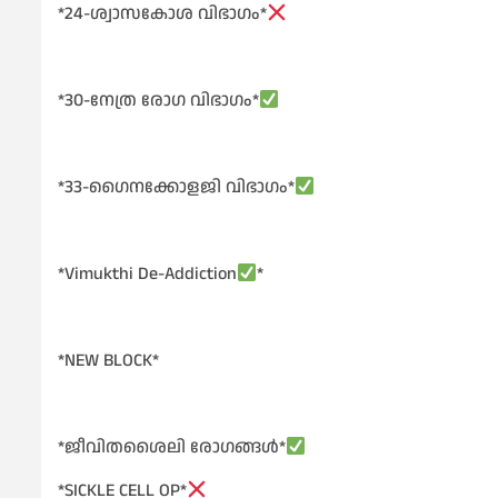
*24-ശ്വാസകോശ വിഭാഗം*
*30-നേത്ര രോഗ വിഭാഗം*
*33-ഗൈനക്കോളജി വിഭാഗം*
*Vimukthi De-Addiction
*
*NEW BLOCK*
*ജീവിതശൈലി രോഗങ്ങൾ*
*SICKLE CELL OP*