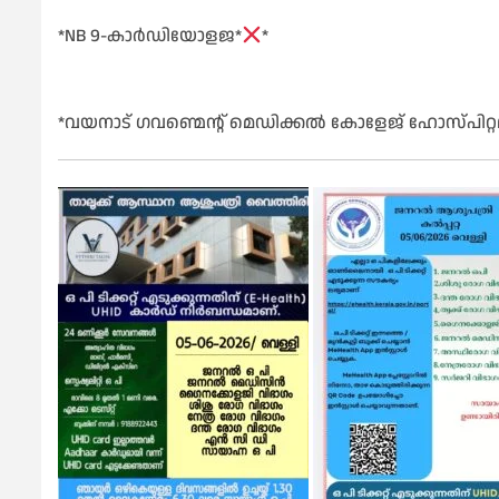
*NB 9-കാർഡിയോളജ*
*
*വയനാട് ഗവണ്മെന്റ് മെഡിക്കൽ കോളേജ് ഹോസ്പിറ്റല