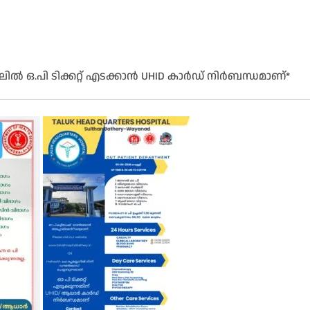
ിൽ ഒ.പി ടിക്കറ്റ് എടക്കാൻ UHID കാർഡ് നിർബന്ധമാണ്*