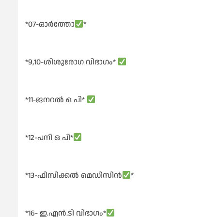
*07-ഓർത്തോ
*
*9,10-ശിശുരോഗ വിഭാഗം*
*11-ജനറൽ ഒ പി*
*12-പനി ഒ പി*
*13-ഫിസിക്കൽ മെഡിസിൻ
*
*16- ഇ.എൻ.ടി വിഭാഗം*