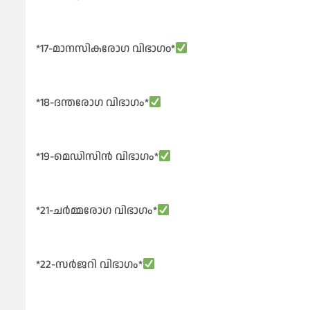
*17-മാനസികരോഗ വിഭാഗo*
*18-ദന്തരോഗ വിഭാഗം*
*19-മെഡിസിൻ വിഭാഗം*
*21-ചർമ്മരോഗ വിഭാഗം*
*22-സർജറി വിഭാഗം*