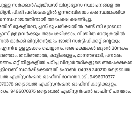
ള്ള സര്‍ക്കാര്‍/എയ്ഡഡ് വിദ്യാഭ്യാസ സ്ഥാപനങ്ങളില്‍
, ഡിഗ്രി, പി.ജി പരീക്ഷകളില്‍ ഉന്നതവിജയം കരസ്ഥമാക്കിയ
‍സാഹന ധനസഹായത്തിനായി അപേക്ഷ ക്ഷണിച്ചു.
ന് മുകളിലോ, പ്ലസ് ടു പരീക്ഷയില്‍ രണ്ട് സി ഗ്രേഡോ
ക്ലാസ് ഉളളവര്‍ക്കും അപേക്ഷിക്കാം. നിശ്ചിത മാതൃകയില്‍
്‍ക്ക് ലിസ്റ്റിന്റെയും ജാതി സര്‍ട്ടിഫിക്കറ്റിന്റെയും
കോപ്പി എന്നിവ ഉളളടക്കം ചെയ്യണം. അപേക്ഷകള്‍ ജൂണ്‍ 30നകം
ഞോം, തവിഞ്ഞാല്‍, കാട്ടിക്കുളം, മാനന്തവാടി, പനമരം
. മറ്റ് ജില്ലകളില്‍ പഠിച്ച വിദ്യാര്‍ത്ഥികളുടെ അപേക്ഷകള്‍
ാണ് സമര്‍പ്പിക്കേണ്ടത്. ഫോണ്‍-04935 240210 ട്രൈബല്‍
്‍ എക്സ്റ്റന്‍ഷന്‍ ഓഫീസ് മാനന്തവാടി, 9496070377
0378 ട്രൈബല്‍ എക്സ്റ്റന്‍ഷന്‍ ഓഫീസ് കാട്ടിക്കുളം,
ോം, 9496070375 ട്രൈബല്‍ എക്സ്റ്റന്‍ഷന്‍ ഓഫീസ് പനമരം.