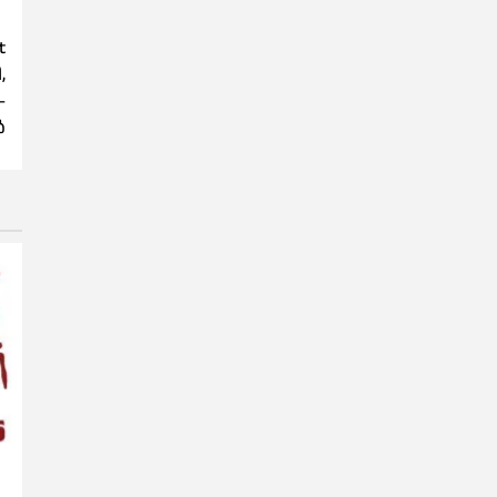
t
,
–
ൾ