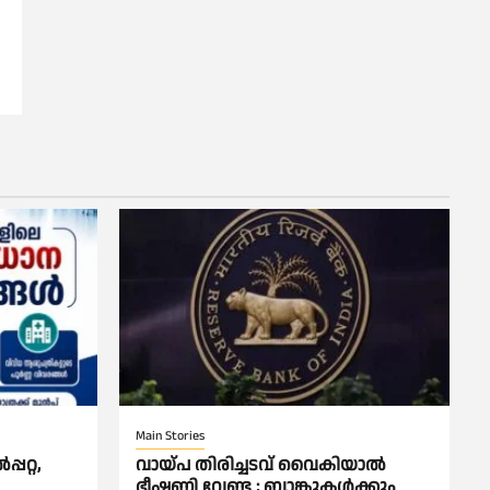
Main Stories
പറ്റ,
വായ്പ തിരിച്ചടവ് വൈകിയാല്‍
ഭീഷണി വേണ്ട ; ബാങ്കുകള്‍ക്കും