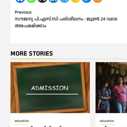
Post
Previous
സൗജന്യ പി.എസ്.സി പരിശീലനം : ജൂണ്‍ 24 വരെ
navigation
അപേക്ഷിക്കാം
MORE STORIES
education
education