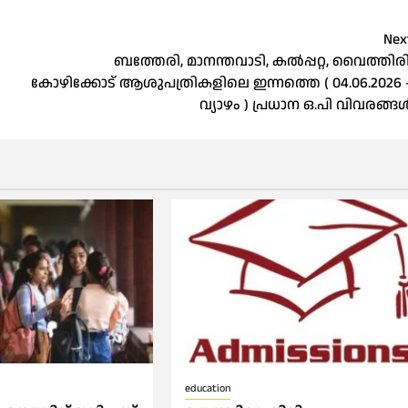
Nex
ബത്തേരി, മാനന്തവാടി, കൽപ്പറ്റ, വൈത്തിരി
കോഴിക്കോട് ആശുപത്രികളിലെ ഇന്നത്തെ ( 04.06.2026 
വ്യാഴം ) പ്രധാന ഒ.പി വിവരങ്ങ
education