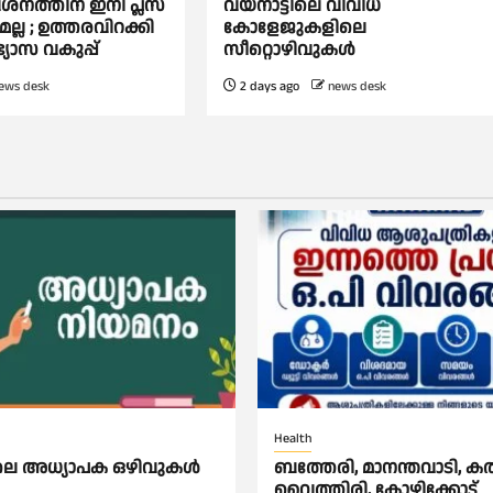
ശനത്തിന് ഇനി പ്ലസ്
വയനാട്ടിലെ വിവിധ
മല്ല ; ഉത്തരവിറക്കി
കോളേജുകളിലെ
ഭ്യാസ വകുപ്പ്
സീറ്റൊഴിവുകൾ
ews desk
2 days ago
news desk
Health
ിലെ അധ്യാപക ഒഴിവുകൾ
ബത്തേരി, മാനന്തവാടി, കൽപ്
വൈത്തിരി, കോഴിക്കോട്