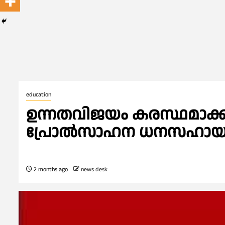
education
ഉന്നതവിജയം കരസ്ഥമാക്കിയ
പ്രോല്‍സാഹന ധനസഹായം 
2 months ago
news desk