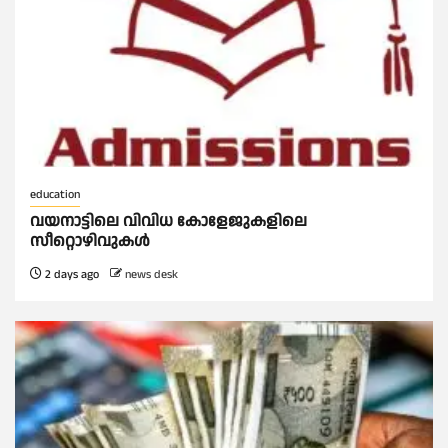
education
വയനാട്ടിലെ വിവിധ കോളേജുകളിലെ
സീറ്റൊഴിവുകൾ
2 days ago
news desk