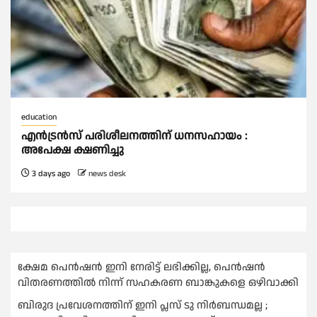
education
എന്‍ട്രന്‍സ് പരിശീലനത്തിന് ധനസഹായം :
അപേക്ഷ ക്ഷണിച്ചു
3 days ago
news desk
ക്ഷേമ പെൻഷൻ ഇനി നേരിട്ട് ലഭിക്കില്ല, പെൻഷൻ
വിതരണത്തില്‍ നിന്ന് സഹകരണ ബാങ്കുകളെ ഒഴിവാക്കി
ബിരുദ പ്രവേശനത്തിന് ഇനി പ്ലസ് ടു നിര്‍ബന്ധമല്ല ;