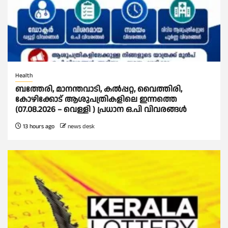
Health
ബത്തേരി, മാനന്തവാടി, കൽപ്പറ്റ, വൈത്തിരി,
കോഴിക്കോട് ആശുപത്രികളിലെ ഇന്നത്തെ
(07.08.2026 – വെള്ളി ) പ്രധാന ഒ.പി വിവരങ്ങൾ
13 hours ago
news desk