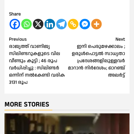
Share
Post
Previous
Next
രാജ്യത്ത് വാണിജ്യ
ഇനി പെരുമഴക്കാലം ;
navigation
സിലിണ്ടറുകളുടെ വില
ഉരുള്‍പൊട്ടല്‍ സാധ്യതാ
വീണ്ടും കൂട്ടി ; 46 രൂപ
പ്രദേശങ്ങളിലുള്ളവര്‍
വര്‍ധിപ്പിച്ചു : സിലിണ്ടര്‍
മാറാൻ നിര്‍ദേശം; ഓറഞ്ച്
ഒന്നിന് നല്‍കേണ്ടി വരിക
അലര്‍ട്ട്
3131 രൂപ
MORE STORIES