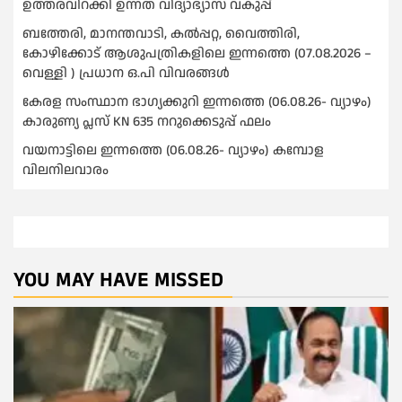
ഉത്തരവിറക്കി ഉന്നത വിദ്യാഭ്യാസ വകുപ്പ്
ബത്തേരി, മാനന്തവാടി, കൽപ്പറ്റ, വൈത്തിരി,
കോഴിക്കോട് ആശുപത്രികളിലെ ഇന്നത്തെ (07.08.2026 –
വെള്ളി ) പ്രധാന ഒ.പി വിവരങ്ങൾ
കേരള സംസ്ഥാന ഭാഗ്യക്കുറി ഇന്നത്തെ (06.08.26- വ്യാഴം)
കാരുണ്യ പ്ലസ് KN 635 നറുക്കെടുപ്പ് ഫലം
വയനാട്ടിലെ ഇന്നത്തെ (06.08.26- വ്യാഴം) കമ്പോള
വിലനിലവാരം
YOU MAY HAVE MISSED