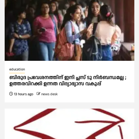
education
ബിരുദ പ്രവേശനത്തിന് ഇനി പ്ലസ് ടു നിര്‍ബന്ധമല്ല ;
ഉത്തരവിറക്കി ഉന്നത വിദ്യാഭ്യാസ വകുപ്പ്
13 hours ago
news desk