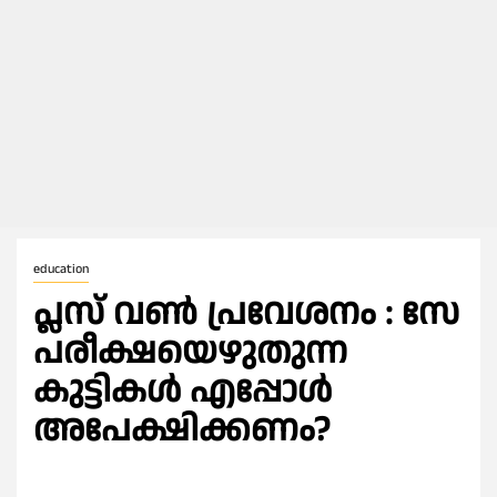
education
പ്ലസ് വണ്‍ പ്രവേശനം : സേ
പരീക്ഷയെഴുതുന്ന
കുട്ടികള്‍ എപ്പോള്‍
അപേക്ഷിക്കണം?