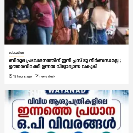
education
ബിരുദ പ്രവേശനത്തിന് ഇനി പ്ലസ് ടു നിര്‍ബന്ധമല്ല ;
ഉത്തരവിറക്കി ഉന്നത വിദ്യാഭ്യാസ വകുപ്പ്
13 hours ago
news desk