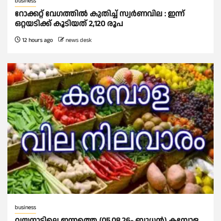
business
റോക്കറ്റ് വേഗത്തില്‍ കുതിച്ച് സ്വര്‍ണവില : ഇന്ന്
ഒറ്റയടിക്ക് കൂടിയത് 2,120 രൂപ
12 hours ago
news desk
business
വയനാട്ടിലെ ഇന്നത്തെ (05.08.26- ബുധൻ) കമ്പോള