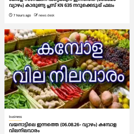
വ്യാഴം) കാരുണ്യ പ്ലസ് KN 635 നറുക്കെടുപ്പ് ഫലം
7 hours ago
news desk
business
വയനാട്ടിലെ ഇന്നത്തെ (06.08.26- വ്യാഴം) കമ്പോള
വിലനിലവാരം