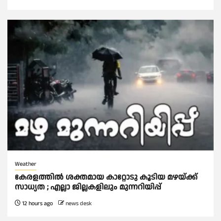
Weather
കേരളത്തിൽ ശക്തമായ കാറ്റോടു കൂടിയ മഴയ്ക്ക്
സാധ്യത ; എല്ലാ ജില്ലകളിലും മുന്നറിയിപ്പ്
12 hours ago
news desk