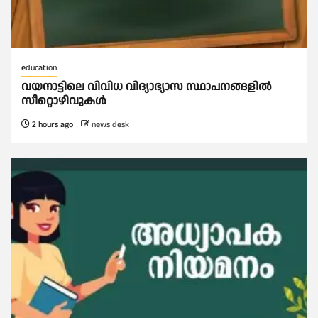
education
വയനാട്ടിലെ വിവിധ വിദ്യാഭ്യാസ സ്ഥാപനങ്ങളിൽ
സീറ്റൊഴിവുകൾ
2 hours ago
news desk