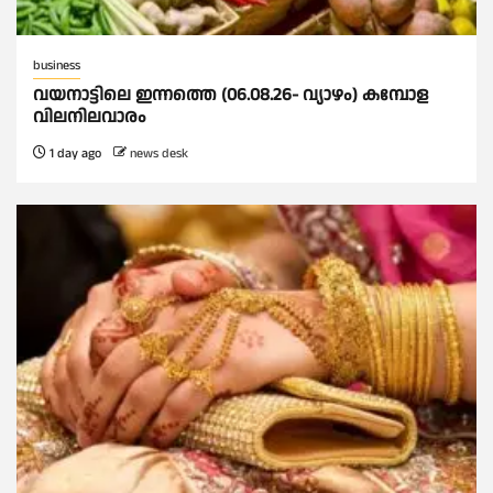
business
വയനാട്ടിലെ ഇന്നത്തെ (06.08.26- വ്യാഴം) കമ്പോള
വിലനിലവാരം
1 day ago
news desk