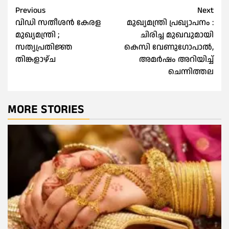
Post
Previous
Next
വിഡി സതീശൻ കേരള
മുഖ്യമന്ത്രി പ്രഖ്യാപനം :
navigation
മുഖ്യമന്ത്രി ;
ചിരിച്ച മുഖവുമായി
സത്യപ്രതിജ്ഞ
കെസി വേണുഗോപാല്‍,
തിങ്കളാഴ്ച
അമര്‍ഷം അറിയിച്ച്‌
ചെന്നിത്തല
MORE STORIES