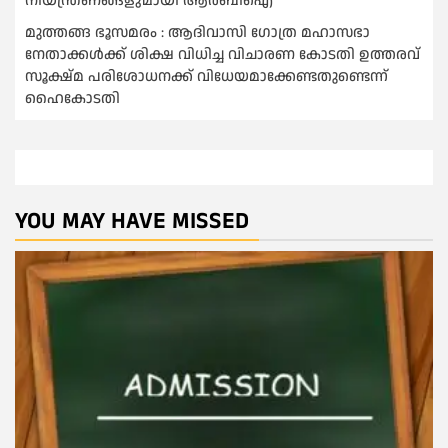
നിയന്ത്രണങ്ങളുമായി ആര്‍ബിഐ
മുത്തങ്ങ ഭൂസമരം : ആദിവാസി ഗോത്ര മഹാസഭാ
നേതാക്കള്‍ക്ക് ശിക്ഷ വിധിച്ച വിചാരണ കോടതി ഉത്തരവ്
സൂക്ഷ്മ പരിശോധനക്ക് വിധേയമാക്കേണ്ടതുണ്ടെന്ന്
ഹൈകോടതി
YOU MAY HAVE MISSED