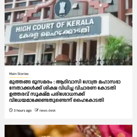
Main Stories
മുത്തങ്ങ ഭൂസമരം : ആദിവാസി ഗോത്ര മഹാസഭാ
നേതാക്കള്‍ക്ക് ശിക്ഷ വിധിച്ച വിചാരണ കോടതി
ഉത്തരവ് സൂക്ഷ്മ പരിശോധനക്ക്
വിധേയമാക്കേണ്ടതുണ്ടെന്ന് ഹൈകോടതി
3 hours ago
news desk