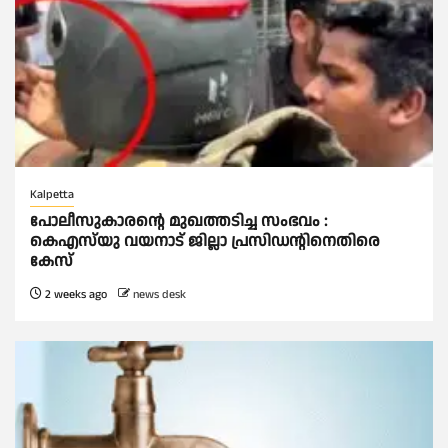
Kalpetta
പോലീസുകാരന്റെ മുഖത്തടിച്ച സംഭവം :
കെഎസ്‌യു വയനാട് ജില്ലാ പ്രസിഡന്റിനെതിരെ
കേസ്
2 weeks ago
news desk