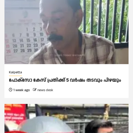
Kalpetta
പോക്സോ കേസ് പ്രതിക്ക് 5 വർഷം തടവും പിഴയും
1 week ago
news desk