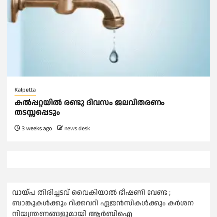
Kalpetta
കൽപ്പറ്റയിൽ രണ്ടു ദിവസം ജലവിതരണം
തടസ്സപ്പെടും
3 weeks ago
news desk
വായ്പ തിരിച്ചടവ് വൈകിയാല്‍ ഭീഷണി വേണ്ട ;
ബാങ്കുകള്‍ക്കും റിക്കവറി ഏജൻസികള്‍ക്കും കര്‍ശന
നിയന്ത്രണങ്ങളുമായി ആര്‍ബിഐ