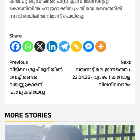
കൽപറ്റ ജുഡീഷ്യൽ ഫസ്റ്റ് ക്ലാസ് മജിസ്ട്രേറ്റ്
കോടതിയിൽ ഹാജറാക്കിയ പ്രതിയെ വൈത്തിരി
സബ് ജയിലിൽ റിമാൻ്റ് ചെയ്തു.
Share
Post
Previous
Next
വീട്ടിലെ ശുചിമുറിയിൽ
വയനാട്ടിലെ ഇന്നത്തെ (
navigation
വെച്ച് രണ്ടര
22.04.26- വ്യാഴം ) കമ്പോള
വയസ്സുകാരന്
വിലനിലവാരം
പാമ്പുകടിയേറ്റു
MORE STORIES