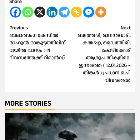
Share
Post
Previous
Next
ബലാത്സംഗ കേസില്‍
ബത്തേരി, മാനന്തവാടി,
navigation
രാഹുല്‍ മാങ്കൂട്ടത്തിലിന്
കൽപ്പറ്റ, വൈത്തിരി,
ജയില്‍ വാസം : 14
കോഴിക്കോട്
ദിവസത്തേക്ക് റിമാൻഡ്
ആശുപത്രികളിലെ
ഇന്നത്തെ ( 12.01.2026 –
തിങ്കൾ ) പ്രധാന ഒ.പി
വിവരങ്ങൾ
MORE STORIES