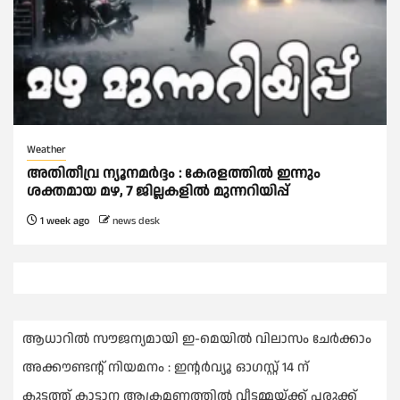
Weather
അതിതീവ്ര ന്യൂനമര്‍ദ്ദം : കേരളത്തില്‍ ഇന്നും
ശക്തമായ മഴ, 7 ജില്ലകളില്‍ മുന്നറിയിപ്പ്
1 week ago
news desk
ആധാറിൽ സൗജന്യമായി ഇ-മെയിൽ വിലാസം ചേർക്കാം
അക്കൗണ്ടന്റ് നിയമനം : ഇൻ്റർവ്യൂ ഓഗസ്റ്റ് 14 ന്
കുട്ടത്ത് കാട്ടാന ആക്രമണത്തിൽ വീട്ടമ്മയ്ക്ക് പരുക്ക്