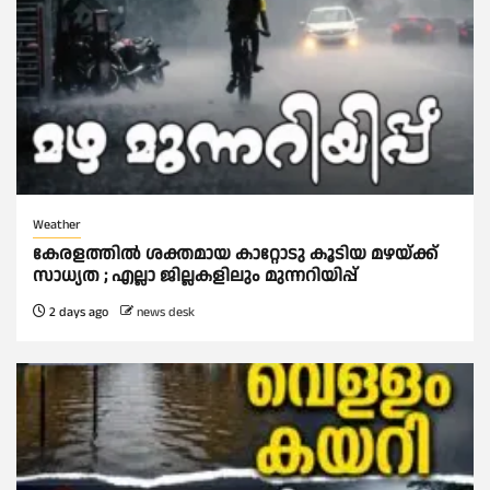
Weather
കേരളത്തിൽ ശക്തമായ കാറ്റോടു കൂടിയ മഴയ്ക്ക്
സാധ്യത ; എല്ലാ ജില്ലകളിലും മുന്നറിയിപ്പ്
2 days ago
news desk