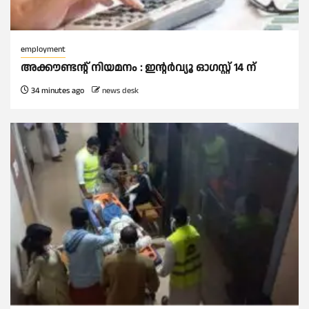
employment
അക്കൗണ്ടന്റ് നിയമനം : ഇൻ്റർവ്യൂ ഓഗസ്റ്റ് 14 ന്
34 minutes ago
news desk