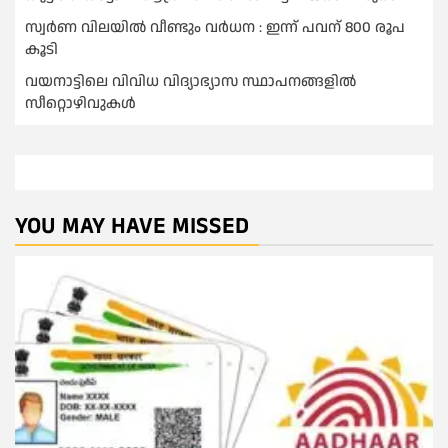
സ്വർണ വിലയില്‍ വീണ്ടും വർധന : ഇന്ന് പവന് 800 രൂപ
കൂടി
വയനാട്ടിലെ വിവിധ വിദ്യാഭ്യാസ സ്ഥാപനങ്ങളിൽ
സീറ്റൊഴിവുകൾ
YOU MAY HAVE MISSED