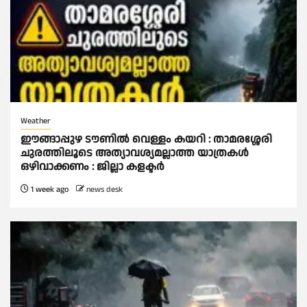
Weather
ഈങ്ങാപ്പുഴ ടൗണിൽ വെള്ളം കയറി : താമരശ്ശേരി
ചുരത്തിലൂടെ അത്യാവശ്യമല്ലാത്ത യാത്രകൾ
ഒഴിവാക്കണം : ജില്ലാ കളക്ടർ
1 week ago
news desk