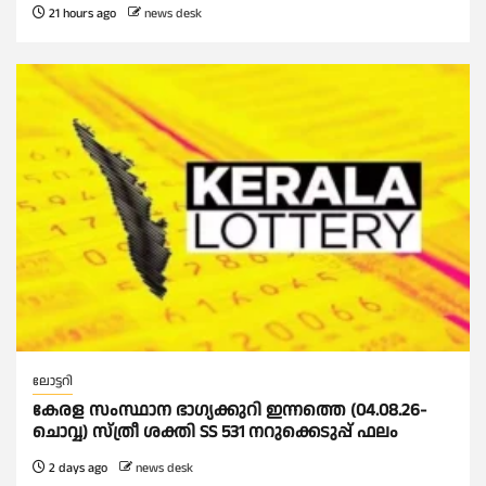
21 hours ago
news desk
ലോട്ടറി
കേരള സംസ്ഥാന ഭാഗ്യക്കുറി ഇന്നത്തെ (04.08.26-
ചൊവ്വ) സ്ത്രീ ശക്തി SS 531 നറുക്കെടുപ്പ് ഫലം
2 days ago
news desk