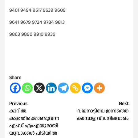
9401 9494 9517 9539 9609
9641 9679 9724 9784 9813
9863 9890 9910 9935
Share
Post
Previous
Next
കാറിൽ
വയനാട്ടിലെ ഇന്നത്തെ
navigation
കടത്തിക്കൊണ്ടുവന്ന
കമ്പോള വിലനിലവാരം
എംഡിഎംഎയുമായി
യുവാക്കൾ പിടിയില്‍