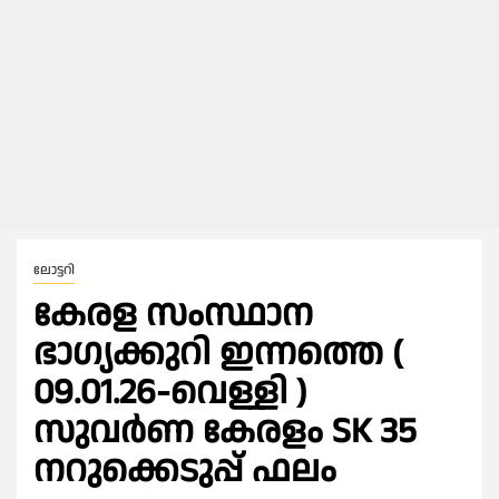
ലോട്ടറി
കേരള സംസ്ഥാന
ഭാഗ്യക്കുറി ഇന്നത്തെ (
09.01.26-വെള്ളി )
സുവർണ കേരളം SK 35
നറുക്കെടുപ്പ് ഫലം