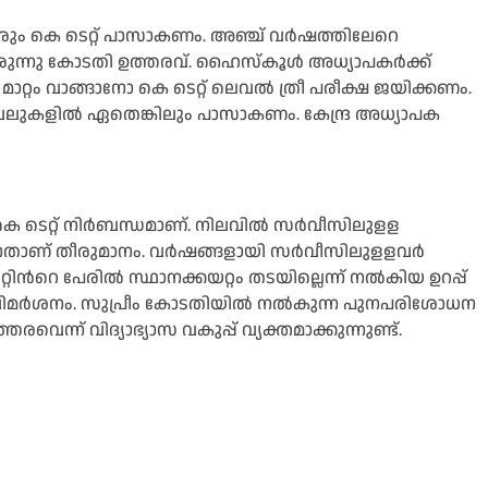
വരും കെ ടെറ്റ് പാസാകണം. അഞ്ച് വർഷത്തിലേറെ
ുന്നു കോടതി ഉത്തരവ്. ഹൈസ്കൂള്‍ അധ്യാപകർക്ക്
്റം വാങ്ങാനോ കെ ടെറ്റ് ലെവല്‍ ത്രീ പരീക്ഷ ജയിക്കണം.
് ലെവലുകളില്‍ ഏതെങ്കിലും പാസാകണം. കേന്ദ്ര അധ്യാപക
െ ടെറ്റ് നിർബന്ധമാണ്. നിലവില്‍ സർവീസിലുളള
ന്നതാണ് തീരുമാനം. വർഷങ്ങളായി സർവീസിലുളളവർ
്‍റെ പേരില്‍ സ്ഥാനക്കയറ്റം തടയില്ലെന്ന് നല്‍കിയ ഉറപ്പ്
ിമർശനം. സുപ്രീം കോടതിയില്‍ നല്‍കുന്ന പുനപരിശോധന
ന്ന് വിദ്യാഭ്യാസ വകുപ്പ് വ്യക്തമാക്കുന്നുണ്ട്.