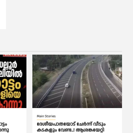
Main Stories
്ടം
ദേശീയപാതയോട് ചേര്‍ന്ന് വീടും
്നു
കടകളും വേണ്ട..! ആശങ്കയേറ്റി