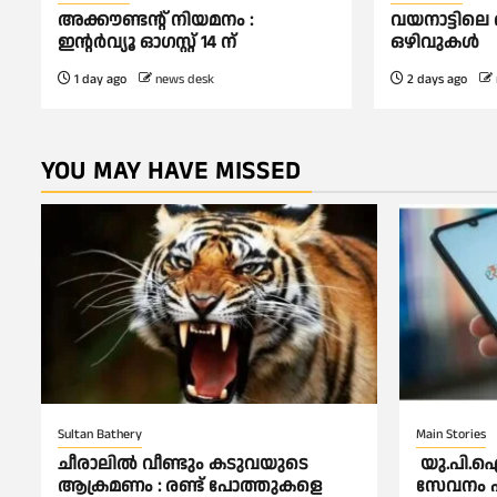
അക്കൗണ്ടന്റ് നിയമനം :
വയനാട്ടിലെ
ഇൻ്റർവ്യൂ ഓഗസ്റ്റ് 14 ന്
ഒഴിവുകൾ
1 day ago
news desk
2 days ago
YOU MAY HAVE MISSED
Sultan Bathery
Main Stories
ചീരാലിൽ വീണ്ടും കടുവയുടെ
യു.പി.ഐ 
ആക്രമണം : രണ്ട് പോത്തുകളെ
സേവനം പൂ