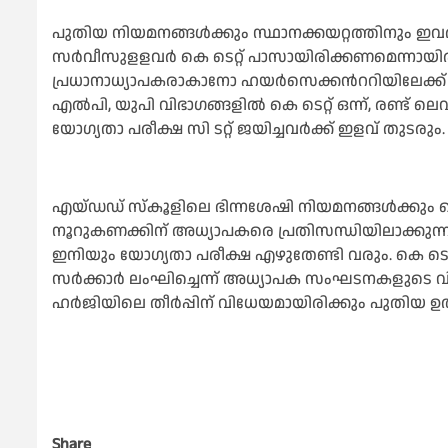
പുതിയ നിയമനങ്ങള്‍ക്കും സ്ഥാനക്കയറ്റത്തിനും ഇ
സർവീസുളളവർ കെ ടെറ്റ് പാസായിരിക്കണമെന്നായിര
പ്രധാനാധ്യാപകരാകാനോ ഹയർസെക്കന്‍ററിയിലേക്ക് മാറ
എല്‍പി, യുപി വിഭാഗങ്ങളില്‍ കെ ടെറ്റ് ഒന്ന്, രണ്ട
യോഗ്യതാ പരീക്ഷ സി ടറ്റ് ജയിച്ചവർക്ക് ഇളവ് തുടരും.
എയ്ഡഡ് സ്കൂളിലെ ഭിന്നശേഷി നിയമനങ്ങള്‍ക്കും ക
നൂറുകണക്കിന് അധ്യാപകരെ പ്രതിസന്ധിയിലാക്കു
ഇനിയും യോഗ്യതാ പരീക്ഷ എഴുതേണ്ടി വരും. കെ ടെറ്റിന
സർക്കാർ ലംഘിച്ചെന്ന് അധ്യാപക സംഘടനകളുടെ വ
ഹർജിയിലെ തീർപ്പിന് വിധേയമായിരിക്കും പുതിയ ഉത്തരവെ
Share