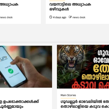
 അധ്യാപക
വയനാട്ടിലെ അധ്യാപക
ഒഴിവുകൾ
news desk
4 days ago
news desk
Main Stories
ഉപഭോക്താക്കള്‍ക്ക്
ഗൂഡല്ലൂർ ഓവേലിയിൽ തോട
ര്‍ണ്ണമായും
തൊഴിലാളിയെ കടുവ കൊന