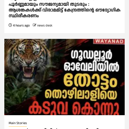
പൂര്‍ണ്ണമായും സൗജന്യമായി തുടരും :
ആശങ്കകള്‍ക്ക് വിരാമമിട്ട് കേന്ദ്രത്തിന്റെ ഔദ്യോഗിക
സ്ഥിരീകരണം
4 hours ago
news desk
Main Stories