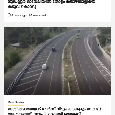
ഗൂഡല്ലൂർ ഓവേലിയിൽ തോട്ടം തൊഴിലാളിയെ
കടുവ കൊന്നു
4 hours ago
news desk
Main Stories
ദേശീയപാതയോട് ചേര്‍ന്ന് വീടും കടകളും വേണ്ട..!
ആശങ്കയേറ്റി സുപ്രീംകോടതി ഉത്തരവ്