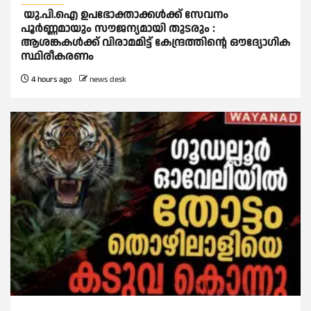
യു.പി.ഐ ഉപഭോക്താക്കള്‍ക്ക് സേവനം
പൂര്‍ണ്ണമായും സൗജന്യമായി തുടരും :
ആശങ്കകള്‍ക്ക് വിരാമമിട്ട് കേന്ദ്രത്തിന്റെ ഔദ്യോഗിക
സ്ഥിരീകരണം
4 hours ago
news desk