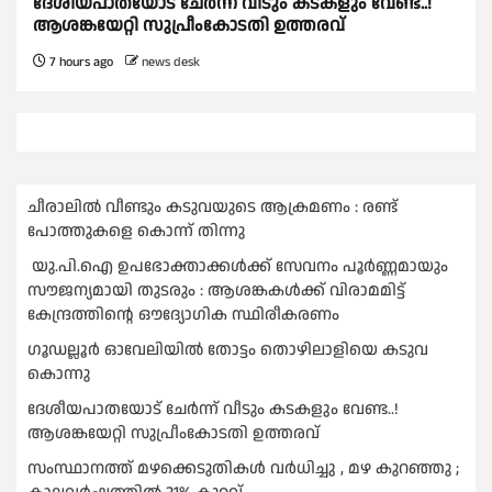
ദേശീയപാതയോട് ചേര്‍ന്ന് വീടും കടകളും വേണ്ട..!
ആശങ്കയേറ്റി സുപ്രീംകോടതി ഉത്തരവ്
7 hours ago
news desk
ചീരാലിൽ വീണ്ടും കടുവയുടെ ആക്രമണം : രണ്ട്
പോത്തുകളെ കൊന്ന് തിന്നു
യു.പി.ഐ ഉപഭോക്താക്കള്‍ക്ക് സേവനം പൂര്‍ണ്ണമായും
സൗജന്യമായി തുടരും : ആശങ്കകള്‍ക്ക് വിരാമമിട്ട്
കേന്ദ്രത്തിന്റെ ഔദ്യോഗിക സ്ഥിരീകരണം
ഗൂഡല്ലൂർ ഓവേലിയിൽ തോട്ടം തൊഴിലാളിയെ കടുവ
കൊന്നു
ദേശീയപാതയോട് ചേര്‍ന്ന് വീടും കടകളും വേണ്ട..!
ആശങ്കയേറ്റി സുപ്രീംകോടതി ഉത്തരവ്
സംസ്ഥാനത്ത് മഴക്കെടുതികള്‍ വര്‍ധിച്ചു , മഴ കുറഞ്ഞു ;