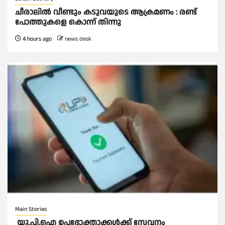
ചീരാലിൽ വീണ്ടും കടുവയുടെ ആക്രമണം : രണ്ട്
പോത്തുകളെ കൊന്ന് തിന്നു
4 hours ago
news desk
Main Stories
യു.പി.ഐ ഉപഭോക്താക്കള്‍ക്ക് സേവനം