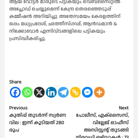
ആയ വോട്ടര്‍ മാരുടെ പട്ടികയും വെബ്‌സൈറ്റില്‍
അപ്ലോഡ് ചെയ്യുമെന്ന് കേന്ദ്ര തെരഞ്ഞെടുപ്പ്
കമ്മീഷന്‍ അറിയിച്ചു. അതേസമയം കേരളത്തിന്
ഒപ്പം മധ്യപ്രദേശ്, ഛത്തീസ്ഗഢ്, ആന്‍ഡമാന്‍ &
നിക്കോബാര്‍ എന്നിവിടങ്ങളിലെ പട്ടികയും
പ്രസിദ്ധീകരിച്ചു.
Share
Post
Previous
Next
കുതിപ്പ് തുടർന്ന് സ്വർണ
പോലീസ്, എക്‌സൈസ്,
navigation
വില : ഇന്ന് കൂടിയത് 280
വില്ലേജ് ഓഫീസ്
രൂപ
അസിസ്റ്റന്റ് തുടങ്ങി
നിരവധി ഒഴിവുകള്‍ : 73