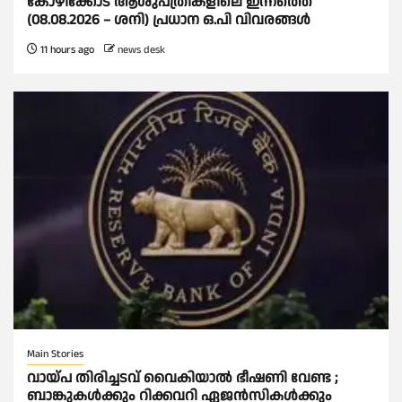
കോഴിക്കോട് ആശുപത്രികളിലെ ഇന്നത്തെ
(08.08.2026 – ശനി) പ്രധാന ഒ.പി വിവരങ്ങൾ
11 hours ago
news desk
Main Stories
വായ്പ തിരിച്ചടവ് വൈകിയാല്‍ ഭീഷണി വേണ്ട ;
ബാങ്കുകള്‍ക്കും റിക്കവറി ഏജൻസികള്‍ക്കും