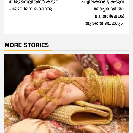
തിരുനെല്ലിയിൽ കടുവ
പച്ചിലക്കാട്ടെ കടുവ
navigation
പശുവിനെ കൊന്നു
മേച്ചേരിയിൽ :
വനത്തിലേക്ക്
തുരത്തിയേക്കും
MORE STORIES