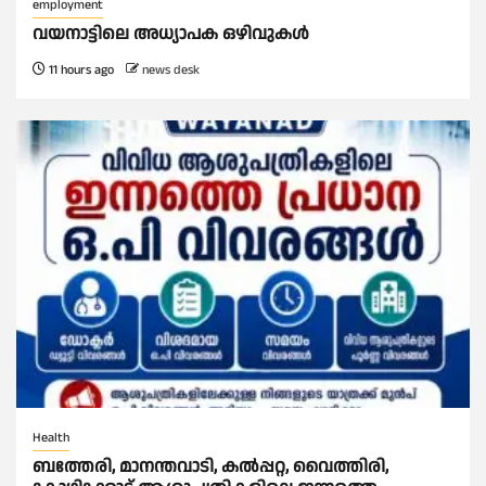
employment
വയനാട്ടിലെ അധ്യാപക ഒഴിവുകൾ
11 hours ago
news desk
Health
ബത്തേരി, മാനന്തവാടി, കൽപ്പറ്റ, വൈത്തിരി,