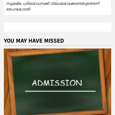
സൂക്ഷ്മ പരിശോധനക്ക് വിധേയമാക്കേണ്ടതുണ്ടെന്ന്
ഹൈകോടതി
YOU MAY HAVE MISSED