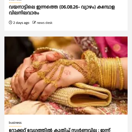
വയനാട്ടിലെ ഇന്നത്തെ (06.08.26- വ്യാഴം) കമ്പോള
വിലനിലവാരം
2 days ago
news desk
business
റോക്കറ്റ് വേഗത്തില്‍ കുതിച്ച് സ്വര്‍ണവില : ഇന്ന്