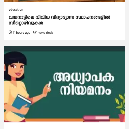
education
വയനാട്ടിലെ വിവിധ വിദ്യാഭ്യാസ സ്ഥാപനങ്ങളിൽ
സീറ്റൊഴിവുകൾ
11 hours ago
news desk