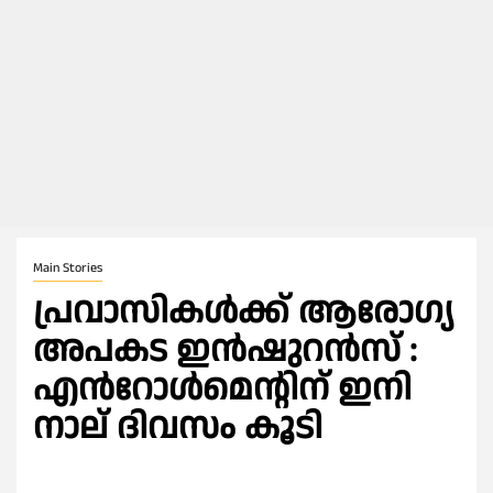
Main Stories
പ്രവാസികൾക്ക് ആരോഗ്യ
അപകട ഇൻഷുറൻസ് :
എൻറോള്‍മെന്റിന് ഇനി
നാല് ദിവസം കൂടി