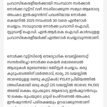
പ്രവാസികേരളീയര്‍ക്കായി സംസ്ഥാന സര്‍ക്കാര്‍
നോര്‍ക്ക റൂട്ട്സ് വഴി നടപ്പിലാക്കുന്ന സമഗ്ര ആരോഗ്യ
അപകട ഇൻഷുറൻസ് പദ്ധതിയായ നോര്‍ക്ക
കെയറില്‍ 2025 നവംബര്‍ 30 വരെ എന്‍റോള്‍
ചെയ്യാം. സാധുവായ നോര്‍ക്ക പ്രവാസി ഐ.ഡി,
സ്റ്റുഡന്റ് ഐ.ഡി. എന്‍.ആര്‍.കെ ഐ.ഡി കാര്‍ഡുളള
പ്രവാസികേരളീയര്‍ക്ക് എന്‍റോള്‍ ചെയ്യാവുന്നതാണ്.
നോര്‍ക്ക റൂട്ട്സിന്റെ ഔദ്യോഗിക വെബ്ബ്സൈറ്റ്
സന്ദര്‍ശിച്ചോ നോര്‍ക്ക കെയര്‍ മൊബൈല്‍
ആപ്പുകള്‍ മുഖേനയോ രജിസ്റ്റര്‍ ചെയ്യാം. ഒരു
കുടുംബത്തിന് (ഭര്‍ത്താവ്, ഭാര്യ, 25 വയസ്സില്‍
താഴെയുളള രണ്ടു കുട്ടികള്‍) ₹13,411 പ്രീമിയത്തില്‍
(അധികമായി ഒരു കുട്ടി (25 വയസ്സില്‍ താഴെ): ₹4,130)
അഞ്ച് ലക്ഷം രൂപയുടെ ആരോഗ്യ ഇന്‍ഷുറന്‍സും
10 ലക്ഷം രൂപയുടെ ഗ്രൂപ്പ് പേഴ്സണല്‍ അപകട
ഇന്‍ഷുറന്‍സ് പരിരക്ഷയും ഉറപ്പാക്കുന്നതാണ്