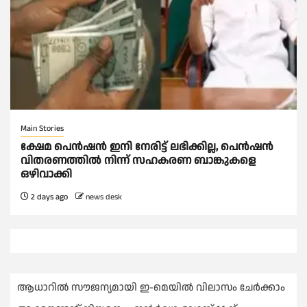
Main Stories
ക്ഷേമ പെൻഷൻ ഇനി നേരിട്ട് ലഭിക്കില്ല, പെൻഷൻ
വിതരണത്തില്‍ നിന്ന് സഹകരണ ബാങ്കുകളെ
ഒഴിവാക്കി
2 days ago
news desk
ആധാറിൽ സൗജന്യമായി ഇ-മെയിൽ വിലാസം ചേർക്കാം