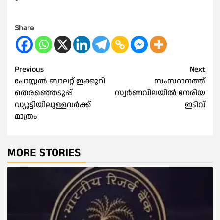
Share
Post
Previous
Next
പോസ്റ്റല്‍ ബാലറ്റ് ഇക്കുറി
സംസ്ഥാനത്ത്
navigation
തെരഞ്ഞെടുപ്പ്
സ്വർണവിലയില്‍ നേരിയ
ഡ്യൂട്ടിയിലുള്ളവര്‍ക്ക്
ഇടിവ്
മാത്രം
MORE STORIES