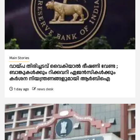
Main Stories
വായ്പ തിരിച്ചടവ് വൈകിയാല്‍ ഭീഷണി വേണ്ട ;
ബാങ്കുകള്‍ക്കും റിക്കവറി ഏജൻസികള്‍ക്കും
കര്‍ശന നിയന്ത്രണങ്ങളുമായി ആര്‍ബിഐ
1 day ago
news desk