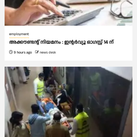
employment
അക്കൗണ്ടന്റ് നിയമനം : ഇൻ്റർവ്യൂ ഓഗസ്റ്റ് 14 ന്
9 hours ago
news desk