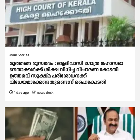
Main Stories
മുത്തങ്ങ ഭൂസമരം : ആദിവാസി ഗോത്ര മഹാസഭാ
നേതാക്കള്‍ക്ക് ശിക്ഷ വിധിച്ച വിചാരണ കോടതി
ഉത്തരവ് സൂക്ഷ്മ പരിശോധനക്ക്
വിധേയമാക്കേണ്ടതുണ്ടെന്ന് ഹൈകോടതി
1 day ago
news desk