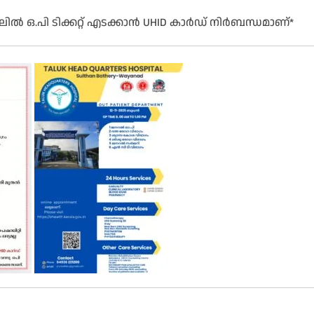
ിൽ ഒ.പി ടിക്കറ്റ് എടക്കാൻ UHID കാർഡ് നിർബന്ധമാണ്*