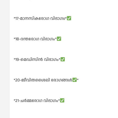
*17-മാനസികരോഗ വിഭാഗo*
*18-ദന്തരോഗ വിഭാഗം*
*19-മെഡിസിൻ വിഭാഗം*
*20-ജീവിതശൈലി രോഗങ്ങൾ
*
*21-ചർമ്മരോഗ വിഭാഗം*