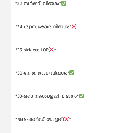
*22-സർജറി വിഭാഗം*
*24-ശ്വാസകോശ വിഭാഗം*
*25-sicklecell OP
*
*30-നേത്ര രോഗ വിഭാഗം*
*33-ഗൈനക്കോളജി വിഭാഗം*
*NB 9-കാർഡിയോളജി
*