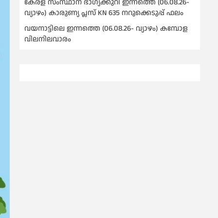
കേരള സംസ്ഥാന ഭാഗ്യക്കുറി ഇന്നത്തെ (06.08.26-
വ്യാഴം) കാരുണ്യ പ്ലസ് KN 635 നറുക്കെടുപ്പ് ഫലം
വയനാട്ടിലെ ഇന്നത്തെ (06.08.26- വ്യാഴം) കമ്പോള
വിലനിലവാരം