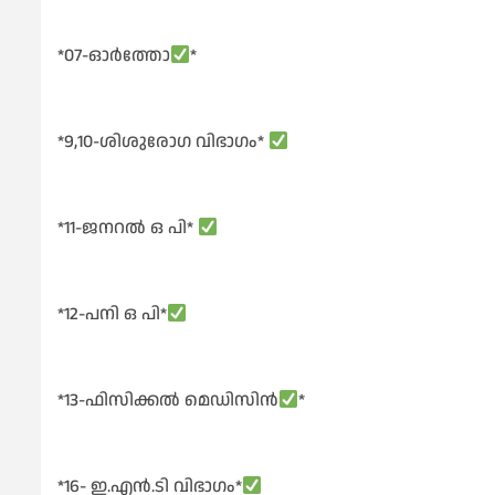
*07-ഓർത്തോ
*
*9,10-ശിശുരോഗ വിഭാഗം*
*11-ജനറൽ ഒ പി*
*12-പനി ഒ പി*
*13-ഫിസിക്കൽ മെഡിസിൻ
*
*16- ഇ.എൻ.ടി വിഭാഗം*