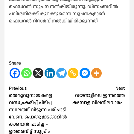
ഫെഡറല്‍ സൂചന നല്‍കിയിരുന്നു. ഡിസംബറില്‍
പലിശനിരക്ക് കുറക്കുമെന്ന സൂചനകളാണ്
ഫെഡറല്‍ റിസർവ് നല്‍കിയിരിക്കുന്നത്
Share
Post
Previous
Next
തെരുവുനായകളെ
വയനാട്ടിലെ ഇന്നത്തെ
navigation
വന്ധ്യംകരിച്ച്‌ പിടിച്ച
കമ്പോള വിലനിലവാരം
സ്ഥലത്ത് വിടുന്ന പരിപാടി
വേണ്ട, പൊതു ഇടങ്ങളില്‍
കാണാൻ പാടില്ല –
ഉത്തരവിട്ട് സുപ്രിം