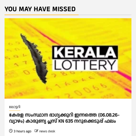
YOU MAY HAVE MISSED
ലോട്ടറി
കേരള സംസ്ഥാന ഭാഗ്യക്കുറി ഇന്നത്തെ (06.08.26-
വ്യാഴം) കാരുണ്യ പ്ലസ് KN 635 നറുക്കെടുപ്പ് ഫലം
3 hours ago
news desk