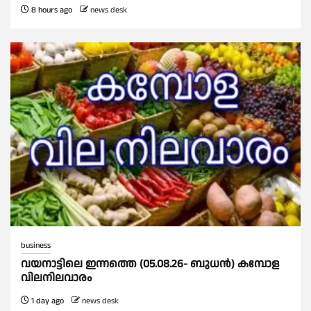
8 hours ago
news desk
business
വയനാട്ടിലെ ഇന്നത്തെ (05.08.26- ബുധൻ) കമ്പോള
വിലനിലവാരം
1 day ago
news desk