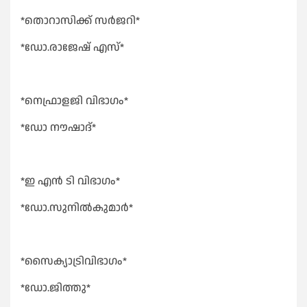
*തൊറാസിക്ക് സർജറി*
*ഡോ.രാജേഷ് എസ്*
*നെഫ്രാളജി വിഭാഗം*
*ഡോ നൗഷാദ്*
*ഇ എൻ ടി വിഭാഗം*
*ഡോ.സുനിൽകുമാർ*
*സൈക്യാട്രിവിഭാഗം*
*ഡോ.ജിത്തു*