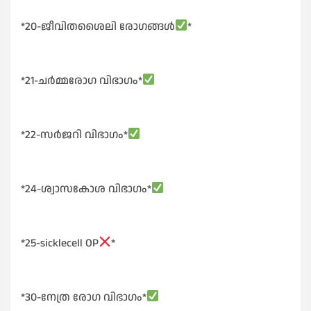
*20-ജീവിതശൈലി രോഗങ്ങൾ
*
*21-ചർമ്മരോഗ വിഭാഗം*
*22-സർജറി വിഭാഗം*
*24-ശ്വാസകോശ വിഭാഗം*
*25-sicklecell OP
*
*30-നേത്ര രോഗ വിഭാഗം*