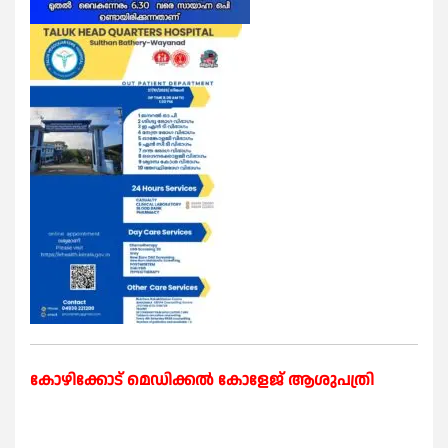
കോഴിക്കോട് മെഡിക്കൽ കോളേജ് ആശുപത്രി