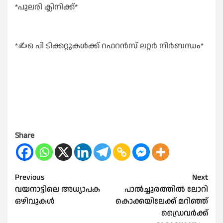
*പുലരി ക്ലിനിക്ക്*
*✍️ഒ പി ടിക്കറ്റുകൾക്ക് റഫറൻസ് ലറ്റർ നിർബന്ധം*
Share
Post
Previous
Next
വയനാട്ടിലെ അധ്യാപക
പാല്‍ച്ചുരത്തില്‍ ലോറി
navigation
ഒഴിവുകൾ
കൊക്കയിലേക്ക് മറിഞ്ഞ്
ഡ്രൈവർക്ക്