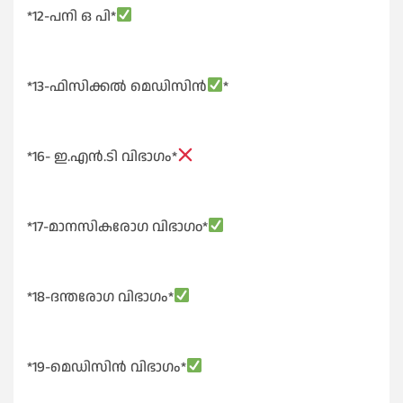
*12-പനി ഒ പി*
*13-ഫിസിക്കൽ മെഡിസിൻ
*
*16- ഇ.എൻ.ടി വിഭാഗം*
*17-മാനസികരോഗ വിഭാഗo*
*18-ദന്തരോഗ വിഭാഗം*
*19-മെഡിസിൻ വിഭാഗം*