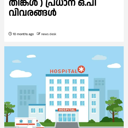
തിങ്കൾ ) പ്രധാന ഒ.പി
വിവരങ്ങൾ
10 months ago
news desk