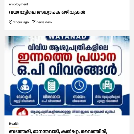
employment
വയനാട്ടിലെ അധ്യാപക ഒഴിവുകൾ
1 hour ago
news desk
Health
ബത്തേരി, മാനന്തവാടി, കൽപ്പറ്റ, വൈത്തിരി,