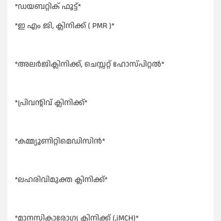
*ഡയബറ്റിക് ഫൂട്ട്*
*ഇ എം ജി, ക്ലിനിക്ക് ( PMR )*
*അലർജിക്ലിനിക്ക്, ചെസ്സറ്റ് ഹോസ്പിറ്റൽ*
*പ്രിവൻ്റിവ് ക്ലിനിക്ക്*
*കമ്മ്യൂണിറ്റിമെഡിസിൻ*
*ലഹരിവിമുക്ത ക്ലിനിക്ക്*
*മാനസികാരോഗ്യ ക്ലിനിക്ക് (,iMCH)*