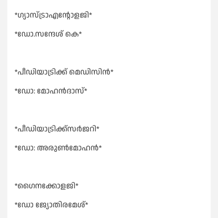
*ഗ്യാസ്ട്രാഎന്റോളജി*
*ഡോ.സന്ദേശ് കെ*
*പീഡിയാട്രിക്ക് മെഡിസിൻ*
*ഡോ: മോഹൻദാസ്*
*പീഡിയാട്രിക്ക്സർജറി*
*ഡോ: അരുൺമോഹൻ*
*ഗൈനക്കോളജി*
*ഡോ ജ്യോതിരമേശ്*