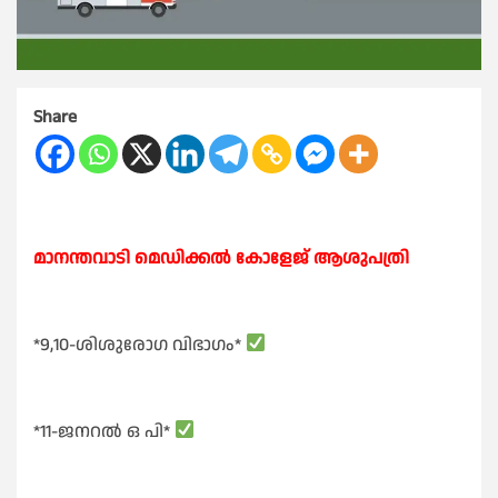
Share
മാനന്തവാടി മെഡിക്കൽ കോളേജ് ആശുപത്രി
*9,10-ശിശുരോഗ വിഭാഗം*
*11-ജനറൽ ഒ പി*