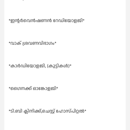
*ഇൻ്റർവെൻഷണൻ റേഡിയോളജി*
*വാക് ശ്രവണവിഭാഗം*
*കാർഡിയോളജി, (കുട്ടികൾ)*
*ഗൈനക്ക് ഓങ്കോളജി*
*ടി.ബി ക്ലിനിക്ക്,ചെസ്റ്റ് ഹോസ്പിറ്റൽ*