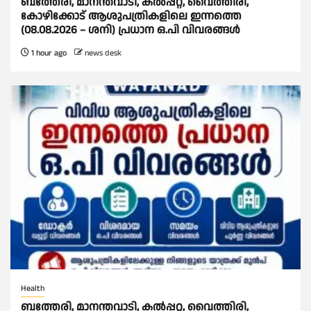
ബത്തേരി, മാനന്തവാടി, കൽപ്പറ്റ, വൈത്തിരി,
കോഴിക്കോട് ആശുപത്രികളിലെ ഇന്നത്തെ
(08.08.2026 – ശനി) പ്രധാന ഒ.പി വിവരങ്ങൾ
1 hour ago
news desk
Health
ബത്തേരി, മാനന്തവാടി, കൽപ്പറ്റ, വൈത്തിരി,