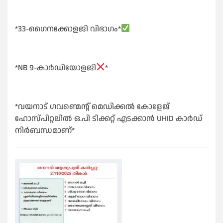
*33-ഗൈനക്കോളജി വിഭാഗം*
*NB 9-കാർഡിയോളജി
*
*വയനാട് ഗവണ്മെന്റ് മെഡിക്കൽ കോളേജ്
ഹോസ്പിറ്റലിൽ ഒ.പി ടിക്കറ്റ് എടക്കാൻ UHID കാർഡ്
നിർബന്ധമാണ്*