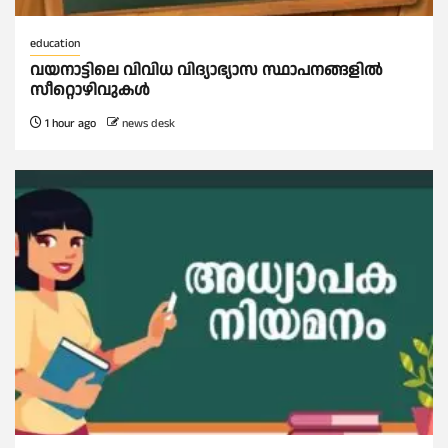
education
വയനാട്ടിലെ വിവിധ വിദ്യാഭ്യാസ സ്ഥാപനങ്ങളിൽ
സീറ്റൊഴിവുകൾ
1 hour ago
news desk