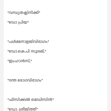
*വന്ധ്യതക്ലിനിക്ക്*
*ഡോ പ്രിയ*
*പൾമനോളജിവിഭാഗം*
*ഡോ.കെ.പി സൂരജ്,*
*ഇംഹാൻസ്,*
*ദന്ത രോഗവിഭാഗം*
*ഫിസിക്കൽ മെഡിസിൻ*
*ഡോ. ശ്രീജിത്ത്*