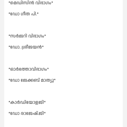
*മെഡിസിൻ വിഭാഗം*
*ഡോ ഗീത പി.*
*സർജറി വിഭാഗം*
*ഡോ. ശ്രീജയൻ*
*ഓർത്തോവിഭാഗം*
*ഡോ ജേക്കബ് മാത്യു*
*കാർഡിയോളജി*
*ഡോ രാജേഷ്.ജി*