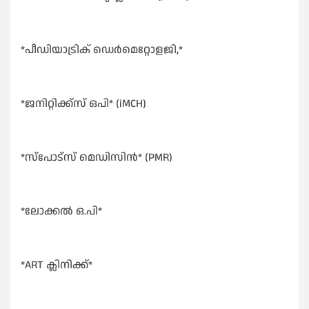
*പീഡിയാട്രിക് ഡെർമെറ്റോളജി,*
*ജനിറ്റിക്ക്സ് ഒപി* (iMCH)
*സ്പോട്സ് മെഡിസിൻ* (PMR)
*ലോക്കൽ ഒ.പി*
*ART ക്ലിനിക്ക്*