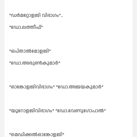
*ഡർമറ്റോളജി വിഭാഗം*..
*ഡോ.ലത്തീഫ്*
*ഒപ്താൽമോളജി*
*ഡോ.അരുൺകുമാർ*
*ഓങ്കോളജിവിഭാഗം* *ഡോ.അജയകുമാർ*
*യൂറോളജിവിഭാഗം* *ഡോ.വേണുഗോപാൽ*
*മെഡിക്കൽഓങ്കോളജി*