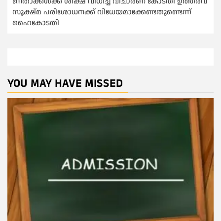
നേതാക്കള്‍ക്ക് ശിക്ഷ വിധിച്ച വിചാരണ കോടതി ഉത്തരവ്
സൂക്ഷ്മ പരിശോധനക്ക് വിധേയമാക്കേണ്ടതുണ്ടെന്ന്
ഹൈകോടതി
YOU MAY HAVE MISSED