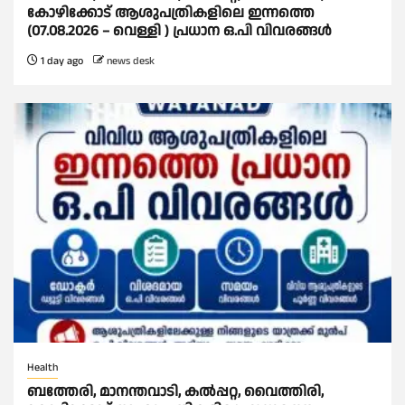
കോഴിക്കോട് ആശുപത്രികളിലെ ഇന്നത്തെ
(07.08.2026 – വെള്ളി ) പ്രധാന ഒ.പി വിവരങ്ങൾ
1 day ago
news desk
Health
ബത്തേരി, മാനന്തവാടി, കൽപ്പറ്റ, വൈത്തിരി,